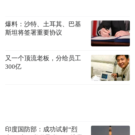
和超越”，这种抵抗与超越，正在于黄向辉的
文字，具有高度的感染力，她将文化冲突、
代际隔阂、人生创伤都化作“诙谐笑料”，这
爆料：沙特、土耳其、巴基
斯坦将签署重要协议
份豁达，正是她独具的精神品质，也是她“边
疆底色”的生动体现。
又一个顶流老板，分给员工
回顾所来径，黄向辉的写作，始终不走寻常
300亿
路，她抛开一切世俗顾虑，讲述她与上海的
渊源，她的纠葛与牵绊，沉浸式的书写，内
心丰盈而强大。这份坚韧，既源于上海的包
容滋养，也源于边疆文化赋予她的精神底
色。
印度国防部：成功试射“烈
从《南昌路上》的惊艳书写，到《我的上