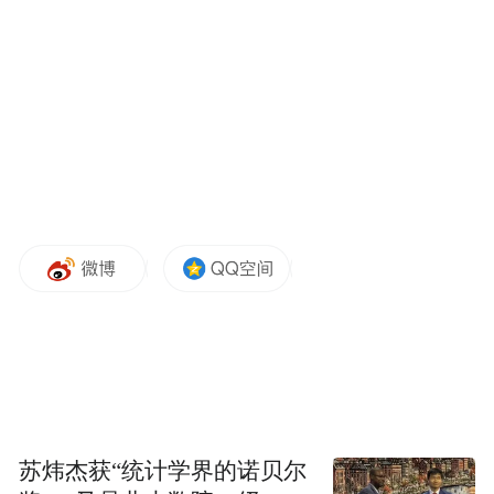
城市生存、扎根与奋斗的芳华故事。
作为小说家，黄向辉善于从平凡生活中捕捉
人物的波澜命运与曲折，并且始终带着西北
人的坦荡与通透。通过她诙谐解颐的讲述，
读者得以清晰窥见她从“四川小耗子”成长为
上海女作家的历程——她并不是闯入上海的
异乡人，而是带着边疆血脉与支青父辈的时
代印记，反向融入这座城市的“沪一代”，她
的这份成长，始终带着用“边疆底色”浸染上
海的一份情感印记。
看清来路，方知归处。《边塞沪一代》中，
苏炜杰获“统计学界的诺贝尔