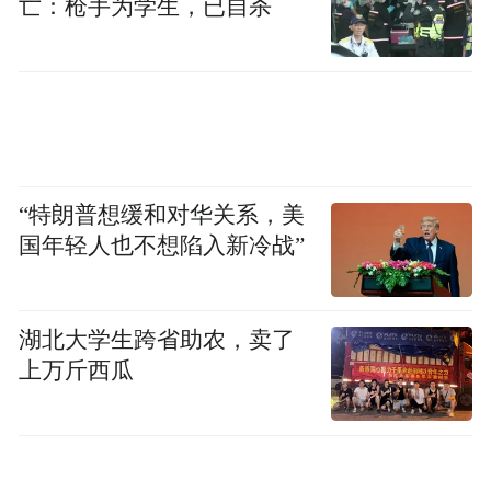
亡：枪手为学生，已自杀
写人物，既有新上海文人的灵动，也有边疆
人的坦荡，避开了海派书写常见的精致浮
华，也诠释了创造美好与留住美好同样纯粹
珍贵。她以真诚回馈着生命中遇见的每一个
人，通过解读海派文化的守护者，她对上海
“特朗普想缓和对华关系，美
文化的根基认识也更深，更能看出，她的上
国年轻人也不想陷入新冷战”
海书写不再局限于表面的都市感知，而是深
入到文化内核，而这份“深入”，正是边疆底
色赋予她的独特视角——不慕浮华，寻找温
湖北大学生跨省助农，卖了
情的微光。
上万斤西瓜
学者王锡荣曾评价黄向辉的写作，有一种“来
自扑面而来的理想与激情对庸常生活的抵抗