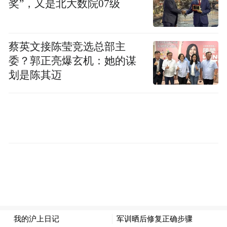
黄向辉以调侃式的自嘲，书写了童年时对上
奖”，又是北大数院07级
海的一系列错位认知，这些人物与片段，既
有边疆生活的质朴，也有对大上海的最初憧
蔡英文接陈莹竞选总部主
憬与想象。贫乏而单纯的童年时光，通过她
委？郭正亮爆玄机：她的谋
谐趣智性的讲述，让读者对她的成长环境、
划是陈其迈
文艺天性、来沪初心，有了清晰的认识，这
是她特别描摹的少年文艺图——边疆的单纯
与上海的想象相互交织，也是她书写“边疆底
色上海叙事”的情感基础。这种不刻意、不雕
琢的书写方式，正是边疆文化的质朴特性赋
予她的，也让她的上海书写区别于传统叙
事，显得独特、有个性。《沪上疆二代》
《别样的烟火》中，她继续用诙谐笔调描摹
上海的生态与特质，更将边疆人的直率与通