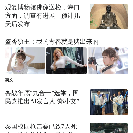
观复博物馆佛像送检，海口
作为“沪上疆二代”的优秀女性，二十多年，
方面：调查有进展，预计几
黄向辉在上海的语境里，始终有对都市众
天后发布
生、沪上烟火与女性温情的关注。感性的上
海，怀旧的上海，摩登的上海，被她迷蒙泛
盗香窃玉：我的青春就是赌出来的
着水雾的文艺眼精确捕捉到，再以一颗静观
中有沉淀的文艺心，熠熠地还原她们的风采
人生——始终带着她身为沪上疆二代的独特
视角，让上海书写多了一份边疆的温润与厚
爽文
重。同样关注女性与异乡人的疏离、对第二
备战年底“九合一”选举，国
故乡的书写，黄向辉的写作与萧红笔下上海
民党推出AI发言人“郑小文”
的冷色调叙事截然不同，她诙谐的讲述中始
终饱含温情与理解，这份温情，既源于上海
泰国校园枪击案已致7人死
的包容，也源于边疆人的热忱。黄向辉下笔