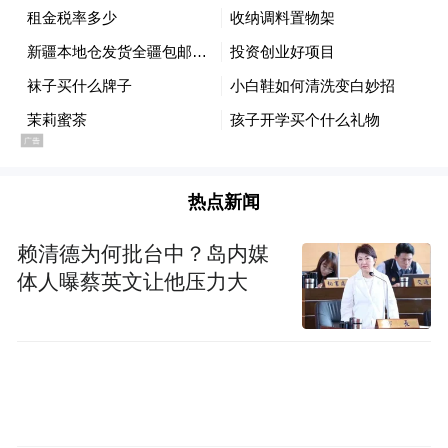
达底色与上海江南柔性气质的碰撞、融合写
得妙趣横生。
尤为重要的是，黄向辉还书写了一代知识青
年，尤其上海支青、知青的芳华与苦难，这
很能体现她写作的初心，终究是为了那份坚
热点新闻
韧质朴、纯粹本真的“边疆底色”精神内核。
赖清德为何批台中？岛内媒
他们的故事，不仅丰富了迁徙叙事的内涵，
体人曝蔡英文让他压力大
更让“边疆底色”有了具体的人物载体——他
们带着上海的精致奔赴边疆，又带着边疆的
沧桑重返上海，两种气质的交织，正是黄向
辉为上海书写注入的独特底色，也让她的私
人叙事拥有了厚重的时代特质。