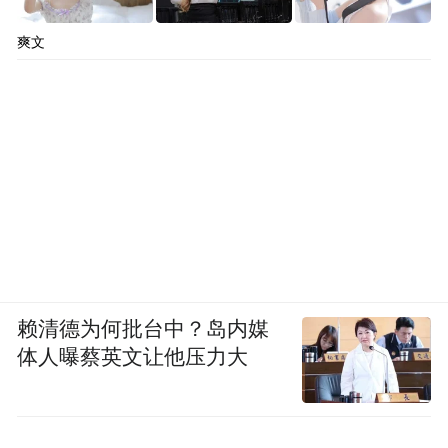
爽文
“特别声明：以上作品内容(包括在内的视频、图片或音
频)为凤凰网旗下自媒体平台“大风号”用户上传并发
布，本平台仅提供信息存储空间服务。
Notice: The content above (including the videos,
pictures and audios if any) is uploaded and posted
by the user of Dafeng Hao, which is a social media
platform and merely provides information storage
space services.”
赖清德为何批台中？岛内媒
体人曝蔡英文让他压力大