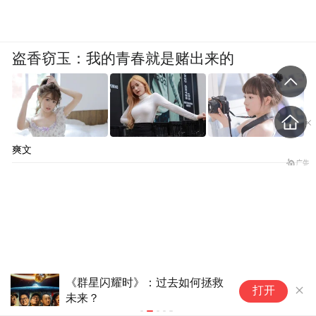
盗香窃玉：我的青春就是赌出来的
爽文
《群星闪耀时》：过去如何拯救
看
打开
未来？
察