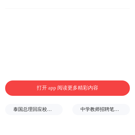
全书五章二十篇，撷取人生中一朵又一朵小
浪花，串联起黄向辉从雪莲山脉到黄浦江畔
的迁徙之路与起伏人生。每个篇章故事隐然
打开 app 阅读更多精彩内容
有联系，围绕“迁徙”与“边疆底色”从容铺
叙，从“上海阿拉子”的具体解读，到“永远的
泰国总理回应校园枪击事件：这是很不幸的事情
中学教师招聘笔试前13名被淘汰，后5名进体检，官方通报
大上海”的深度讲述，随着她的叙述，既能看
到她作为“沪上疆二代”的迁徙之路，也能看
到她在融入上海时，如何以边疆底色在这座