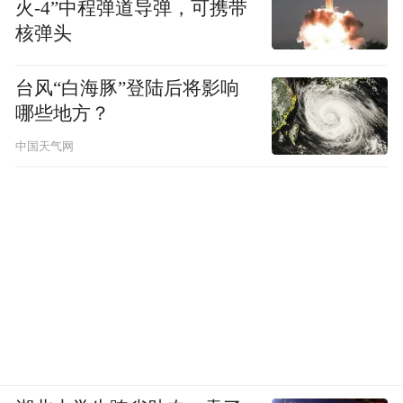
火-4”中程弹道导弹，可携带
海》的恳切回望，在这座具有包容性和精神
核弹头
深度的城市，黄向辉的写作与成长，从微末
到丰饶，从异乡融入到逐渐水乳交融，在更
台风“白海豚”登陆后将影响
高的精神海拔上，以远离喧嚣的姿态，重新
哪些地方？
凝视这座城市的历史与当下，成为一名富于
中国天气网
活力的追梦者，也让“边疆底色”成为上海书
写中一道独特的风景。
本文刊于2026年7月3日文汇报14版文学报/新
批评