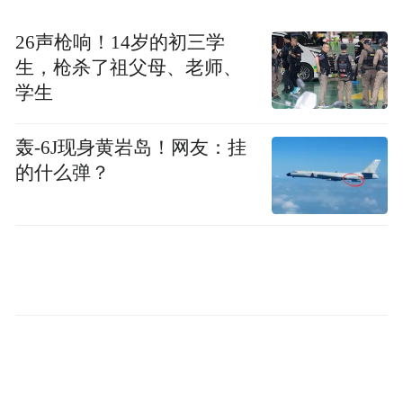
他立刻稳住孩子：“别动，我找东西拉你
们。”三干渠沿线配置了防溺水应急设施，杨
26声枪响！14岁的初三学
生，枪杀了祖父母、老师、
子杰很快找到一根长竹竿，趴在安全位置将
学生
竹竿递过去，一个接一个把两个孩子拽上了
岸。确认孩子脱险后，他叮嘱“以后别在水边
轰-6J现身黄岩岛！网友：挂
玩”，便急匆匆赶去送快要超时的订单。
的什么弹？
可送完单，他心里仍不踏实。他又一次折返
回三干渠，看到岸边已空无一人，这才放心
离开。
“好在没直接掉下去，要是真掉下去了，我也
一样会下水救人。”接受极目新闻记者采访
时，杨子杰这样说。