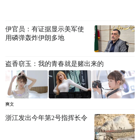
伊官员：有证据显示美军使
用磷弹轰炸伊朗多地
杨子杰是京东外卖的全职骑手，也是一名6岁
盗香窃玉：我的青春就是赌出来的
孩子的父亲。他说，平时会学习公司APP里
的应急救护线上培训课程，“订单超时没关
系，可以申请免罚。但救人不能耽搁，遇到
了就得管。”
爽文
浙江发出今年第2号指挥长令
“特别声明：以上作品内容(包括在内的视频、图片或音
频)为凤凰网旗下自媒体平台“大风号”用户上传并发
布，本平台仅提供信息存储空间服务。