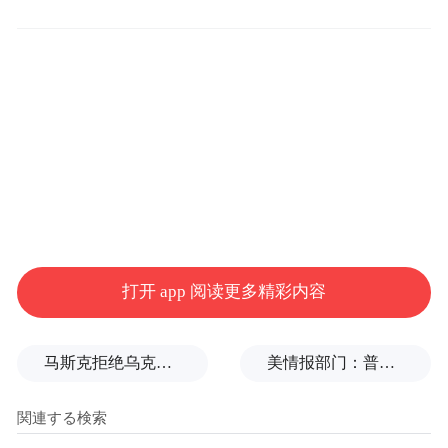
打开 app 阅读更多精彩内容
马斯克拒绝乌克兰用“星链”打击俄境内目标
美情报部门：普京或发动有限攻击，试探北约集体防御