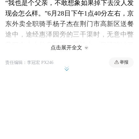
“我也是个父亲，不敢想象如果掉下去没人发
现会怎么样。”6月28日下午1点40分左右，京
东外卖全职骑手杨子杰在荆门市高新区送餐
途中，途经惠泽园旁的三干渠时，无意中瞥
见两个小小的身影趴在渠坡上。已经骑过了
点击展开全文
的他心里一紧，立刻掉头折返。
举报
责任编辑：李冠宏 PX246
“我问他们在这里干什么，万一掉下去怎么
办？”32岁的杨子杰回忆说，没想到，自己刚
开口，孩子就告诉他，他们就是滑下去的。
杨子杰低头一看，渠坡又陡又滑，两个看起
来才七八岁的孩子，正死死抓着坡面不敢动
弹。