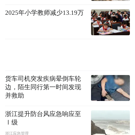
Notice: The content above (including the videos,
pictures and audios if any) is uploaded and posted
2025年小学教师减少13.19万
by the user of Dafeng Hao, which is a social media
platform and merely provides information storage
space services.”
货车司机突发疾病晕倒车轮
边，陌生同行第一时间发现
并救助
浙江提升防台风应急响应至
Ⅰ级
浙江应急管理