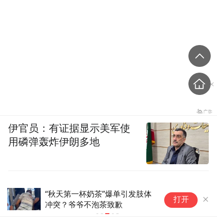
伊官员：有证据显示美军使
用磷弹轰炸伊朗多地
“秋天第一杯奶茶”爆单引发肢体
“
打开
冲突？爷爷不泡茶致歉
了
师