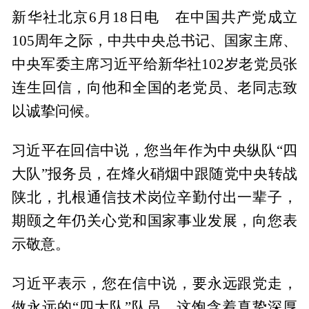
新华社北京6月18日电 在中国共产党成立
105周年之际，中共中央总书记、国家主席、
中央军委主席习近平给新华社102岁老党员张
连生回信，向他和全国的老党员、老同志致
以诚挚问候。
习近平在回信中说，您当年作为中央纵队“四
大队”报务员，在烽火硝烟中跟随党中央转战
陕北，扎根通信技术岗位辛勤付出一辈子，
期颐之年仍关心党和国家事业发展，向您表
示敬意。
习近平表示，您在信中说，要永远跟党走，
做永远的“四大队”队员，这饱含着真挚深厚