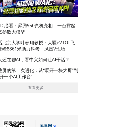
世界人工智能大会：AI开始干活了，但到底干的怎么样？萌新闯WAIC
AIC必看：昇腾950真机亮相，一台撑起
亿参数大模型
话北京大学叶春翔教授：大疆eVTOL飞
珠峰8861米助力科考｜凤凰V现场
人还在聊AI，看中兴如何让AI干活？
叠屏的第二次进化：从“展开一块大屏”到
展开一个AI工作台”
查看更多
凤凰网