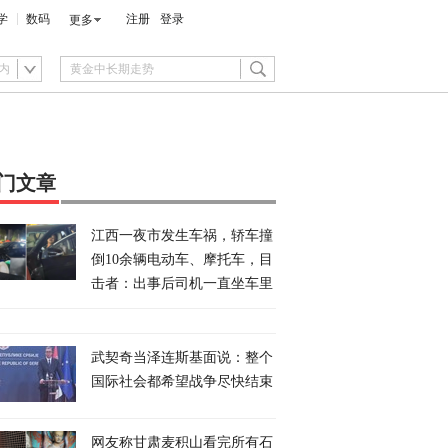
学
数码
注册
登录
更多
内
门文章
江西一夜市发生车祸，轿车撞
倒10余辆电动车、摩托车，目
击者：出事后司机一直坐车里
武契奇当泽连斯基面说：整个
国际社会都希望战争尽快结束
网友称甘肃麦积山看完所有石