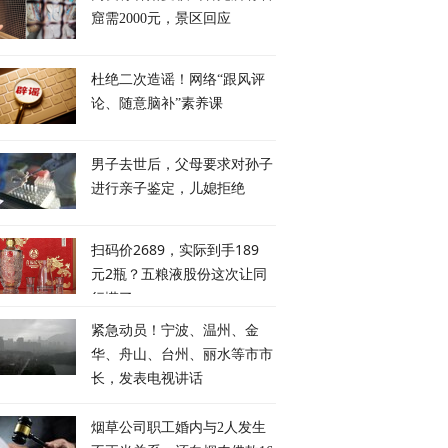
窟需2000元，景区回应
杜绝二次造谣！网络“跟风评
论、随意脑补”素养课
男子去世后，父母要求对孙子
进行亲子鉴定，儿媳拒绝
扫码价2689，实际到手189
元2瓶？五粮液股份这次让同
行慌了
紧急动员！宁波、温州、金
华、舟山、台州、丽水等市市
长，发表电视讲话
烟草公司职工婚内与2人发生