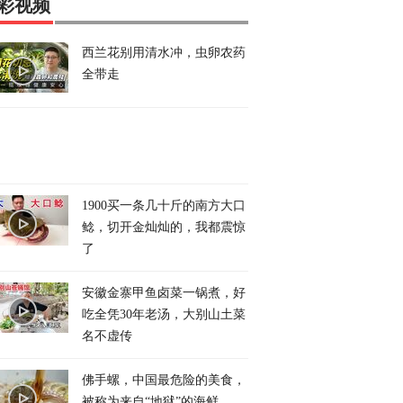
彩视频
西兰花别用清水冲，虫卵农药
全带走
1900买一条几十斤的南方大口
鲶，切开金灿灿的，我都震惊
了
安徽金寨甲鱼卤菜一锅煮，好
吃全凭30年老汤，大别山土菜
名不虚传
佛手螺，中国最危险的美食，
被称为来自“地狱”的海鲜