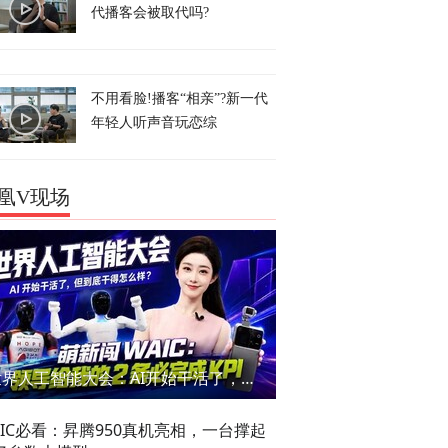
代播客会被取代吗?
不用看脸!播客“相亲”?新一代
年轻人听声音玩恋综
凰V现场
世界人工智能大会：AI开始干活了，但到底干的怎么样？萌新闯WAIC
AIC必看：昇腾950真机亮相，一台撑起