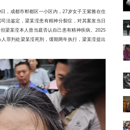
月9日，成都市郫都区一小区内，27岁女子王紫雅在住
据司法鉴定，梁某滢患有精神分裂症，对其案发当日
但梁某滢本人曾当庭否认自己患有精神疾病。2025
意杀人罪判处梁某滢死刑，缓期两年执行，梁某滢提出