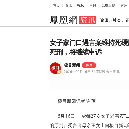
首页
资讯
视频
直播
凤凰卫视
财经
资讯
>
社会
>
女子家门口遇害案维持死缓
死刑，将继续申诉
极目新闻
2026年06月16日 21:55:39
来自湖北
极目新闻记者 谢茂
6月16日，“成都27岁女子遇害
的原判。受害者母亲王女士向极目新闻