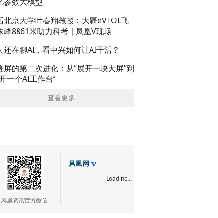
亿参数大模型
话北京大学叶春翔教授：大疆eVTOL飞
珠峰8861米助力科考｜凤凰V现场
人还在聊AI，看中兴如何让AI干活？
叠屏的第二次进化：从“展开一块大屏”到
展开一个AI工作台”
查看更多
凤凰网
Loading...
凤凰资讯官方微信