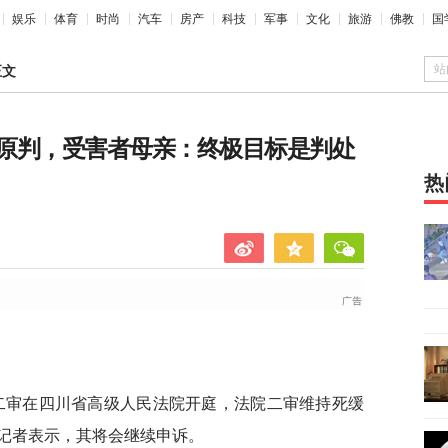
娱乐
体育
时尚
汽车
房产
科技
军事
文化
旅游
佛教
国
站
正文
原判，受害者母亲：终极目标是判处
热
案”二审在四川省高级人民法院开庭，法院二审维持死缓
记者表示，其将会继续申诉。