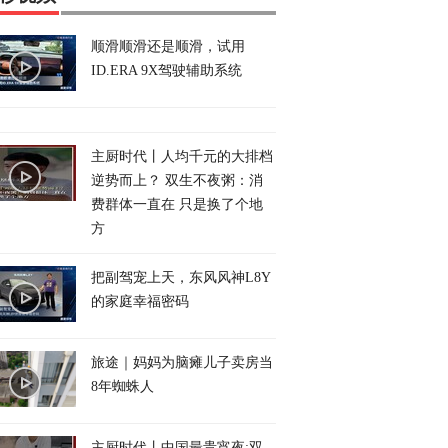
顺滑顺滑还是顺滑，试用
ID.ERA 9X驾驶辅助系统
主厨时代丨人均千元的大排档
逆势而上？ 双生不夜粥：消
费群体一直在 只是换了个地
方
把副驾宠上天，东风风神L8Y
的家庭幸福密码
旅途｜妈妈为脑瘫儿子卖房当
8年蜘蛛人
主厨时代丨中国最贵宵夜:双