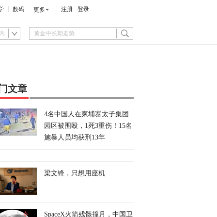
学
数码
注册
登录
更多
内
门文章
4名中国人在柬埔寨太子集团
园区被围殴，1死3重伤！15名
施暴人员均获刑13年
梁文锋，只想用座机
SpaceX火箭残骸撞月，中国卫