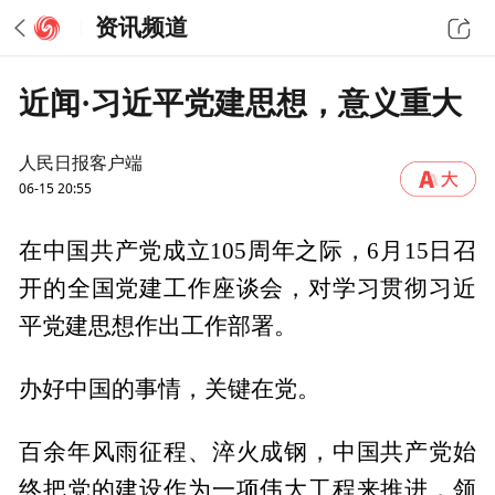
资讯频道
近闻·习近平党建思想，意义重大
人民日报客户端
06-15 20:55
在中国共产党成立105周年之际，6月15日召
开的全国党建工作座谈会，对学习贯彻习近
平党建思想作出工作部署。
办好中国的事情，关键在党。
百余年风雨征程、淬火成钢，中国共产党始
终把党的建设作为一项伟大工程来推进，领