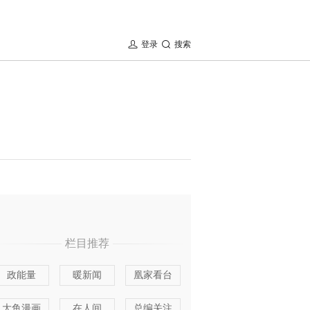
登录
搜索
栏目推荐
政能量
暖新闻
凰家看台
大鱼漫画
在人间
总编关注