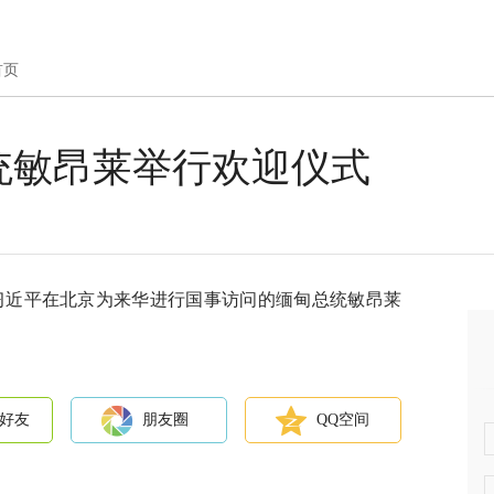
首页
统敏昂莱举行欢迎仪式
席习近平在北京为来华进行国事访问的缅甸总统敏昂莱
好友
朋友圈
QQ空间