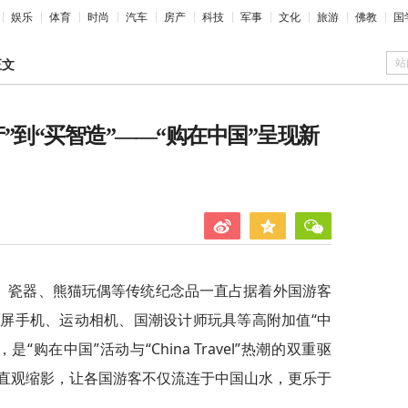
娱乐
体育
时尚
汽车
房产
科技
军事
文化
旅游
佛教
国
站
正文
”到“买智造”——“购在中国”呈现新
叶、瓷器、熊猫玩偶等传统纪念品一直占据着外国游客
屏手机、运动相机、国潮设计师玩具等高附加值“中
购在中国”活动与“China Travel”热潮的双重驱
直观缩影，让各国游客不仅流连于中国山水，更乐于