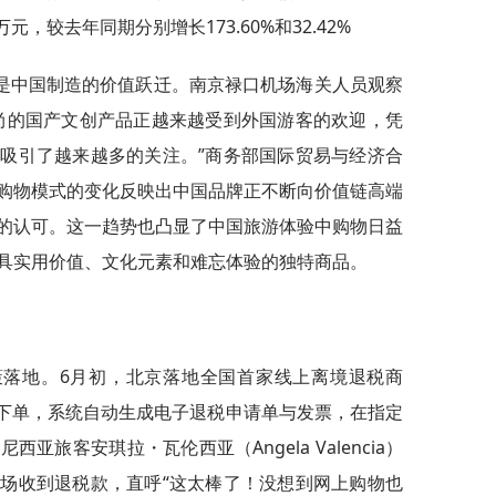
万元，较去年同期分别增长173.60%和32.42%
是中国制造的价值跃迁。南京禄口机场海关人员观察
尚的国产文创产品正越来越受到外国游客的欢迎，凭
吸引了越来越多的关注。”商务部国际贸易与经济合
购物模式的变化反映出中国品牌正不断向价值链高端
的认可。这一趋势也凸显了中国旅游体验中购物日益
具实用价值、文化元素和难忘体验的独特商品。
策落地。6月初，北京落地全国首家线上离境退税商
面下单，系统自动生成电子退税申请单与发票，在指定
旅客安琪拉・瓦伦西亚（Angela Valencia）
场收到退税款，直呼“这太棒了！没想到网上购物也