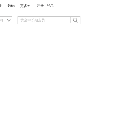
学
数码
注册
登录
更多
内