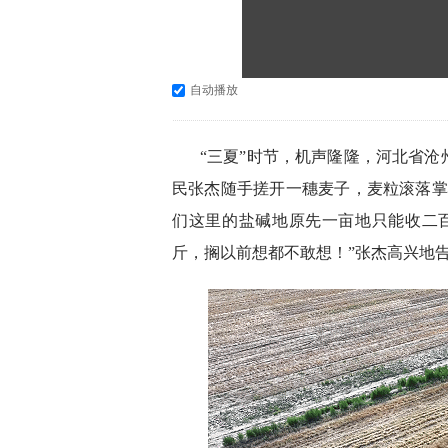
自动播放
“三夏”时节，机声隆隆，河北省
民张杰随手搓开一穗麦子，麦粒滚落掌
们这里的盐碱地原先一亩地只能收二百
斤，搁以前想都不敢想！”张杰高兴地