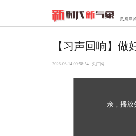
凤凰网
【习声回响】做
2026-06-14 09:58:54
央广网
亲，播放