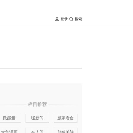
登录
搜索
栏目推荐
政能量
暖新闻
凰家看台
大鱼漫画
在人间
总编关注