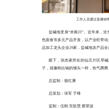
工作人员通过直播销售
盐碱地变身“米粮川”。近年来，
色面食等多元产品开发，以产业旺带动
品加工龙头企业29家，盐碱地农产品全
眼下，张杰家所在的仙庄片区旱碱
子，就像刚出锅的馒头一样，热气腾腾
总监制：骆红秉
总策划：张军 于锋
监制：伍刚 宫歆慧 蔡荣波