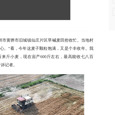
沧州市黄骅市旧城镇仙庄片区旱碱麦田抢收忙。当地村
心。“看，今年这麦子颗粒饱满，又是个丰收年。我
来斤小麦，现在亩产600斤左右，最高能收七八百
告诉记者。