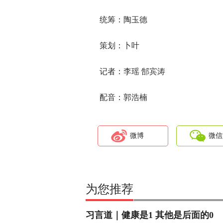
统筹：陶玉德
策划：卜叶
记者：李瑶 郜宾涛
配音：郭浩楠
微博
微信
为您推荐
习言道｜健康是1 其他是后面的0