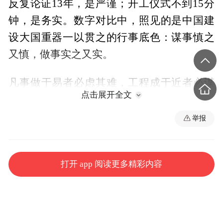
反复论证13年，是严谨；开工仪式不到15分
钟，是务实。数字对比中，照见的是中国建
设大国重器一以贯之的行事底色：谋事慎之
又慎，做事实之又实。
凡事做于易者必虑其难，工程成于近者必谋
点击展开全文
其远。三峡双线五级船闸年设计通过能力为1
亿吨，原规划至2030年才达到这一水平。三
举报
峡船闸年设计通过量早在2011年便被突破。
2025年三峡枢纽年通过量已超 1.7 亿吨，超
打开 app 阅读更多精彩内容
出原设计水平的70%。据预测，到2035年和
2050年三峡船闸过闸货运需求将分别达到2.2
亿吨和2.5亿吨，通过能力不足、长期超负荷
运行已成为制约长江航运发展的关键因素。