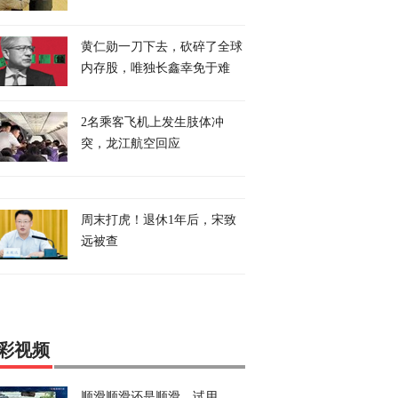
黄仁勋一刀下去，砍碎了全球
内存股，唯独长鑫幸免于难
2名乘客飞机上发生肢体冲
突，龙江航空回应
周末打虎！退休1年后，宋致
远被查
彩视频
顺滑顺滑还是顺滑，试用