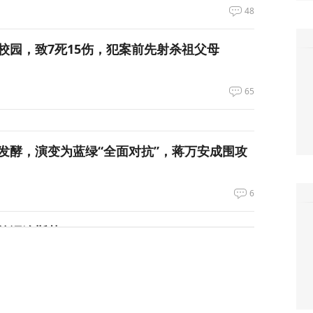
48
校园，致7死15伤，犯案前先射杀祖父母
65
发酵，演变为蓝绿“全面对抗”，蒋万安成围攻
6
绝泽连斯基！
105
峡，伊朗与阿曼被曝达成临时协议框架