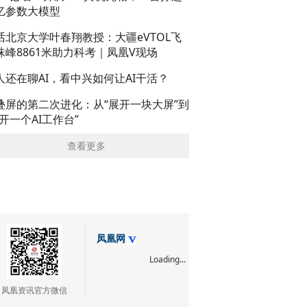
亿参数大模型
话北京大学叶春翔教授：大疆eVTOL飞
珠峰8861米助力科考｜凤凰V现场
人还在聊AI，看中兴如何让AI干活？
叠屏的第二次进化：从“展开一块大屏”到
展开一个AI工作台”
查看更多
凤凰网
Loading...
凤凰资讯官方微信