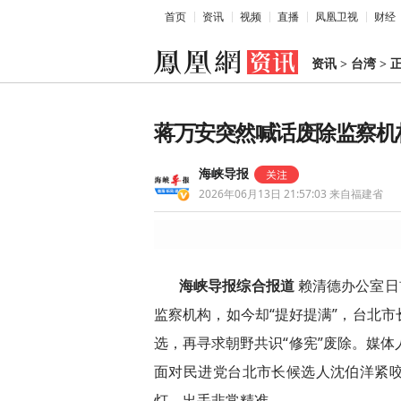
首页
资讯
视频
直播
凤凰卫视
财经
资讯
>
台湾
>
蒋万安突然喊话废除监察机
海峡导报
2026年06月13日 21:57:03
来自福建省
海峡导报综合报道
赖清德办公室日
监察机构，如今却“提好提满”，台北
选，再寻求朝野共识“修宪”废除。媒体
面对民进党台北市长候选人沈伯洋紧
灯，出手非常精准。