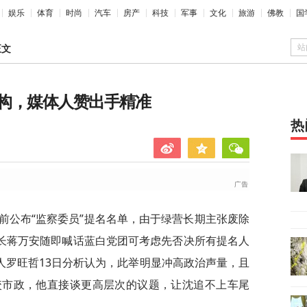
娱乐
体育
时尚
汽车
房产
科技
军事
文化
旅游
佛教
国
站
正文
构，媒体人赞出手精准
热
前公布“监察委员”提名名单，由于绿营长期主张废除
市长蒋万安随即喊话蓝白党团可考虑先否决所有提名人
人罗旺哲13日分析认为，此举明显冲高政治声量，且
咬市政，他直接谈更高层次的议题，让沈追不上车尾