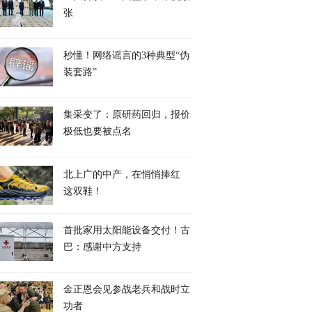
张
秒懂！网络谣言的3种典型“伪
装套路”
集采变了：原研药回归，报价
极低也要被点名
北上广的中产，在悄悄捧红
这双鞋！
首批家用太阳能设备交付！古
巴：感谢中方支持
金正恩会见参战老兵和战时立
功者