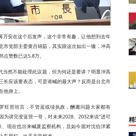
蒋万安在这个后发声，这个非常有趣，让他想到去年
北市党部主委黄吕锦茹，其实跟这次如出一辙，冲高
点赞数已达5.8万。
代当然不能处理此议题，但为何还是要讲？明显冲高
三长应该要表态，可是谁喊的最大声？反而是台北市
在他身上。
”罗旺哲坦言，不管蓝或绿执政，酬庸问题大家都有
为讲完变蓝营一哥，对未来2028、2032来说“进可
精
来、现在也出来喊废监察机构，且如今面对沈伯洋紧