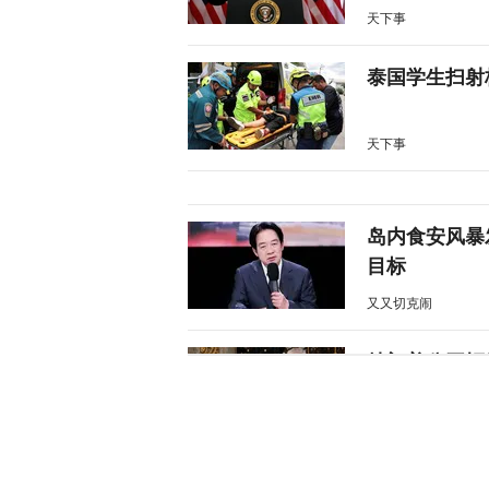
天下事
泰国学生扫射
天下事
岛内食安风暴
目标
又又切克闹
特朗普公开拒
天下事
涉霍尔木兹海