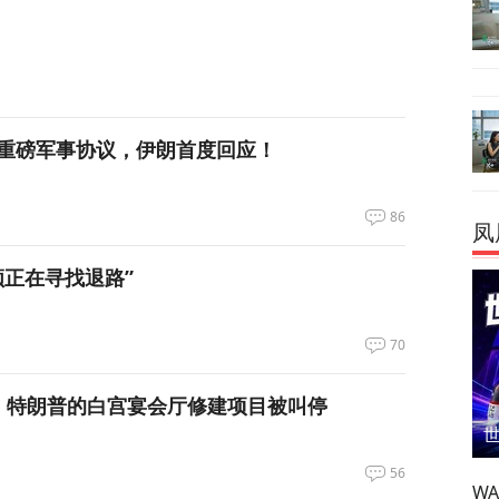
重磅军事协议，伊朗首度回应！
86
凤
领正在寻找退路”
70
，特朗普的白宫宴会厅修建项目被叫停
56
W