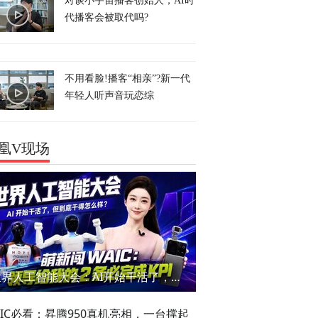
对谈小宇宙播客创始人，AI时
代播客会被取代吗?
不用看脸!播客“相亲”?新一代
年轻人听声音玩恋综
凰V现场
世界人工智能大会：AI开始干活了，但到底干的怎么样？萌新闯WAIC
AIC必看：昇腾950真机亮相，一台撑起