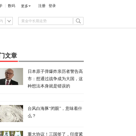
学
数码
注册
登录
更多
内
门文章
日本原子弹爆炸亲历者警告高
市：想通过战争成为大国，这
种想法本身就是错误的
台风白海豚“闭眼”，意味着什
么？
重大协议！三国签了，印度紧