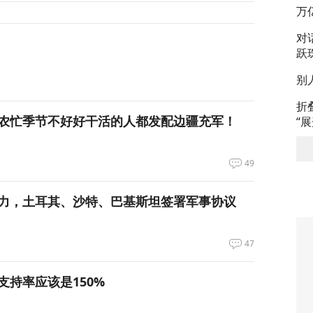
万
对
跃
别
折
农忙季节不好好干活的人都发配边疆充军！
“
49
力，土耳其、沙特、巴基斯坦签署军事协议
47
支持率应该是150%