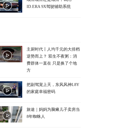
ID.ERA 9X驾驶辅助系统
主厨时代丨人均千元的大排档
逆势而上？ 双生不夜粥：消
费群体一直在 只是换了个地
方
把副驾宠上天，东风风神L8Y
的家庭幸福密码
旅途｜妈妈为脑瘫儿子卖房当
8年蜘蛛人