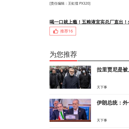
[责任编辑：王虹儒 PX320]
喝一口就上瘾！五粮液宜宾总厂直出！
推荐
16
为您推荐
拉里贾尼是被
天下事
伊朗总统：外
天下事