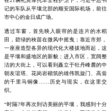
在21辆礼宾摩托车全程护卫下，习近平总书
记的车队从平壤北部的顺安国际机场，前往
市中心的金日成广场。
透过车窗，首先映入眼帘的是连片的水稻
田，碧绿的秧苗在微风中摇曳；靠近市郊，
一座座造型各异的现代化大楼拔地而起，这
是平壤和盛地区的新貌；进入市区，宽阔整
洁的大街上，可以看到矗立于牡丹峰麓的中
朝友谊塔、花岗岩砌筑的雄伟凯旋门、高耸
的千里马铜像……历史与现实，在这里交
织。
“时隔7年再次到访美丽的平壤，我感到十分