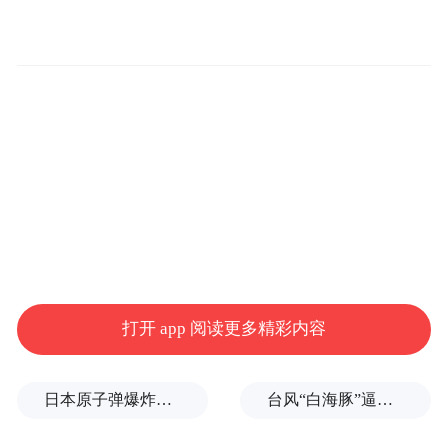
柯文哲指出，他回想自己的案例，当初搜查
的理由，后来在起诉书和判决书上都没有，
所以很清楚就是随便编理由去搜查，特别去
搜中央党部，要你的手机、电脑，找资料、
编故事，所以他经常劝黄国昌，不要一直说
自己的“D槽很满”，因为越讲，民进党就越有
兴趣。
来源：中评网
打开 app 阅读更多精彩内容
“特别声明：以上作品内容(包括在内的视频、图片或音
频)为凤凰网旗下自媒体平台“大风号”用户上传并发
日本原子弹爆炸亲历者反对高市修改无核三原则，“她应该下台”
台风“白海豚”逼近浙闽沿海，10余省份将掀强风雨
布，本平台仅提供信息存储空间服务。
Notice: The content above (including the videos,