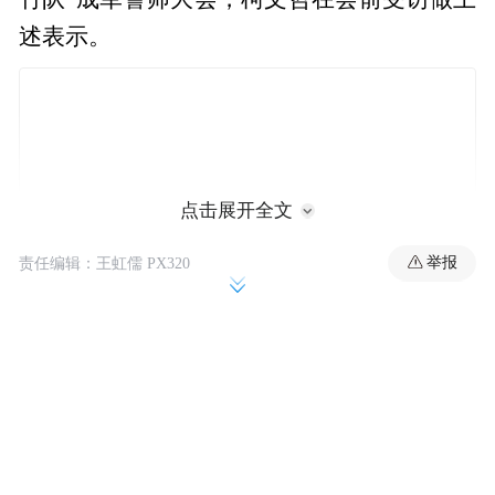
述表示。
点击展开全文
举报
责任编辑：王虹儒 PX320
柯文哲表示，最早提出要修改“刑事诉讼法”
的是赖清德，所以这条应该要正名为“赖清德
条款”。况且他已经被羁押过了，也不会再用
到该法规，以后用得到的是赖清德。