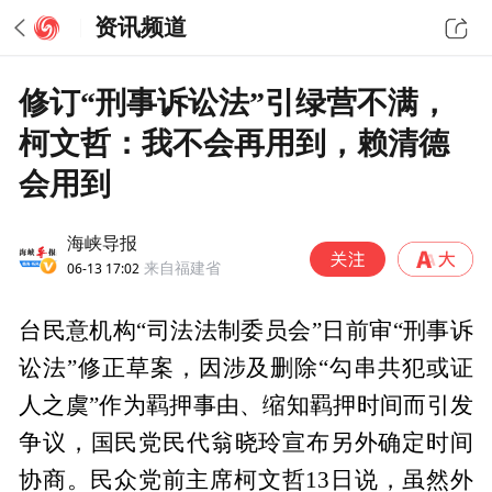
资讯频道
修订“刑事诉讼法”引绿营不满，
柯文哲：我不会再用到，赖清德
会用到
海峡导报
06-13 17:02
来自福建省
台民意机构“司法法制委员会”日前审“刑事诉
讼法”修正草案，因涉及删除“勾串共犯或证
人之虞”作为羁押事由、缩知羁押时间而引发
争议，国民党民代翁晓玲宣布另外确定时间
协商。民众党前主席柯文哲13日说，虽然外