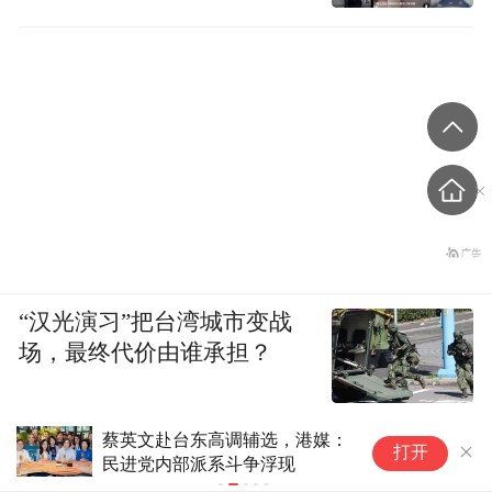
“汉光演习”把台湾城市变战
场，最终代价由谁承担？
蔡英文赴台东高调辅选，港媒：
台
打开
民进党内部派系斗争浮现
营