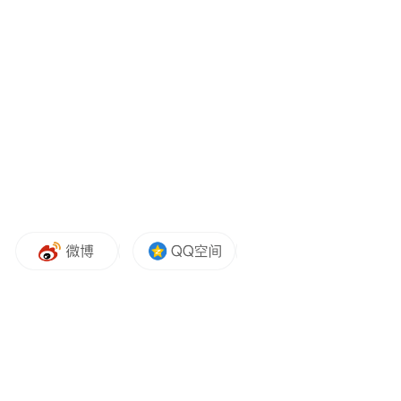
pictures and audios if any) is uploaded and posted
by the user of Dafeng Hao, which is a social media
platform and merely provides information storage
space services.”