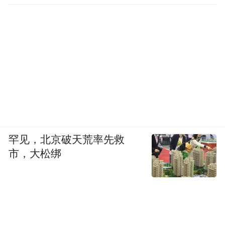
实验室小鼠的饲料和生活环境可以高度统
一，研究者也能尽量屏蔽药物之外的干扰因
素。但人具有社会性，生活方式、社会环境
和用药情况千差万别，动物实验结果很难直
接外推到人体。
王钊介绍，衰老研究正在积累人群证据。一
种研究是针对长寿老人，比较他们与普通人
罕见，北京破天荒率先救
在体检指标、生活方式、肠道菌群乃至心理
市，大松绑
状态等方面的差异；另一类是长期队列研
究，例如从50岁左右开始追踪一批人，比较
不同饮食结构和生活方式的人，在若干年后
的发病率和健康状况。这两类研究更接近真