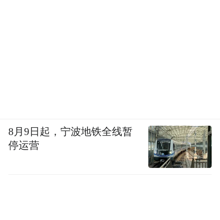
布，本平台仅提供信息存储空间服务。
Notice: The content above (including the videos,
pictures and audios if any) is uploaded and posted
by the user of Dafeng Hao, which is a social media
platform and merely provides information storage
space services.”
8月9日起，宁波地铁全线暂
停运营