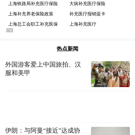
衰，不良反应不可忽视，可能导致免疫抑
制、代谢异常等问题。相较于直接使用雷帕
霉素，更现实的研发方向是开发雷帕霉素类
似物或衍生物，保留对mTOR通路调节作用
的同时，降低长期用药风险。
热点新闻
近年来的研究还在尝试将雷帕霉素与其他药
外国游客爱上中国旅拍、汉
服和美甲
物联合使用。曲美替尼是一种抗肿瘤药，主
要作用于与细胞增殖相关的信号通路。2025
年5月，期刊《自然·衰老》发表的一项研究
显示，雷帕霉素与曲美替尼联合使用，可使
小鼠寿命延长约30％，效果强于单一用药。
不过，这仍无法消除雷帕霉素本身的副作用
伊朗：与阿曼“接近”达成协