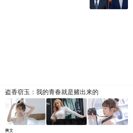
以司美格鲁肽为代表的GLP-1类药物，可以通过增
强饱腹感、降低食欲等方式帮助减重。图/视觉中国
“生命有多复杂，
抗衰就有多复杂”
在SRN-901研究中，接受药物干预的小鼠在
外观上更加年轻，皮肤状态、体毛密度和光
盗香窃玉：我的青春就是赌出来的
泽都有所改善。在寿命延长幅度上，也超过
了雷帕霉素等经典的抗衰候选药物。王钊介
绍，在动物实验中，通过基因敲除、突变等
方法，也可以延长动物寿命。
爽文