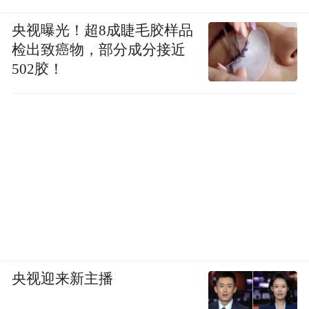
饿的人吃东西，状态会变好；但如果吃饱了
还继续吃，并不一定更健康，甚至可能有反
央视曝光！超8成睫毛胶样品
作用。”
检出致癌物，部分成分接近
502胶！
央视迎来新主播