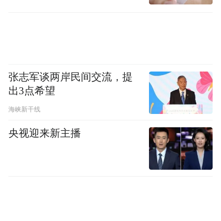
《共识》对不同药物的证据强度进行了分
类：一类药物研究结果相对一致，在延缓衰
老相关疾病发生发展方面展现出较大潜力，
包括雷帕霉素等；二类药物证据尚不充分，
张志军谈两岸民间交流，提
不同研究结论存在较大差异。“其中的分类并
出3点希望
不是固定不变的。”刘幼硕是《共识》的核心
海峡新干线
发起人和通讯作者。她介绍，随着新研究不
央视迎来新主播
断出现，一些原本被看好的药物可能被降
级；一些逐渐积累证据的新药物，也可能进
入一类药物行列。
二甲双胍是一线降糖药，长期被寄予延缓衰
老的期待。刘幼硕介绍，围绕二甲双胍开展