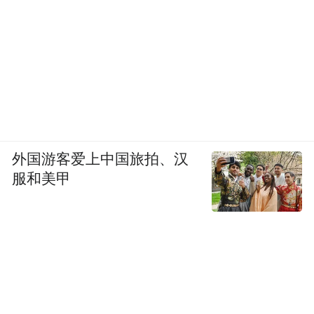
应激等衰老相关通路中发挥重要作用。今年4
月，《中华老年医学杂志》发表《NAD+在
衰老相关疾病中的作用及临床应用中国专家
共识（2026版）》。该共识指出，随着年龄
增长，人体多个组织和器官中的NAD+水平
会下降，这与衰老进程和多种衰老相关疾病
密切相关。NAD+补充剂可能改善糖代谢等
外国游客爱上中国旅拍、汉
指标，但其能否延缓人体衰老，仍需更多临
服和美甲
床证据。
目前，市场上已有不少NAD+相关产品。刘
幼硕介绍，这类产品需要区分“食品级”和“药
品级”。前者通过补充NAD+前体，提高体内
NAD+水平，按照食品或保健品管理；如果