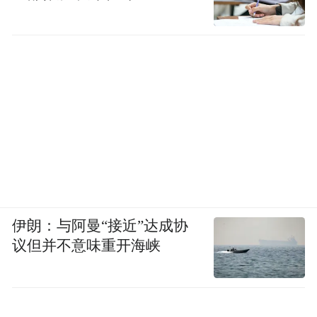
证，也没有批准过以“延缓衰老”为适应证的
药物。因此，严格意义上的“抗衰老药物”目
前并不存在。
也正因如此，王钊认为，很多所谓抗衰产品
的作用很难评判。一些产品或药物确实可能
改善某些人体指标，但这些指标未必能直接
代表衰老被延缓。比如，能改善血糖的药
物，本质上是降糖药；能改善血脂的药物，
伊朗：与阿曼“接近”达成协
本质上是调脂药。
议但并不意味重开海峡
烟酰胺腺嘌呤二核苷酸（NAD+）是人体内
的一种辅酶，在能量代谢、DNA修复和细胞