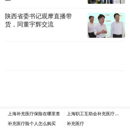
细胞过度增殖，被FDA批准用于预防肾移植
后的器官排斥反应。随着研究深入，科学家
陕西省委书记观摩直播带
发现雷帕霉素能够干预雷帕霉素靶蛋白
货，同董宇辉交流
（mTOR）通路。
“衰老可以看作发育过程的逆向阶段。”清华
大学药学院教授王钊对《中国新闻周刊》介
绍，在生长发育阶段，mTOR通路保持活
跃，有助于机体生长；但进入成年后，如果
mTOR通路长期过度活跃，可能反而不利于
健康。雷帕霉素能够抑制这一通路，因此被
认为具有延长寿命的潜力。
刘幼硕介绍，将雷帕霉素直接用于人体抗