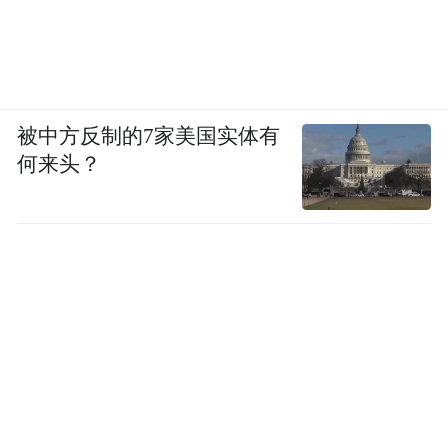
作为药品推进，对纯度、质量和一致性要求
更高，也需要接受更严格监管。是否需要通
过药品形式补充NAD+，以及如何补充，应
由临床医生根据个体情况判断。
被中方反制的7家美国实体有
何来头？
王钊介绍，很多抗衰产品的逻辑是，先证明
缺少某种物质会带来问题，再推导出补充这
种物质就能抗衰，但这一逻辑并不完整。例
如，在动物实验中，如果让动物处于氧化损
伤状态，其寿命通常会缩短；此时进行抗氧
化干预，可能挽回一部分由氧化损伤造成的
寿命损失。但这并不意味着，在健康状态下
继续补充抗氧化剂，也能延长寿命。“就像饥