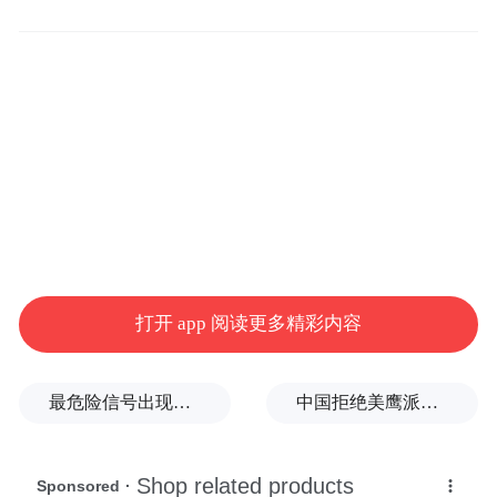
AI插画/adan
“打捆”干预
随着年龄增长，越来越多与衰老相关的疾病
会陆续出现。刘幼硕介绍，国内老年人的带
病生存期和失能期普遍长达8至9年，而且多
打开 app 阅读更多精彩内容
数老年人不止患有一种慢性病。
最危险信号出现！全球能源大动脉岌岌可危
中国拒绝美鹰派副防长访华？弦外之音被热议
正因如此，刘幼硕介绍，相较于治疗单一衰
老相关疾病，科学家开始尝试从更底层的衰