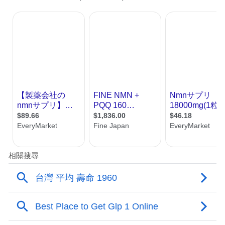
老过程入手，将伴随衰老而来的多种疾病 “打
捆”干预。
在实验室层面，多种药物或化合物显示出延
缓衰老或延长健康寿命的潜力。2024年2月，
《中华老年医学杂志》发表的《延缓衰老药
物干预研究中国老年医学专家共识
（2024）》（以下简称《共识》）梳理了当
下主要抗衰候选药物的作用机制及研究证
据，大量小分子被认为是延缓衰老、预防衰
老相关慢性病发生或进展，并维持人体功能
的“潜力股”。
雷帕霉素是临床研究进展最为显著、最有前