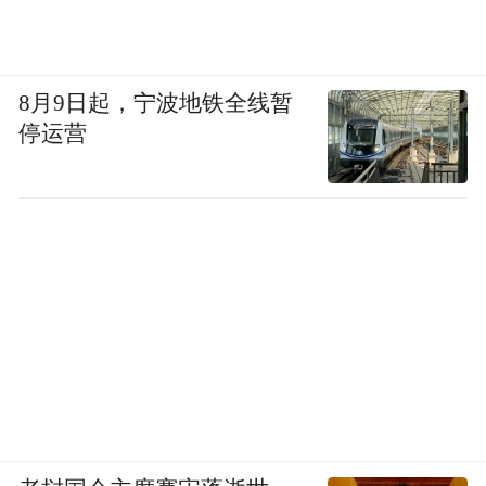
理想的抗衰老药物，可以改善功能，比如让
老年人走得更快、体能更好；同时，不良反
8月9日起，宁波地铁全线暂
应要足够轻微，价格也要具有普惠性。
停运营
“衰老是生命的一个阶段，生命有多复杂，衰
老就有多复杂。”王钊认为，这也是抗衰药物
研发的特殊难点。“把健康和寿命完全交给药
物，是不现实的。”
他认为，短期内更可能出现的，并不是面向
所有人的抗衰“神药”，而是针对某些衰老相
关疾病或改善相关功能的药物。“我不愿意别
人问我，吃某种药物能多活多少年。”王钊