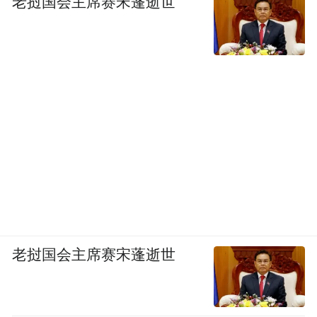
说，抗衰的目标应是健康，而不是追求永
老挝国会主席赛宋蓬逝世
生。
发于2026.6.15总第1239期《中国新闻周刊》
杂志
杂志标题：抗衰“神药”，还有多远？
记者：孙厚铭
编辑：杜玮
运营编辑：马晓轶
老挝国会主席赛宋蓬逝世
“特别声明：以上作品内容(包括在内的视频、图片或音
频)为凤凰网旗下自媒体平台“大风号”用户上传并发