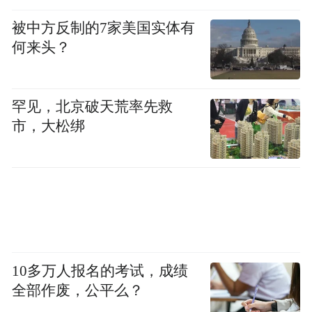
的人体抗衰研究中，最具代表性的是美国衰
被中方反制的7家美国实体有
老研究联盟（AFAR）推动的TAME研究，即
何来头？
“用二甲双胍靶向衰老”。不过，近十年过
去，相关研究仍未公布关键结果。《共识》
罕见，北京破天荒率先救
提到，二甲双胍是否能真正作为抗衰药物，
市，大松绑
仍有待TAME研究结果公布。
10多万人报名的考试，成绩
“抗衰老药物”尚不存在
全部作废，公平么？