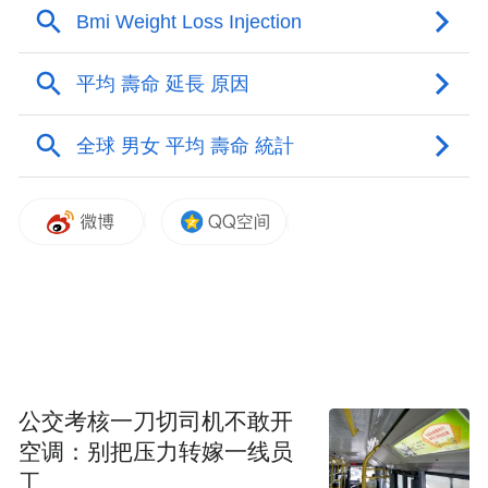
景的候选药物之一。美国国立衰老研究所启
动的“干预测试项目”，每年都会征集新的候
选干预物，在多个实验室中验证，并更新测
试结果。
该项目研究者用模型估算，对于预期寿命约
为81岁的普通女性，如果在50岁时治愈癌症
或心脏病，中位寿命只能延长至约85岁；如
果癌症、心脏病、中风和糖尿病均可被治
愈，寿命可延长至约95岁。相比之下，使用
雷帕霉素干预衰老，其理论中位寿命可延长
至约101岁。
公交考核一刀切司机不敢开
空调：别把压力转嫁一线员
最初，雷帕霉素与抗衰老无关。因其能阻止
工