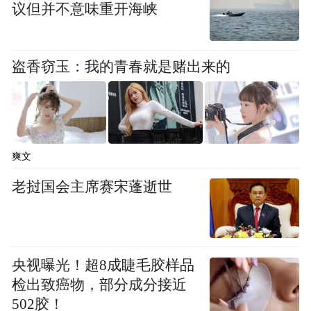
风险。
议但并不意味重开海峡
另一类受到关注的是以司美格鲁肽为代表的
胰高血糖素样肽-1（GLP-1）类药物，这类药
盗香窃玉：我的青春就是赌出来的
物的靶点分布在全身，可以通过增强饱腹
感、降低食欲等方式帮助减重。王钊介绍，
这类“明星”药物除了降糖，也可以作用于营
爽文
养和代谢相关通路，可能间接影响健康寿
命。但刘幼硕认为，GLP-1类药物在抗衰老
老挝国会主席赛宋蓬逝世
上的具体作用仍需谨慎看待，如果高龄或衰
弱的老年人使用此类药物后出现食欲下降、
进食减少，可能导致身体状态更加虚弱。“是
央视曝光！超8成睫毛胶样品
否能延缓衰老，应以人体健康为中心，综合
检出致癌物，部分成分接近
评估风险和收益。”
502胶！