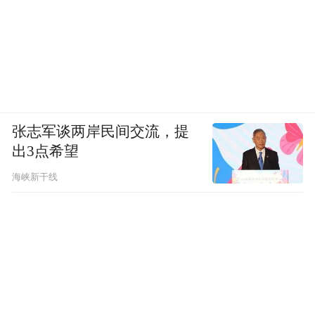
实世界，有助于判断哪些因素真正与健康长
寿相关，进而推动相关药物研究。
刘幼硕介绍，延缓衰老药物研究中，研究目
的和终点比一般临床研究更复杂。而且，老
年受试者的身体状态更加不可控。为期数年
张志军谈两岸民间交流，提
出3点希望
的随访中，他们可能新发疾病、认知功能下
降，甚至死亡，这些因素都会影响研究结
海峡新干线
果。此外，过去很多药物研究常将70岁以上
或80岁以上人群排除在外，老年人用药本身
就缺乏足够证据。
刘幼硕介绍，抗衰老药物究竟适合哪些人
群、应从何时开始干预，目前还难以预测。