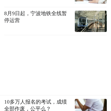
事实上，目前被纳入抗衰讨论的许多药物，
8月9日起，宁波地铁全线暂
其获批适应证都不是“延缓衰老”本身。
停运营
2018年6月发布的《国际疾病分类》第十一版
（ICD-11）中，将 “衰老” 纳入一个新的诊断
类别，即“与衰老相关的内在能力下降”。世
界卫生组织强调，这并不意味着将衰老本身
定义为疾病。不过，在不少研究者看来，这
意味着衰老研究开始被纳入现代医学分类和
研究体系。刘幼硕介绍，这也为延缓衰老的
药物研究提供了基础。
10多万人报名的考试，成绩
王钊介绍，在全球范围内，还没有哪个国家
全部作废，公平么？
的药监部门将“衰老”正式认定为药物适应