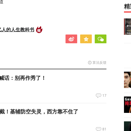
道
精
亿人的人生教科书
算法反馈
喊话：别再作秀了！
17
拦截！基辅防空失灵，西方靠不住了
81