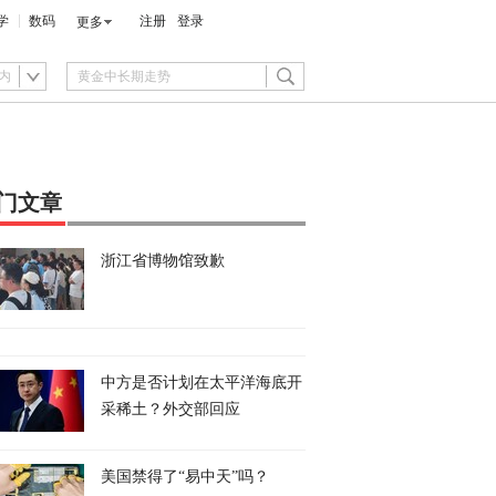
学
数码
注册
登录
更多
内
门文章
浙江省博物馆致歉
中方是否计划在太平洋海底开
采稀土？外交部回应
美国禁得了“易中天”吗？