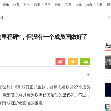
娱乐
体育
时尚
汽车
房产
科技
军事
文化
旅游
佛教
国
站
正文
的里程碑”，但没有一个成员国做好了
热
公约》6月12日正式生效，这标志着欧盟27个成员
，欧盟官员将其称为欧洲移民治理的里程碑。不过，
剧寻求庇护者面临的困境。