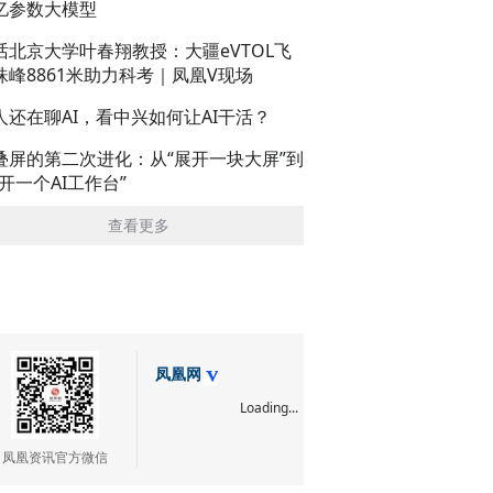
亿参数大模型
话北京大学叶春翔教授：大疆eVTOL飞
珠峰8861米助力科考｜凤凰V现场
人还在聊AI，看中兴如何让AI干活？
叠屏的第二次进化：从“展开一块大屏”到
展开一个AI工作台”
查看更多
凤凰网
Loading...
凤凰资讯官方微信