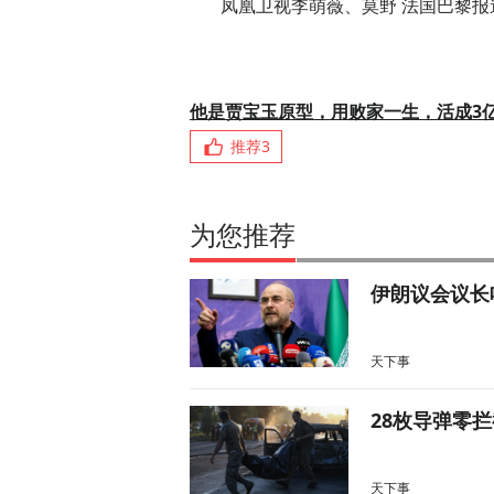
凤凰卫视李萌薇、莫野 法国巴黎报
他是贾宝玉原型，用败家一生，活成3
推荐
3
为您推荐
伊朗议会议长
天下事
28枚导弹零
天下事