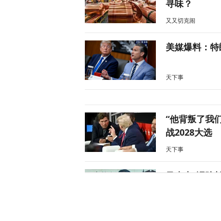
寻味？
又又切克闹
美媒爆料：特
天下事
“他背叛了我
战2028大选
天下事
风声丨“冯院
风声