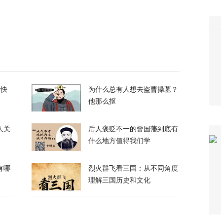
电、运费暴涨……百年一遇大旱席卷欧洲重创
60
谈最新细节曝光
的快
为什么总有人想去盗曹操墓？
24
他那么抠
人关
后人褒贬不一的曾国藩到底有
什么地方值得我们学
有哪
烈火群飞看三国：从不同角度
呛到辣眼睛！昆明黄磷泄漏燃烧，迷雾里的24小时
理解三国历史和文化
64