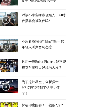
夜粥 潮汕扫地僧 预告片
对谈小宇宙播客创始人，AI时
代播客会被取代吗?
不用看脸!播客“相亲”?新一代
年轻人听声音玩恋综
只用一部Robot Phone，能不能
在赛车里拍出好莱坞大片？
为了这片星空，全新猛士
M817把我带到了这里，值
了！
探秘印度国宴！一顿饭2万？