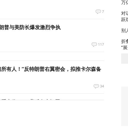
万
7
对
跃
朗普与美防长爆发激烈争执
别
折
117
“
们所有人！”反特朗普右翼密会，拟推卡尔森备
34
长看上你了”，背后有大问题
658