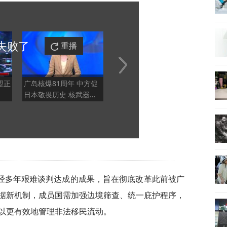
失败
了
重播
盟正
广岛核爆81周年 中方促
特朗普大发雷霆，美防长
总编
日本敬畏历史 核武器造
甩锅，暴露大问题
美协
成的灾难不应重演
经多年艰难谈判达成的成果，旨在彻底改革此前被广
据新机制，成员国需加强边境筛查、统一庇护程序，
以更有效地管理非法移民流动。