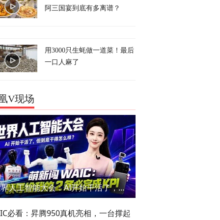
阿三国宴到底有多离谱？
用3000只生蚝做一道菜！最后
一口人麻了
凰V现场
世界人工智能大会：AI开始干活了，但到底干的怎么样？萌新闯WAIC
AIC必看：昇腾950真机亮相，一台撑起