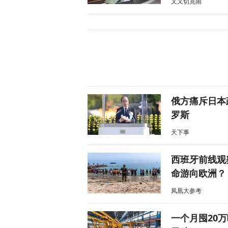
又又切克闹
俄方痛斥日本
罗斯
天下事
西班牙前线观
命游向欧洲？
凤凰大参考
一个月囤20