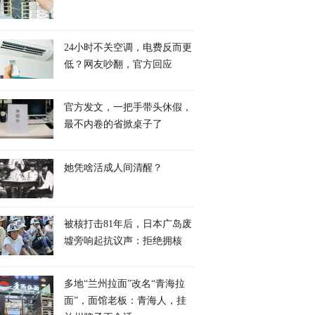
24小时不关空调，电费反而更
低？网友吵翻，官方回应
官方发文，一把手带头休假，
关注｜伊阿协议与伊
泰国总理欢迎缅甸总统敏
日本防卫大臣：朝鲜
最不内卷的省掀桌子了
议有何关系？
昂莱访泰 冀深化泰缅关
未落入日本专属经济
系
她凭啥活成人间清醒？
被核打击81年后，日本广岛废
墟旁响起抗议声：拒绝拥核
多地“兰州拉面”改名“青海拉
面”，面馆老板：青海人，挂