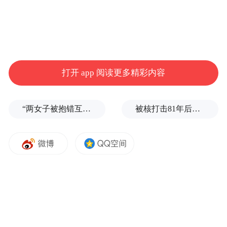
打开 app 阅读更多精彩内容
“两女子被抱错互换人生37年”一当事人沉默多日发声：我不是受益者
被核打击81年后，日本广岛废墟旁响起抗议声：拒绝拥核