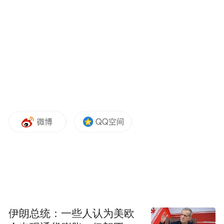
空袭和轰炸。”
在白宫记者会上，特朗普还就伊朗问题表
示，“已经达成了极好的协议”，并称相关文
件已进入最后定稿阶段，未来几天内有望最
终敲定，并即将签署。他还表示，协议可能
在欧洲签署，时间可能在本周末，美国副总
统万斯将出席。
特朗普称，一旦伊朗方面签署协议，霍尔木
兹海峡就会开放。
他还说，协议将确保伊朗不会拥有核武器。
伊朗总统：一些人认为美欧