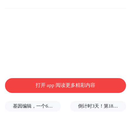
线问题上绝不妥协”。
他说：“到目前为止，伊朗尚未就任何协议做
出最终决定。”
他还表示，由于美国的行动，霍尔木兹海峡
的局势变得更加不安全。
6月11日早些时候，特朗普表示，他取消了数
小时前预告的对伊朗的空袭，因为与伊朗达
打开 app 阅读更多精彩内容
成的协议的“最终细节”已经获得批准。
基因编辑，一个6岁女孩之死
倒计时3天！第18届影响世界华人盛典即将启幕
他说：“鉴于与伊朗伊斯兰共和国的讨论已提
交至伊朗最高领导层并获得批准，作为美利
坚合众国总统，我已取消今晚原定对伊朗的