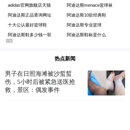
热点新闻
男子在日照海滩被沙蜇蜇
伤，5小时后被紧急送医抢
救，景区：偶发事件