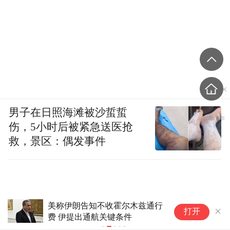
男子在日照海滩被沙蜇蜇
伤，5小时后被紧急送医抢
救，景区：偶发事件
美称伊朗告知不收霍尔木兹通行
大
打开
费 伊提出通航关键条件
数