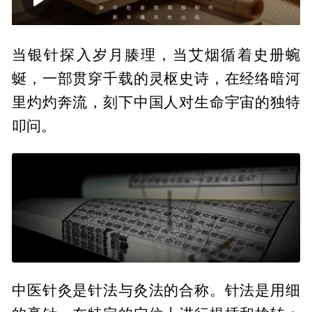
00:00
09:21
当银针探入岁月腠理，当艾烟循着史册蜿
蜒，一部贯穿千载的灵枢史诗，在经络暗河
里灼灼奔流，刻下中国人对生命宇宙的独特
叩问。
中医针灸是针法与灸法的合称。针法是用细