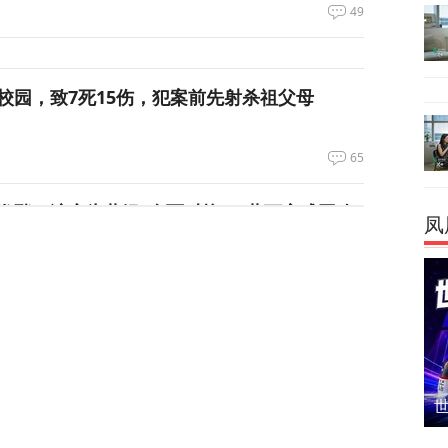
49
校园，致7死15伤，犯案前先射杀祖父母
65
发酵，演变为蓝绿“全面对抗”，蒋万安成围攻
凤
6
绝泽连斯基！
105
峡，伊朗与阿曼被曝达成临时协议框架