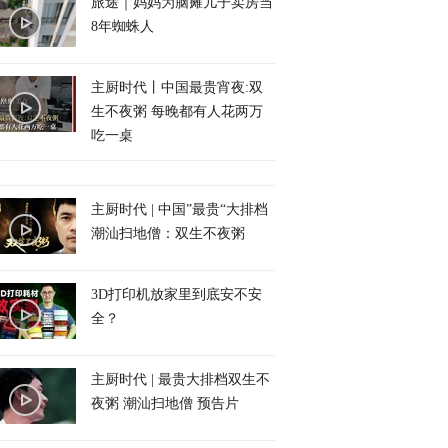
旅途｜妈妈为脑瘫儿子卖房当
8年蜘蛛人
主厨时代丨中国最贵宵夜:双
生不夜粥 每晚都有人花两万
吃一桌
主厨时代 | 中国”最贵“大排档
潮汕扫地僧：双生不夜粥
3D打印机放家里到底安不安
全？
主厨时代 | 最贵大排档双生不
夜粥 潮汕扫地僧 预告片