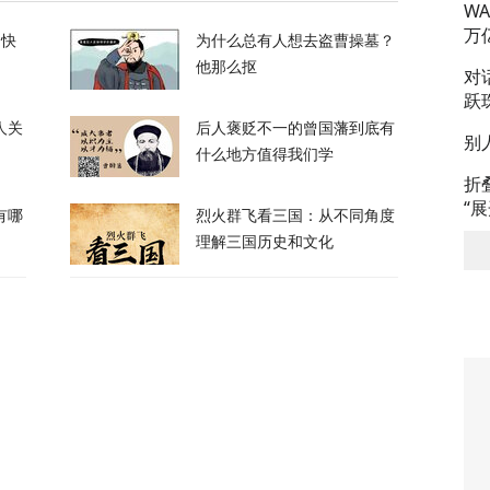
W
万
的快
为什么总有人想去盗曹操墓？
21
他那么抠
对
跃
人关
后人褒贬不一的曾国藩到底有
别
什么地方值得我们学
折
“
有哪
烈火群飞看三国：从不同角度
换？特朗普回应
理解三国历史和文化
120
喊话：别再作秀了！
85