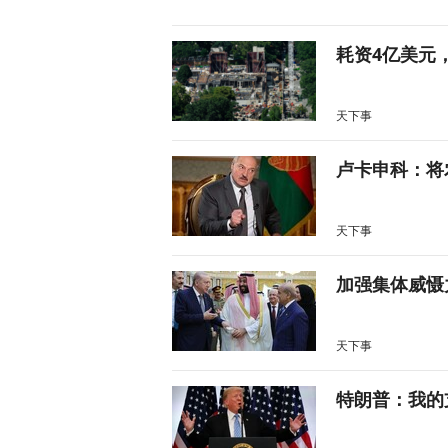
耗资4亿美元
天下事
卢卡申科：将
天下事
加强集体威慑
天下事
特朗普：我的