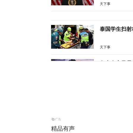
天下事
泰国学生扫射
天下事
岛内食安风暴
目标
又又切克闹
特朗普公开拒
天下事
精品有声
涉霍尔木兹海