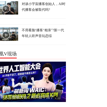
对谈小宇宙播客创始人，AI时
代播客会被取代吗?
不用看脸!播客“相亲”?新一代
年轻人听声音玩恋综
凰V现场
世界人工智能大会：AI开始干活了，但到底干的怎么样？萌新闯WAIC