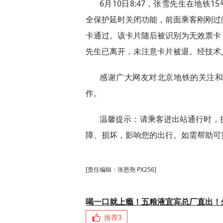
6月10日8:47，张雪先生在地铁
全保护延时关闭功能，前面乘客刚刚过
卡通过。该卡片随后被识别为无效票卡
先生已离开，未注意卡片被退。经技术
感谢广大网友对北京地铁的关注
作。
温馨提示：请乘客进出站通行时，
障、损坏，影响您的出行。如需帮助可
[责任编辑：张恩尧 PX256]
喝一口就上瘾！五粮液宜宾总厂直出！
推荐
3