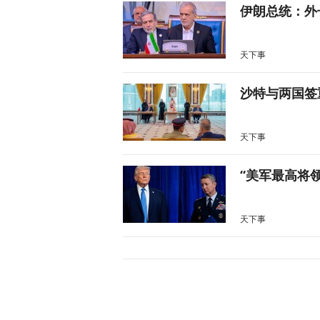
伊朗总统：外
天下事
沙特与两国签
天下事
“美军最高将
天下事