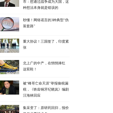
市：想通过战争成为大国，这
种想法本身就是错误的
秒懂！网络谣言的3种典型“伪
装套路”
重大协议！三国签了，印度紧
张
北上广的中产，在悄悄捧红
这双鞋！
被“峰哥亡命天涯”举报偷税漏
税，《铁齿铜牙纪晓岚》编剧
汪海林回应
集采变了：原研药回归，报价