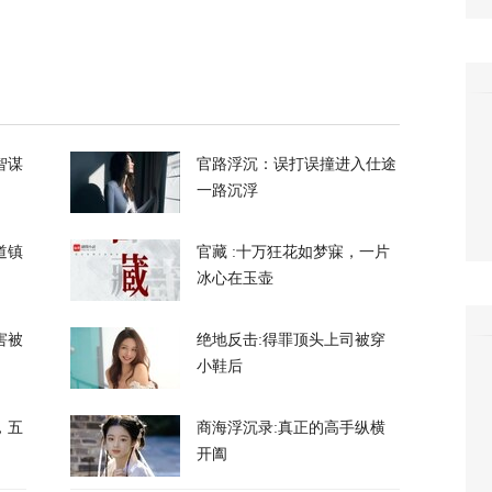
拦截！基辅防空失灵，西方靠不住了
365
私下支持万斯参加下届美国大选
智谋
官路浮沉：误打误撞进入仕途
一路沉浮
3
道镇
官藏 :十万狂花如梦寐，一片
冰心在玉壶
害被
绝地反击:得罪顶头上司被穿
小鞋后
升机遭遇飞行安全事件，现场监控画面曝光
，五
商海浮沉录:真正的高手纵横
13
开阖