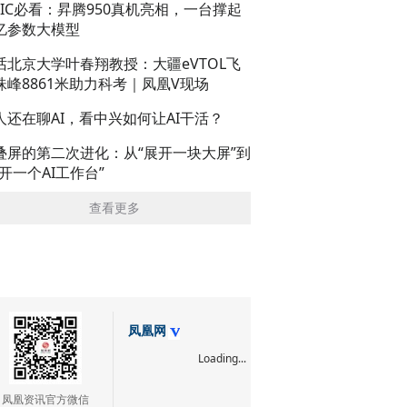
AIC必看：昇腾950真机亮相，一台撑起
亿参数大模型
话北京大学叶春翔教授：大疆eVTOL飞
珠峰8861米助力科考｜凤凰V现场
人还在聊AI，看中兴如何让AI干活？
叠屏的第二次进化：从“展开一块大屏”到
展开一个AI工作台”
查看更多
凤凰网
Loading...
凤凰资讯官方微信