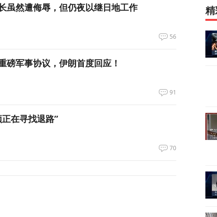
长虽然遭侮辱，但仍夜以继日地工作
精
56
重磅军事协议，伊朗首度回应！
91
领正在寻找退路”
70