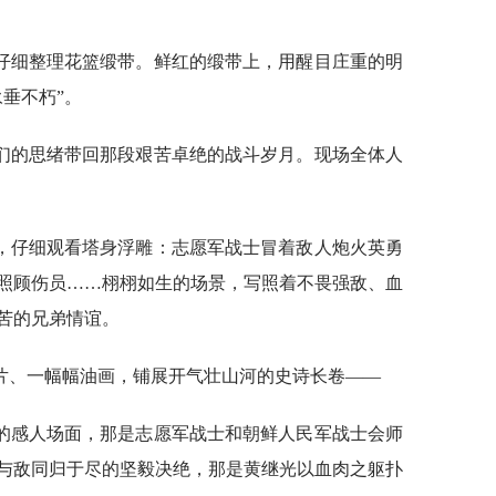
仔细整理花篮缎带。鲜红的缎带上，用醒目庄重的明
垂不朽”。
们的思绪带回那段艰苦卓绝的战斗岁月。现场全体人
，仔细观看塔身浮雕：志愿军战士冒着敌人炮火英勇
照顾伤员……栩栩如生的场景，写照着不畏强敌、血
苦的兄弟情谊。
片、一幅幅油画，铺展开气壮山河的史诗长卷——
的感人场面，那是志愿军战士和朝鲜人民军战士会师
与敌同归于尽的坚毅决绝，那是黄继光以血肉之躯扑