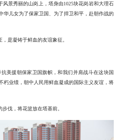
于风景秀丽的山岗上，塔身由1025块花岗岩和大理石
英雄的中华儿女为了保家卫国、为了捍卫和平，赴朝作战的
证，是凝铸于鲜血的友谊象征。
举抗美援朝保家卫国旗帜，和我们并肩战斗在这块国
不朽业绩，朝中人民用鲜血凝成的国际主义友谊，将
的步伐，将花篮放在塔基前。