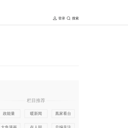
登录
搜索
栏目推荐
政能量
暖新闻
凰家看台
大鱼漫画
在人间
总编关注