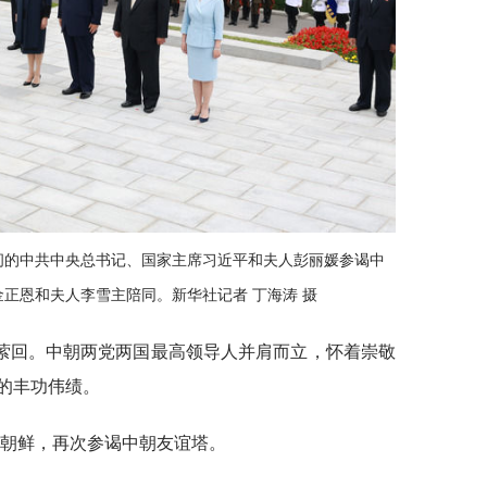
问的中共中央总书记、国家主席习近平和夫人彭丽媛参谒中
正恩和夫人李雪主陪同。新华社记者 丁海涛 摄
萦回。中朝两党两国最高领导人并肩而立，怀着崇敬
的丰功伟绩。
访朝鲜，再次参谒中朝友谊塔。