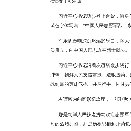
社记者 丁海涛 摄
习近平总书记缓步登上台阶，俯身
黄色字体写着：“中国人民志愿军烈士永
军乐队奏响深沉悠远的乐曲，将人
员肃立，向中国人民志愿军烈士默哀。
习近平总书记沿着友谊塔缓步绕行
冲锋，朝鲜人民支援前线、送粮送药、
战到底的英雄气概，并肩携手、同甘共
友谊塔内的圆形纪念厅，一张张照
那是朝鲜人民扶老携幼欢迎志愿军
时的热烈拥抱，那是杨根思抱起炸药包