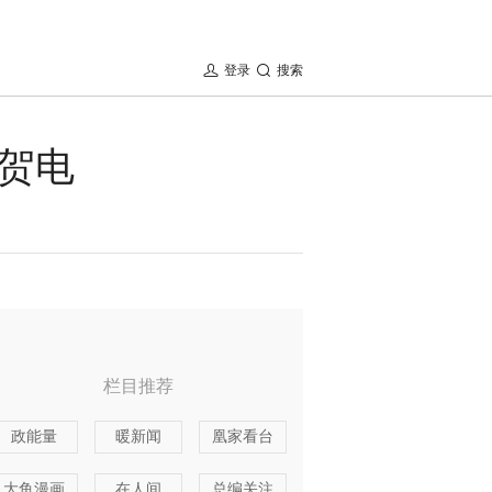
登录
搜索
贺电
栏目推荐
政能量
暖新闻
凰家看台
大鱼漫画
在人间
总编关注