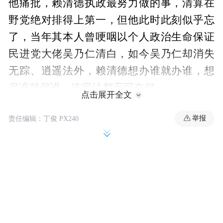
他痛批，赖清德执政最努力做的事，清算在
野党绝对排得上第一，但他此时此刻似乎忘
了，当年其本人曾哽咽以个人政治生命保证
民进党大佬吴乃仁清白，如今吴乃仁却消失
无踪、逍遥法外，赖清德想办谁就办谁，想
保谁就保谁，连司法都无可奈何。
点击展开全文
举报
责任编辑：丁俊 PX240