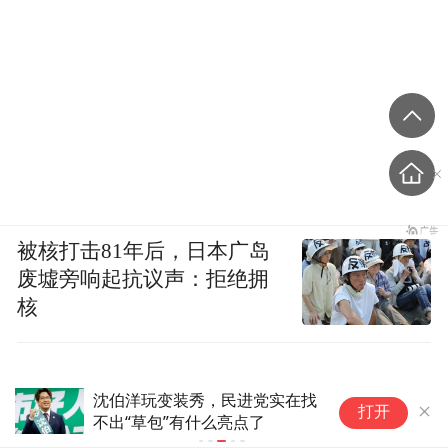
被核打击81年后，日本广岛
废墟旁响起抗议声：拒绝拥
核
沈伯洋玩变装秀，民进党实在找
台
打开
不出“草包”有什么亮点了
物