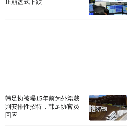
止崩盘式下跌
韩足协被曝15年前为外籍裁
判安排性招待，韩足协官员
回应