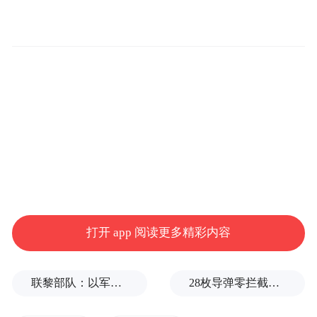
罗智强表示，不只高金素梅，民众党新竹市
长高虹安也是因助理费案，被赖清德政权以
贪污罪追杀；民进党民代林岱桦做了多届民
代，民进党执政10年不办她，等到她想选高
雄市长，也用助理费来办她，办到她从民调
第一到初选落败。司法在赖清德手中，就是
这么好用。
前民代郭正亮则预测，2028年民代选举已摆
上日程，除了司法这一招，自己实在看不出
打开 app 阅读更多精彩内容
民进党有什么好机会，因为绿营民代们没什
么“伟大政绩”，且统“独”牌在民代选举中打
联黎部队：以军单日向黎发射113枚炮弹
28枚导弹零拦截！基辅防空失灵，西方靠不住了
不动，若要增加席次，除非国民党爆发重大