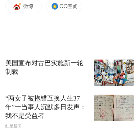
司法案件，否则民进党凭什么赢？因此他推
测，为了争取民代席次过半，民进党将无所
不用其极，在司法案件上制造事件。
“特别声明：以上作品内容(包括在内的视频、图片或音
频)为凤凰网旗下自媒体平台“大风号”用户上传并发
布，本平台仅提供信息存储空间服务。
美国宣布对古巴实施新一轮
Notice: The content above (including the videos,
pictures and audios if any) is uploaded and posted
制裁
by the user of Dafeng Hao, which is a social media
platform and merely provides information storage
space services.”
“两女子被抱错互换人生37
年”一当事人沉默多日发声：
我不是受益者
红星新闻