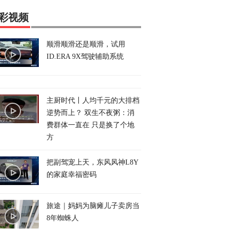
彩视频
顺滑顺滑还是顺滑，试用
ID.ERA 9X驾驶辅助系统
主厨时代丨人均千元的大排档
逆势而上？ 双生不夜粥：消
费群体一直在 只是换了个地
方
把副驾宠上天，东风风神L8Y
的家庭幸福密码
旅途｜妈妈为脑瘫儿子卖房当
8年蜘蛛人