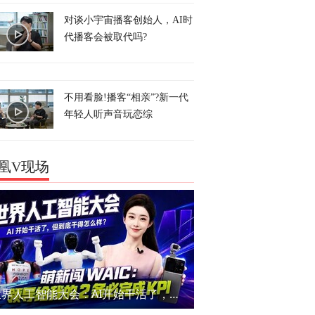
对谈小宇宙播客创始人，AI时
代播客会被取代吗?
不用看脸!播客“相亲”?新一代
年轻人听声音玩恋综
凰V现场
世界人工智能大会：AI开始干活了，但到底干的怎么样？萌新闯WAIC