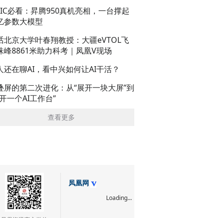
AIC必看：昇腾950真机亮相，一台撑起
亿参数大模型
话北京大学叶春翔教授：大疆eVTOL飞
珠峰8861米助力科考｜凤凰V现场
人还在聊AI，看中兴如何让AI干活？
叠屏的第二次进化：从“展开一块大屏”到
展开一个AI工作台”
查看更多
凤凰网
Loading...