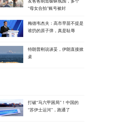
友爸爸制造暧昧氛围，多个
“母女合拍”账号被封
梅德韦杰夫：高市早苗不提是
谁扔的原子弹，真是耻辱
特朗普刚说谈妥，伊朗直接掀
桌
打破“马六甲困局”！中国的
“苏伊士运河”，跑通了