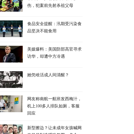
伤，犯案前先射杀祖父母
食品安全提醒：汛期受污染食
品坚决不能食用
美媒爆料：美国防部高官寻求
访华，却遭中方冷遇
她凭啥活成人间清醒？
网友称南航一航班发西梅汁，
机上100多人排队如厕，客服
回应
新型擦边？让未成年女孩喊网