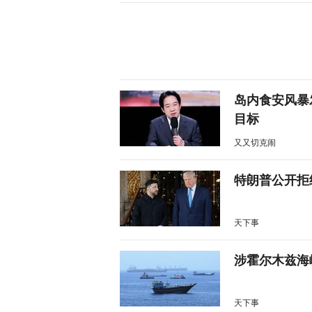
岛内食安风暴
目标
又又切克闹
特朗普公开拒
天下事
涉霍尔木兹海
天下事