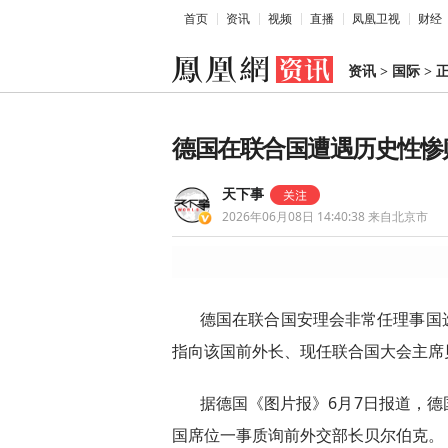
首页
资讯
视频
直播
凤凰卫视
财经
资讯
>
国际
>
德国在联合国遭遇历史性惨
天下事
2026年06月08日 14:40:38
来自北京市
德国在联合国安理会非常任理事国
指向该国前外长、现任联合国大会主席
据德国《图片报》6月7日报道，
国席位一事质询前外交部长贝尔伯克。