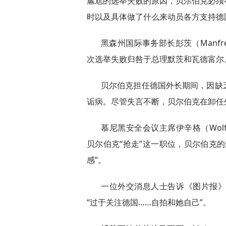
尴尬的选举失败的原因，贝尔伯克必须
时以及具体做了什么来动员各方支持德
黑森州国际事务部长彭茨（Manfr
次选举失败归咎于总理默茨和瓦德富尔
贝尔伯克担任德国外长期间，因缺
诟病。尽管失言不断，贝尔伯克在卸任
慕尼黑安全会议主席伊辛格（Wolfg
贝尔伯克“抢走”这一职位，贝尔伯克
感”。
一位外交消息人士告诉《图片报
“过于关注德国……自拍和她自己”。