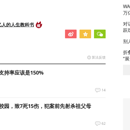
W
万
对
亿人的人生教科书
跃
别
折
算法反馈
“
支持率应该是150%
14
校园，致7死15伤，犯案前先射杀祖父母
62