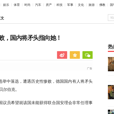
娱乐
体育
时尚
汽车
房产
科技
军事
文化
旅游
佛教
国
站
正文
败，国内将矛头指向她！
热
选举中落选，遭遇历史性惨败，德国国内有人将矛头
贝尔伯克。
德国议员希望就该国未能获得联合国安理会非常任理事