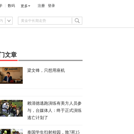
学
数码
注册
登录
更多
内
门文章
梁文锋，只想用座机
赖清德逃跑演练有美方人员参
与，台媒体人：终于正式演练
逃亡计划了
泰国学生扫射校园，致7死15