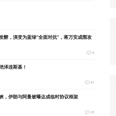
发酵，演变为蓝绿“全面对抗”，蒋万安成围攻
6
绝泽连斯基！
87
峡，伊朗与阿曼被曝达成临时协议框架
20