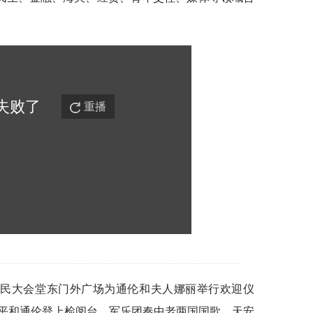
失败
了
重播
人民大会堂东门外广场为通伦和夫人娜丽举行欢迎仪
平和通伦登上检阅台，军乐团奏中老两国国歌，天安