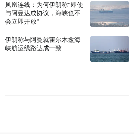
凤凰连线：为何伊朗称“即使
“特别声明：以上作品内容(包括在内的视频、图片或音
与阿曼达成协议，海峡也不
频)为凤凰网旗下自媒体平台“大风号”用户上传并发
会立即开放”
布，本平台仅提供信息存储空间服务。
Notice: The content above (including the videos,
pictures and audios if any) is uploaded and posted
伊朗称与阿曼就霍尔木兹海
by the user of Dafeng Hao, which is a social media
峡航运线路达成一致
platform and merely provides information storage
space services.”