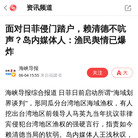
资讯频道
面对日菲侵门踏户，赖清德不吭
声？岛内媒体人：渔民舆情已爆
炸
海峡导报
06-04 15:55
来自福建省
海峡导报综合报道 日菲日前启动所谓“海域划
界谈判”，形同瓜分台湾地区海域渔权，有人
挖出台湾地区前领导人马英九当年抗议菲律
宾侵犯台湾地区渔权的强硬言行，指责如今
赖清德当局的软弱。岛内媒体人王浅秋叹，