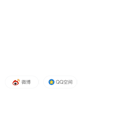
王浅秋强调，这些“讨海人”最基本的要求，
只是台当局能成为他们的后盾。正当、正常
的渔业活动都可以被绑架勒赎，甚至被对方
认定他们违法，民进党当局到底在干什么？
台湾民众给这些人薪资、给他们权力，有帮
台湾升级发展吗？还是愈走愈后退，连农渔
民的生计也放任不管了，赖清德看都不看一
眼，是要让他们自生自灭吗？
王浅秋提到，她访问蓝营民代苏清泉，了解
到渔民的舆论都已经爆炸了！如果再发生类
似事件，赖清德当局会像马英九那样强硬抗
议吗？