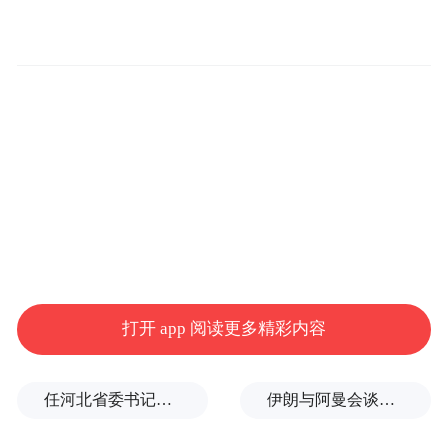
王浅秋直言，民进党一天到晚当圣经一样挂
在嘴上的“主权”，原来全世界只针对大陆，
对其他地区都可以“跪”，都可以任人予取予
求，要怎么样都可以。
王浅秋指出，在还不知道有多少农渔产品要
倾销进来的情况下，现在渔民连出海、在自
己家门口捕鱼都成问题。过去已经不知道有
多少次，台湾地区渔民靠近日本经济海域，
稍微灰色空间的地方，就被日本政府给抓走
打开 app 阅读更多精彩内容
了，民进党当局不是去抗议、帮渔民争取权
益，而是赔钱了事，才能把渔民接回家，所
任河北省委书记后，罗文首次调研
伊朗与阿曼会谈最新细节曝光
以台湾地区的渔民到底怎么活？