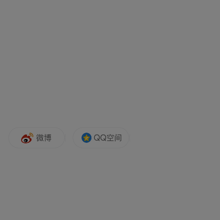
间标准化给水桩普遍损毁，铸铁出水口锈蚀
缺失、内部管件腐烂，基座开裂沉降，预埋
PE输水管道裸露脱节，无法正常取水，大面
积设施彻底报废。
村组配套机电提水泵房挂有项目标牌，但内
部杂物堆积，水泵、离心过滤器等核心设备
积尘闲置、缺乏养护。现场虽张贴管护制
度，却无任何检修、管护台账，制度形同虚
设。同时，泵房外部线路杂乱、线缆裸露、
绝缘子老化，存在用电安全隐患，周边大棚
输水管网全部脱落废弃，整套灌溉系统瘫
痪。