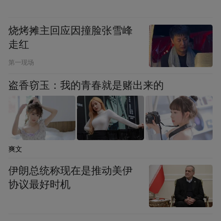
指尖新闻记者就设施荒废问题对接故郡镇政
烧烤摊主回应因撞脸张雪峰
府，该镇镇长表示需由县委宣传部统筹对接
走红
采访。初期协调中，有工作人员否认涉事设
第一现场
施属于高标准农田范畴。
盗香窃玉：我的青春就是赌出来的
《高标准农田建设通则（GB/T33134-
2016）》明确界定，防渗渠、给水栓、机电
泵房、输水管网、灌溉过滤设备均为高标准
农田标配工程设施，财政投资的农综开发、
爽文
农资补贴水利项目均纳入其管护体系。面对
伊朗总统称现在是推动美伊
国标依据，相关工作人员无异议，并协调县
协议最好时机
农业农村局接受采访。