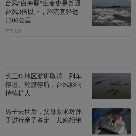
农业部门详解闲置原因：多因素叠加导致失
台风“白海豚”生命史是普通
台风3倍以上，环流直径达
用，整改方案待审议
1300公里
当日下午，岐山县农业农村局赵副局长接受
都市快报
指尖新闻记者采访。他表示，该局半个月前
收到线索，已启动全县高标准农田设施专项
排查，结合现场情况，梳理出四大闲置成
因。
长三角地区航班取消、列车
停运、轮渡停航，台风影响
其一，建设主体分散、年限跨度大，管护衔
持续扩大
接不畅。
涉事设施多为十余年前由财政、水
利、原农发办等多部门分别建设，各自行使
男子去世后，父母要求对孙
子进行亲子鉴定，儿媳拒绝
行业建设标准。2019年机构改革后，管护职
能划转农业农村局，但老旧项目档案、资产