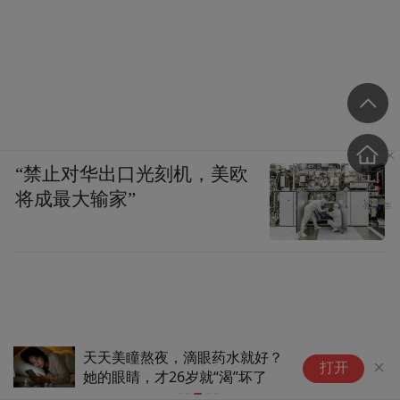
“禁止对华出口光刻机，美欧
将成最大输家”
天天美瞳熬夜，滴眼药水就好？
从
打开
她的眼睛，才26岁就“渴”坏了
天