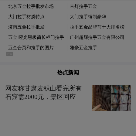
泵房内景 丛治国摄
村民介绍，这批灌溉设施分属不同涉农项
热点新闻
目，建成后曾有效改善田间灌溉条件。但目
网友称甘肃麦积山看完所有
前仅少量泵房可正常使用，过半设施损毁失
石窟需2000元，景区回应
效。
初期权属存争议 现场出示国标文件明确设施
归属