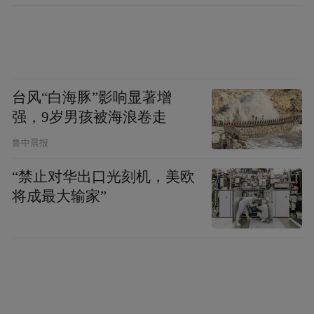
台账移交需要时间。
其二，生产模式迭代，老旧设施适配性不
足。
当地传统大田漫灌种植，逐步转型为设
台风“白海豚”影响显著增
施大棚、规模化节水滴灌模式，原有渠系、
强，9岁男孩被海浪卷走
固定式出水桩适配性不足，难以匹配当前农
鲁中晨报
业生产需求，逐步闲置。
“禁止对华出口光刻机，美欧
将成最大输家”