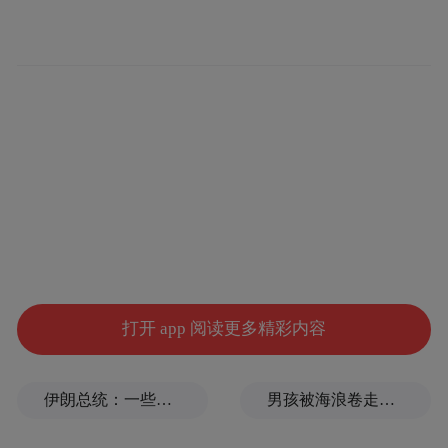
闲置的铸铁出水口 丛治国摄
打开 app 阅读更多精彩内容
指尖新闻记者现场看到，片区U型混凝土防
伊朗总统：一些人认为美欧会出现通货膨胀，伊朗不会，我无法理解
男孩被海浪卷走两日后仍未找到，当地回应
渗渠杂草淤泥淤积严重，多处渠体坍塌破
损，输水通道完全堵塞，丧失灌溉功能。田