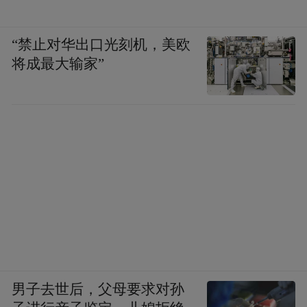
其三，建设标准动态更新，增加管护难度。
国家高标准农田建设标准历经多次修订，新
“禁止对华出口光刻机，美欧
旧技术规范差异明显，早年建成的存量设施
将成最大输家”
与现行标准不匹配，加大了管护和改造难
度。
其四，修缮整改方案已编制待批。
针对有灌
溉刚需、损毁失效的设施，农业农村局已完
成摸排统计，编制专项维修报告，后续将提
交局班子会审议，获批后分批实施修缮改
造。
指尖新闻、沈报全媒体记者 丛治国
男子去世后，父母要求对孙