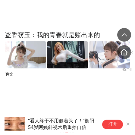
盗香窃玉：我的青春就是赌出来的
爽文
“看人终于不用侧着头了！”衡阳
“
打开
54岁阿姨斜视术后重拾自信
盒
事