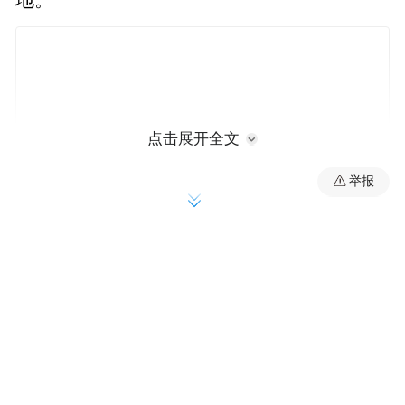
地。
点击展开全文
举报
6月3日，游客李先生告诉潇湘晨报·晨视频记
者，今年4月麦子刚长出来的时候，他就已经
注意到了麦田里一些踩踏痕迹，5月底和6月2
日他去了两次，“每一次去，都会发现踩踏痕
迹更严重。”