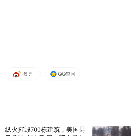
△李先生5月26日、27日拍摄的踩踏痕迹。图/受访
者提供。
李先生说，麦田里有路有田埂，但一些游客
为了追求拍照效果，会走到了麦田中间拍
照，一些石像周边留下了踩踏痕迹，“有的石
像挺高的，有些人为了拍全，往麦田里多走
纵火摧毁700栋建筑，美国男
几步，就走出了一条几米长的痕迹，而且麦