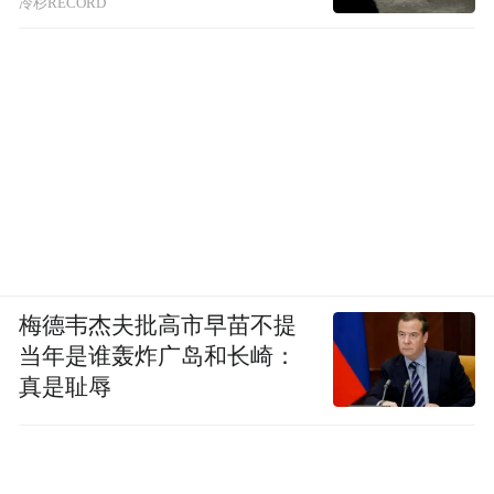
冷杉RECORD
梅德韦杰夫批高市早苗不提
当年是谁轰炸广岛和长崎：
真是耻辱