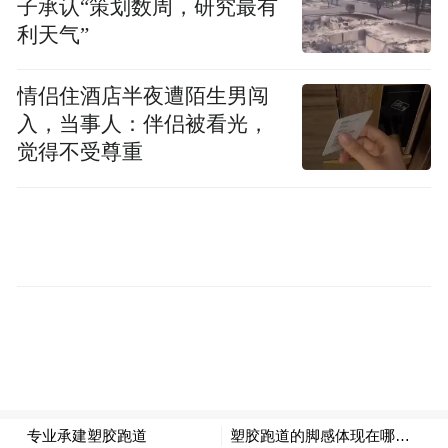
子承认“策划数周，研究最有
田的边缘都被踩秃了。有的石像在麦田里，
利天气”
有些人为了凑近拍，在麦田里踩出了一条
路。”
情侣住酒店半夜遭陌生男闯
入，当事人：伴侣被看光，
李先生说，5月27日，他在路上走，因为身上
觉得不受尊重
带着相机，被一个老奶奶上前提醒不要踩麦
子，她说自己的麦子已经被踩坏一片了。6月
2日，他再次来到宋陵，发现麦田边已经挂起
了横幅，“农民耕种不易，请勿踩踏粮食！”