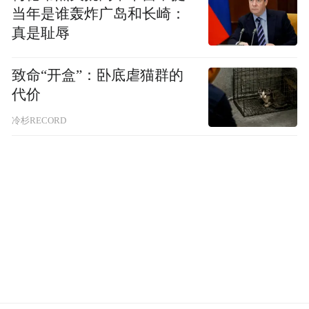
当年是谁轰炸广岛和长崎：
真是耻辱
致命“开盒”：卧底虐猫群的
代价
冷杉RECORD