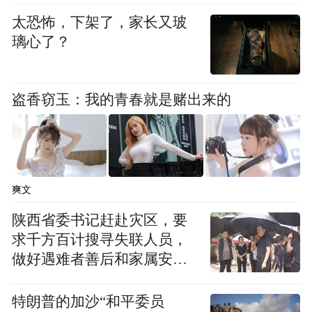
太恐怖，下架了，家长又玻
璃心了？
盗香窃玉：我的青春就是赌出来的
爽文
图/受访者提供。
陕西省委书记赶赴灾区，要
求千方百计搜寻失联人员，
6月3日，巩义市文物局的工作人员告诉记
做好遇难者善后和家属安抚
者，这两天有媒体来到巩义宋陵拍摄宣传
工作
片，也有众多游客慕名而来，6月2日现场有
特朗普的加沙“和平委员