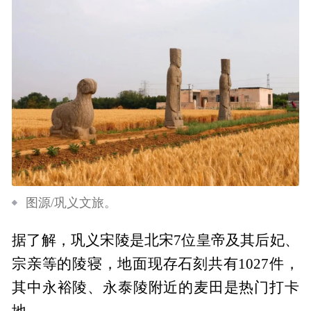
图源/巩义文旅。
据了解，巩义宋陵是北宋7位皇帝及其后妃、
宗亲等的陵寝，地面现存石刻共有1027件，
其中永裕陵、永泰陵附近的麦田是热门打卡