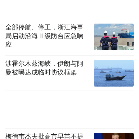
来源：潇湘晨报·晨视频记者 钱嘉鑫
全部停航、停工，浙江海事
局启动沿海Ⅱ级防台应急响
应
涉霍尔木兹海峡，伊朗与阿
曼被曝达成临时协议框架
梅德韦杰夫批高市早苗不提