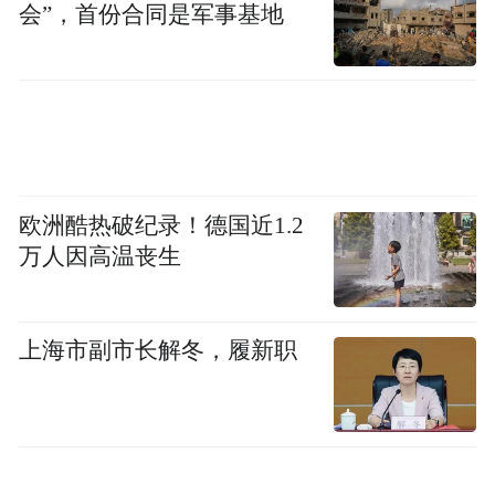
百来号人，他们安排了志愿者维持秩序，劝
会”，首份合同是军事基地
阻游客踩踏麦田。
工作人员称，在现场他们没有发现太大的破
坏麦田行为，平时文物保护所也有人员巡逻
提醒游客。对于李先生反映的情况，工作人
欧洲酷热破纪录！德国近1.2
员称会去了解。
万人因高温丧生
此前，据巩义融媒，永泰陵神道区域小麦进
入成熟期，6月2日开展收割作业，巩义市文
上海市副市长解冬，履新职
物局提醒广大游客及摄影爱好者，请勿进入
麦田踩踏、穿行，远离作业范围；拍照取景
请止步游览区域，不靠近、不触碰各类文物
石刻，有序通行，文明观赏。