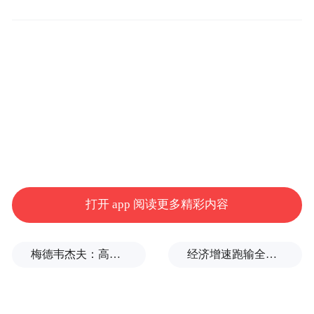
打开 app 阅读更多精彩内容
梅德韦杰夫：高市早苗不提是谁扔的原子弹，真是耻辱
经济增速跑输全国，东三省急了