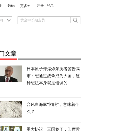
学
数码
注册
登录
更多
内
门文章
日本原子弹爆炸亲历者警告高
市：想通过战争成为大国，这
种想法本身就是错误的
台风白海豚“闭眼”，意味着什
么？
重大协议！三国签了，印度紧