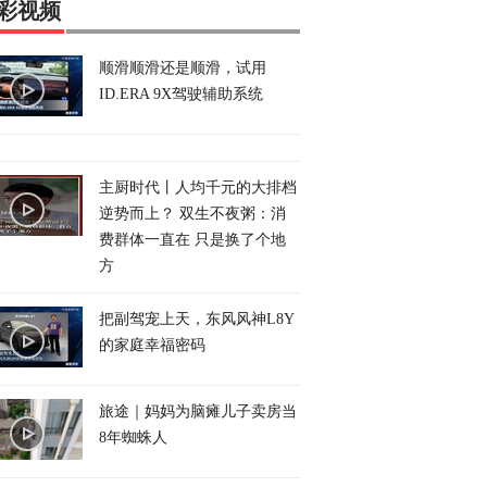
彩视频
顺滑顺滑还是顺滑，试用
ID.ERA 9X驾驶辅助系统
主厨时代丨人均千元的大排档
逆势而上？ 双生不夜粥：消
费群体一直在 只是换了个地
方
把副驾宠上天，东风风神L8Y
的家庭幸福密码
旅途｜妈妈为脑瘫儿子卖房当
8年蜘蛛人