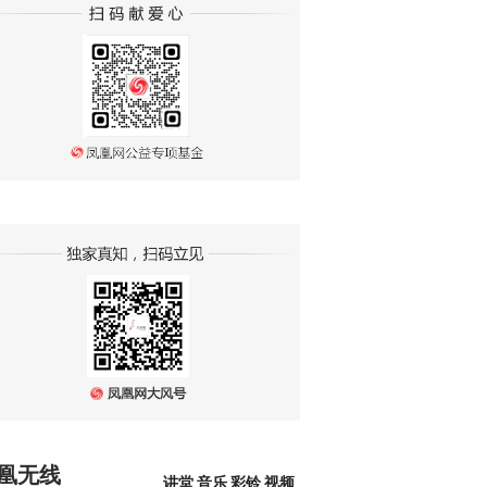
凰无线
讲堂
音乐
彩铃
视频