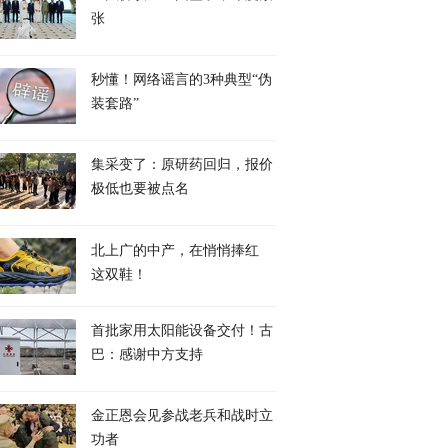
张
秒懂！网络谣言的3种典型“伪
装套路”
集采变了：原研药回归，报价
极低也要被点名
北上广的中产，在悄悄捧红
这双鞋！
首批家用太阳能设备交付！古
巴：感谢中方支持
金正恩会见参战老兵和战时立
功者