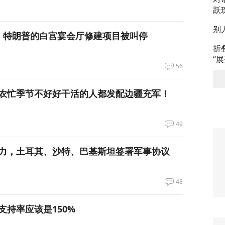
跃
别
，特朗普的白宫宴会厅修建项目被叫停
折
“
56
农忙季节不好好干活的人都发配边疆充军！
49
力，土耳其、沙特、巴基斯坦签署军事协议
48
支持率应该是150%