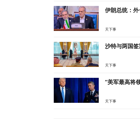
伊朗总统：外
天下事
沙特与两国签
天下事
“美军最高将
天下事