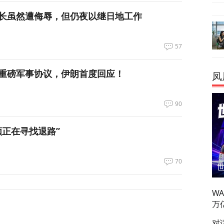
长虽然遭侮辱，但仍夜以继日地工作
57
重磅军事协议，伊朗首度回应！
凤
90
领正在寻找退路”
70
W
万
对