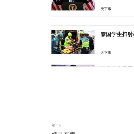
天下事
泰国学生扫射
天下事
岛内食安风暴
目标
又又切克闹
特朗普公开拒
天下事