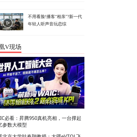
不用看脸!播客“相亲”?新一代
年轻人听声音玩恋综
凰V现场
世界人工智能大会：AI开始干活了，但到底干的怎么样？萌新闯WAIC
AIC必看：昇腾950真机亮相，一台撑起
亿参数大模型
话北京大学叶春翔教授：大疆eVTOL飞