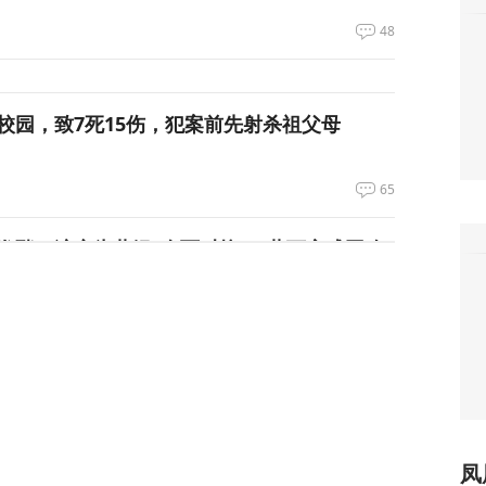
48
校园，致7死15伤，犯案前先射杀祖父母
65
发酵，演变为蓝绿“全面对抗”，蒋万安成围攻
6
绝泽连斯基！
105
凤