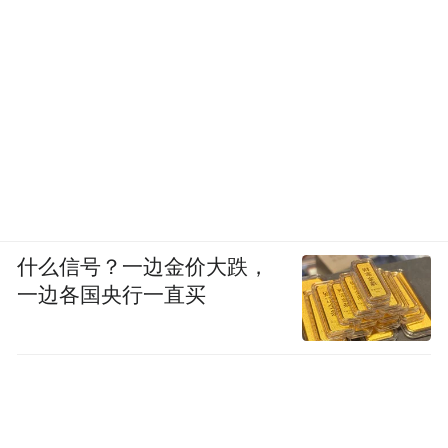
雷扎伊家附近的伊斯兰革命卫队营地有一家
对外开放的诊所，“附近居民的日常医疗都靠
它”。营地附近还有与卫队人员相关的面包店
和大型市场，“但在空袭中，它们都被炸毁或
被震碎门窗，然后不再营业了”。
不过，危机的另一面是韧性。多位受访者都
提到，虽然经济危机持续加剧，不过迄今为
什么信号？一边金价大跌，
止，伊朗各地的基层社会秩序仍保持稳定，
一边各国央行一直买
市政服务也未受影响。
伊斯法罕是伊朗的“文明中心”与最重要的工
业城市之一。伊斯法罕市市长阿里·加塞姆扎
德对《中国新闻周刊》介绍，伊斯法罕市的