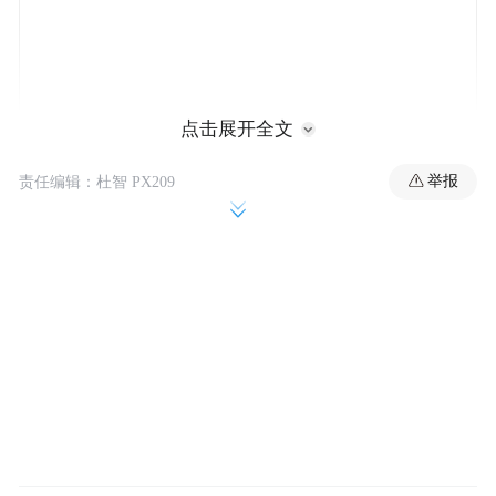
点击展开全文
同时，以色列也不断升级在黎巴嫩的军事行
举报
责任编辑：杜智 PX209
动。6月1日，美国总统特朗普一通据称“充满
脏话和咆哮”的电话，未能让以色列总理内塔
尼亚胡回心转意，以色列国防军随后仍在黎
巴嫩南部扩大地面军事行动。
美伊和谈前景似乎“急转直下”。6月1日，伊
朗伊斯兰议会议长、伊美谈判伊方代表团团
长卡利巴夫在与黎巴嫩议会议长纳比·贝里的
通话中表示，如果以色列对黎巴嫩相关军事