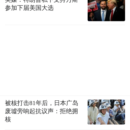
朗各地的伊斯兰革命卫队、巴斯基民兵组织
参加下届美国大选
设施乃至地方政府、警察局等机构，都被美
军纳入攻击范围。西点军校利伯人道法研究
所的专家们，正在争论这种在国家间战争中
打击“对方政权基础设施”的行为，是否属于
“攻击合法军事目标”。
德黑兰战略研究所（RISS）高级研究员贾法
尔·哈格帕纳对《中国新闻周刊》介绍，由于
长期遭受制裁，以伊斯兰革命卫队为首的安
全部门领导的“隐蔽经济”，是伊朗经济社会
被核打击81年后，日本广岛
运转的关键一环。这意味着，许多民生基础
废墟旁响起抗议声：拒绝拥
设施都和伊斯兰革命卫队有关。
核