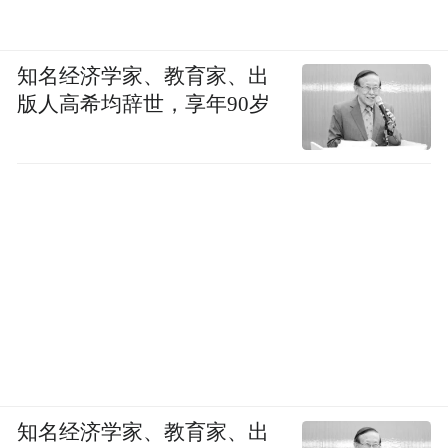
伊朗在第一时间做出了激烈反应。6月1日，
知名经济学家、教育家、出
伊朗方面表示，鉴于以色列在黎巴嫩的持续
版人高希均辞世，享年90岁
军事行动，伊朗谈判团队暂停通过中间人同
美国的对话。同日，伊方还表示，将彻底封
锁霍尔木兹海峡，并在曼德海峡等其他“战
线”开启行动。这意味着，美伊4月初以来的
谈判进展，很可能重回“原点”。
伊朗改革派一直将黎巴嫩真主党等“抵抗轴
心”事务视为“可谈判”内容。哈格帕纳等改革
派智囊多次宣称，对“抵抗轴心”的支持拖累
了伊朗经济发展及与西方关系的正常化，这
知名经济学家、教育家、出