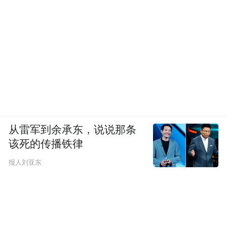
多数人都觉得美国不会在3月20日前攻击伊朗
——不是因为美伊在谈判，而是人们总觉
得，美国的行动会避开斋月和伊朗新年，从
而避免被视为‘对伊朗人民开战’”。
但现实是，战争不仅没有避开新年，美军还
将炸弹直接扔到了市民头上。超过10万栋民
宅被毁，3％的居民流离失所。“和战前相
从雷军到余承东，说说那条
比，最大的变化是，人们不再相信和平了。”
该死的传播铁律
雷扎伊对《中国新闻周刊》说。
报人刘亚东
前述学者因而认为，自1979年伊斯兰革命以
来就一直“在体制内有空间”的伊朗改革派，
在本次战争中正式退出历史舞台。哈格帕纳