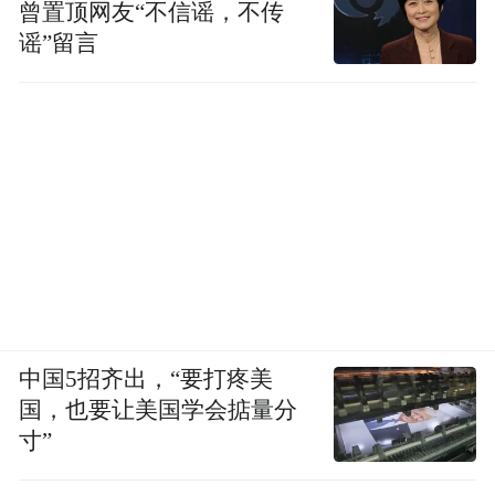
曾置顶网友“不信谣，不传
然而，前述接近伊朗政府的改革派学者对
谣”留言
《中国新闻周刊》说，哈格帕纳及前总统鲁
哈尼、前外长扎里夫等人关于“伊朗应抓住机
会谈和”的主张，在国内并没有掀起什么波
澜。
雷扎伊也觉得，伊朗社会氛围和战前相比有
很大变化。他回忆道，2025年6月的“12日战
争”时，美军只对伊朗的福尔多核设施进行了
直接打击，所以不少伊朗人觉得“美伊开战与
中国5招齐出，“要打疼美
我没有直接关系”。
国，也要让美国学会掂量分
寸”
正是出于这种观念，“直到今年2月底，绝大