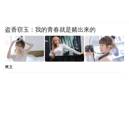
拖下去？
德黑兰政策界并非没人意识到当前危机的规
盗香窃玉：我的青春就是赌出来的
模。伊朗政府已经制定了为期6个月的战争应
对方案，包括保障基本物资供应，为战争中
受损的企业和机构提供税收豁免和补贴贷
款，以及向失业人员发放相当于其工资55％
爽文
的失业救济金。
卡哈尔扎德指出，即使只为300万至400万人
提供为期六个月的失业救济金，也需要将近
5000万亿里亚尔，而大规模失业本身又意味
着伊朗的社保收入新增约6000万亿里亚尔的
缺口，两者相加达到11000万亿里亚尔（按官