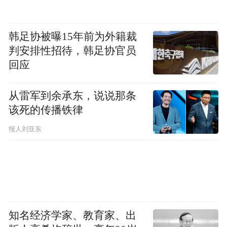
包配奶酪和茶。”
韩足协被曝15年前为外籍裁
雷扎伊给记者算了一笔账：过去三个月，物
判安排性招待，韩足协官员
价上涨最严重的是肉类、食用油和大米。在
回应
他常去的市场，大米的价格翻了一倍多，鸡
蛋的价格贵了四倍多，婴儿纸尿布等“高端但
从雷军到余承东，说说那条
该死的传播铁律
必备的商品”的价格也翻倍上涨。综合算下
来，一个四五口之家一个月的基本开支在300
报人刘亚东
美元以上。
与此同时，多数家庭的收入在急剧下降。“战
前，虽然经济形势一直在变差，但找到300美
元的工作，对于市民阶层来说还不算很难。”
知名经济学家、教育家、出
雷扎伊说。但开战以来，伊朗钢铁、石化产