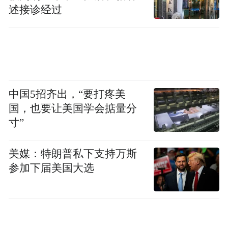
和民用建筑被毁，包括339家医疗机构、32所
述接诊经过
大学和857所中小学校。战争直接摧毁了超过
2万家工业企业，全国20％以上的生产单位遭
到直接破坏，1000万至1200万个工作岗位消
失或可能消失，这占到伊朗现有劳动力市场
的50％。
中国5招齐出，“要打疼美
国，也要让美国学会掂量分
德黑兰东部小城居民雷扎伊要养活一家五口
寸”
人。他对《中国新闻周刊》说，因为汇率一
美媒：特朗普私下支持万斯
直在变，很难用直观的数字来解释物价上
参加下届美国大选
涨，但按照美元计算，和战前相比，他家的
日常生活开支已经翻了一倍。“这还是在我们
改变了很多生活习惯的前提下。战前，每天
晚餐我们都会吃肉，但现在每晚我们只吃面