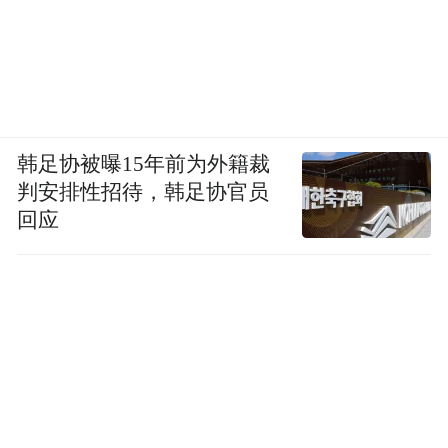
也坦言，被外界视为改革派的伊朗总统佩泽
希齐扬，并非能决定战与和的人，仅仅是“支
持战争”决策的一个执行者。“在战时体制
中，总统的责任就是带领行政部门负责在后
方支持作战、维护社会秩序。”
韩足协被曝15年前为外籍裁
判安排性招待，韩足协官员
黎巴嫩问题对美伊和谈的影响，从一个侧面
回应
反映出谁在决定伊朗的战或和。根据以色列
国防军发布的信息，5月31日，在连日对黎巴
嫩南部进行大规模空袭后，以军地面部队占
领了黎南部战略要地博福特城堡。这标志着
以军推进到了最近20多年来入侵黎巴嫩最深
的战线。目前，以色列侵占黎巴嫩约2000平
方公里领土，几乎占该国领土的五分之一。