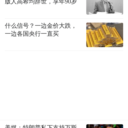
版人高希均辞世，享年90岁
业基础设施遭到美以空军毁灭性打击，这些
产业占据伊朗工业的“关键上游”，连带着各
什么信号？一边金价大跌，
种生产企业及建筑行业等纷纷停工裁员。
一边各国央行一直买
由于到处都没有工作，许多工人涌入还能正
常运转的畜牧业，看守牲畜、清理圈舍、负
责食水。雷扎伊介绍：“原本一个月能拿到
200多美元，但现在因为太多人去竞争，一个
畜牧业工人的月收入已经降到了100多美元，
远远不够养家了。”
全面战争带给民众的影响，远不止于物价上
涨和失业。在2月28日到4月初的空袭中，伊
美媒：特朗普私下支持万斯