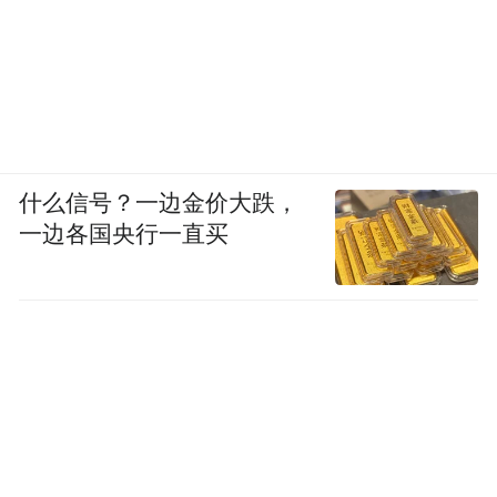
杂志
杂志标题：伊朗会“拖下去”？
记者：曹然
编辑：徐方清
什么信号？一边金价大跌，
一边各国央行一直买
运营编辑：王琳
“特别声明：以上作品内容(包括在内的视频、图片或音
频)为凤凰网旗下自媒体平台“大风号”用户上传并发
布，本平台仅提供信息存储空间服务。
Notice: The content above (including the videos,
pictures and audios if any) is uploaded and posted
by the user of Dafeng Hao, which is a social media
platform and merely provides information storage