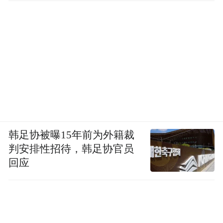
如今，伊朗进一步激烈反应，不惜为黎巴嫩
问题切断对美谈判。有分析认为，其核心不
在于黎巴嫩局势变化，而在于，停火谈判、
达成协议这件事，对伊朗决策层的重要性发
生了变化。
前述不愿具名的改革派学者指出，目前德黑
兰决策圈更主流的观点强调的不是伊朗面临
多大的风险，而是伊朗“仍占据优势”；再加
韩足协被曝15年前为外籍裁
判安排性招待，韩足协官员
上伊朗人无法信任特朗普，所以多数观点希
回应
望以强硬立场争取更多国家利益，而非急于
达成具体协议。
发于2026.6.8总第1238期《中国新闻周刊》