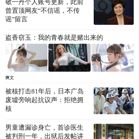
透支个人信用的方式为家人带去基本生活用
敬一丹个人账号更新，此前
曾置顶网友“不信谣，不传
品。“我把卡忘在家里了”“我明天再付”之类
谣”留言
的说辞，成为一部分德黑兰中产阶级的口头
禅。
盗香窃玉：我的青春就是赌出来的
危机并不新鲜。2018年美国退出伊核协议、
对伊朗施加最高级别制裁之后，经济长期停
滞以及超过50％的高通胀率，让伊朗社会所
爽文
有阶层都面临巨大的生存压力。但2026年2月
被核打击81年后，日本广岛
28日开始的战争，让危机发生了颠覆性的变
废墟旁响起抗议声：拒绝拥
化。
核
伊朗经济学家哈迪·卡哈尔扎德撰文指出，本
男童遭漏诊身亡，首诊医生
轮美伊战事造成伊朗国内超过12.5万栋住宅
被判刑一年，出狱后发帖讲