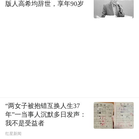
些组织在帮助伊朗对抗美国时发挥的作用又
版人高希均辞世，享年90岁
十分有限。但是，强硬派将支持“抵抗轴心”
视为伊斯兰革命的基本要义，以及伊朗保卫
自身安全的“非对称作战”的关键形式。
4月初，以色列在美伊停火后对黎巴嫩发动大
规模袭击，没有影响美伊谈判进展，显示出
当时伊朗决策层将“停火谈判”及美伊关键问
题置于更重要的位置。但从5月中旬以来，伊
朗对以黎局势的关注持续升级。美国昆西研
究所执行副总裁特里塔·帕西甚至认为，一种
“两女子被抱错互换人生37
“如果以色列打击黎巴嫩，伊朗就对阿联酋进
年”一当事人沉默多日发声：
我不是受益者
行报复”的新对抗逻辑已经出现。
红星新闻