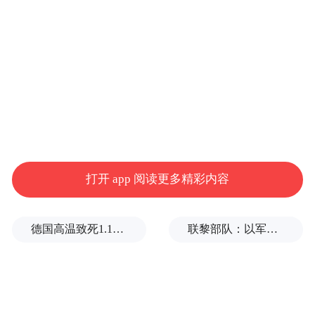
行动继续进行，伊朗不仅会停止当前谈判进
程，还将“站出来对抗以色列”。同日，伊朗
媒体称，伊朗中断了通过中间人与美方对话
的进程，并准备开辟“新战线”。自4月初美伊
停火进入僵持、和谈阶段以来，这是伊朗方
面展现出的最为强硬的姿态。
不过，对多数伊朗居民来说，这一变化并不
打开 app 阅读更多精彩内容
令人意外。居住在德黑兰东部小城的雷扎伊
对《中国新闻周刊》说，最近一个时期，无
德国高温致死1.19万人，为2016年来最高纪录
联黎部队：以军单日向黎发射113枚炮弹
论美伊谈判的新闻如何变化，当地居民相互
打招呼的第一句话总是：“今天或者明天可能
再打起来。”