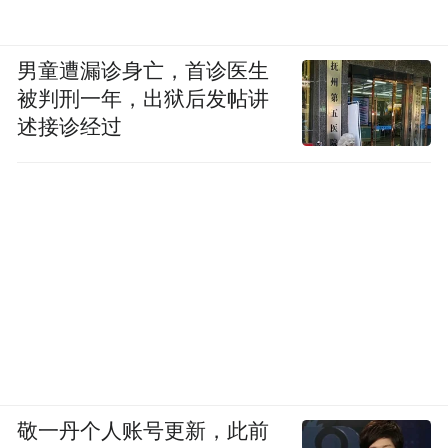
方汇率约合人民币550亿元），已经相当于伊
朗政府本年公共预算的20％。
男童遭漏诊身亡，首诊医生
被判刑一年，出狱后发帖讲
改革派因而认为，伊朗已经经不起任何拖
述接诊经过
延。哈格帕纳对《中国新闻周刊》说，目前
的产业停摆、大规模失业只是第一步，如果
僵持继续，“我们将无法从国际社会得到重建
资金，甚至会出现大型国有企业破产”。等到
失业规模真的达到经济学家们预估的上千万
人，再多的投入也无以为继，即使政权存
续，伊朗也很可能成为“失败国家”。所以伊
朗“必须抓住当前的优势窗口期，尽快实现和
平”。
敬一丹个人账号更新，此前