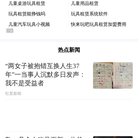
能为力了。”一位店主说，他虽然理解人们的
处境，但为了自己的生计，不得不把金枪鱼
罐头都收起来，放到自己身后顾客够不着的
货架上。出于善意，他仍然把面包放在开放
货架上。“如果有人真的饿了又没钱，还是可
热点新闻
以拿一个。”
“两女子被抱错互换人生37
年”一当事人沉默多日发声：
这个故事来自伊朗改革派主要媒体《沙尔格
我不是受益者
报》（Shargh）5月30日刊发的报道。文章描
红星新闻
绘了一场静默无声的危机，体现在商店里莫
名减少的食物，以及伊朗传统“赊账”文化的
复兴。许多店主抱怨说，越来越多穿着体面
的“熟客”，开始以各种理由“先买后付”，用