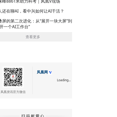
珠峰8861米助力科考｜凤凰V现场
人还在聊AI，看中兴如何让AI干活？
叠屏的第二次进化：从“展开一块大屏”到
展开一个AI工作台”
查看更多
凤凰网
Loading...
凤凰资讯官方微信