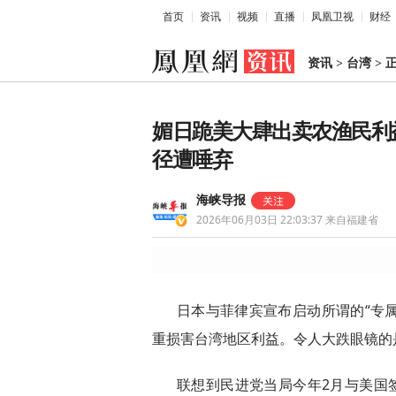
首页
资讯
视频
直播
凤凰卫视
财经
资讯
>
台湾
>
媚日跪美大肆出卖农渔民利
径遭唾弃
海峡导报
2026年06月03日 22:03:37
来自福建省
日本与菲律宾宣布启动所谓的“专属
重损害台湾地区利益。令人大跌眼镜的
联想到民进党当局今年2月与美国