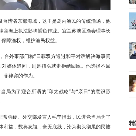
及台湾省东部海域，这里是岛内渔民的传统渔场，他
律宾海上执法影响捕鱼作业。宜兰苏澳区渔会理事长
，保障渔权，维护渔民权益。
，台外事部门称“日菲双方通过和平对话解决海事问
面对媒体追问，则是扭头就走拒绝回应。他选择不回
、菲律宾的作为。
当局为了迎合所谓的“印太战略”与“亲日”的意识形
。
非常强硬。外交部发言人毛宁指出，民进党当局为了
精
体利益，数典忘祖，毫无底线，沦为彻头彻尾的民族