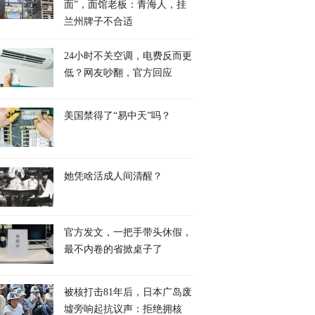
面”，面馆老板：青海人，挂
兰州牌子不合适
24小时不关空调，电费反而更
低？网友吵翻，官方回应
美国禁得了“易中天”吗？
她凭啥活成人间清醒？
官方发文，一把手带头休假，
最不内卷的省掀桌子了
被核打击81年后，日本广岛废
墟旁响起抗议声：拒绝拥核