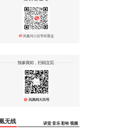
凰无线
讲堂
音乐
彩铃
视频