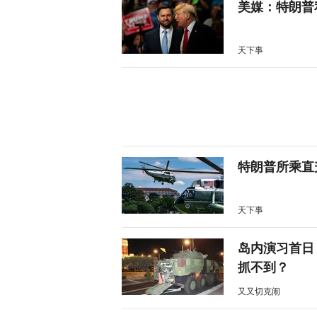
美媒：特朗普
天下事
特朗普所乘直
天下事
岛内演习首日
抓不到？
又又切克闹