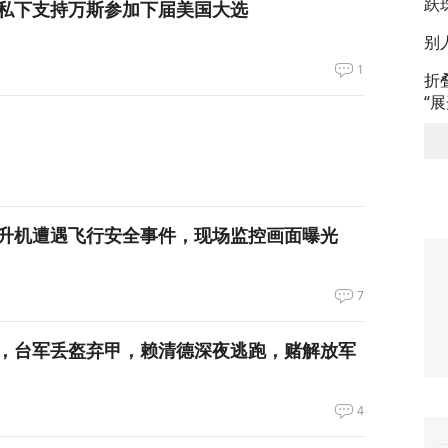
跃
私下支持万斯参加下届美国大选
别
1
折
“
升机遭遇飞行安全事件，现场监控画面曝光
7
，台军丢盔弃甲，赖清德深夜逃跑，赌解放军
4