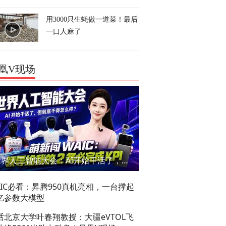
用3000只生蚝做一道菜！最后
一口人麻了
凰V现场
世界人工智能大会：AI开始干活了，但到底干的怎么样？萌新闯WAIC
AIC必看：昇腾950真机亮相，一台撑起
亿参数大模型
话北京大学叶春翔教授：大疆eVTOL飞