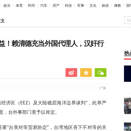
娱乐
体育
时尚
汽车
房产
科技
军事
文化
旅游
佛教
国
站
正文
益！赖清德充当外国代理人，汉奸行
热
经济区（EEZ）及大陆礁层海洋边界谈判”，此举严
是，台外事部门竟予以肯定。
签署“台美对等贸易协定”，台湾地区吞下不对等的关