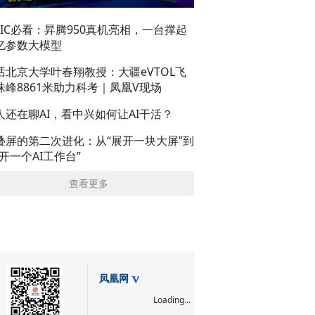
AIC必看：昇腾950真机亮相，一台撑起
亿参数大模型
话北京大学叶春翔教授：大疆eVTOL飞
珠峰8861米助力科考｜凤凰V现场
人还在聊AI，看中兴如何让AI干活？
叠屏的第二次进化：从“展开一块大屏”到
展开一个AI工作台”
查看更多
凤凰网
Loading...