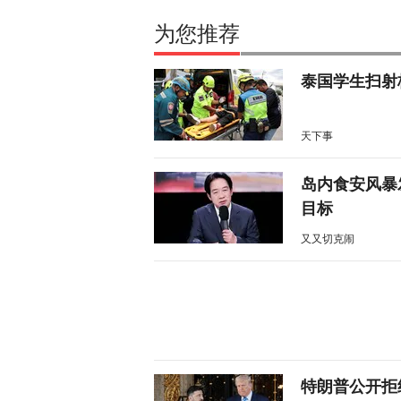
为您推荐
泰国学生扫射
天下事
岛内食安风暴
目标
又又切克闹
特朗普公开拒