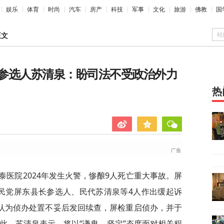
娱乐
体育
时尚
汽车
房产
科技
军事
文化
旅游
佛教
国
站
正文
参选人苏清泉：盼司法不受政治外力
热
泰医院2024年发生火警，惨酿9人死亡重大事故。屏
民党屏东县长参选人、民代苏清泉等4人作出缓起诉
署认为侦办处置不妥后发回续查，屏检重启侦办，并于
此，苏清泉表示，将以“谦卑、坚定”态度面对相关程