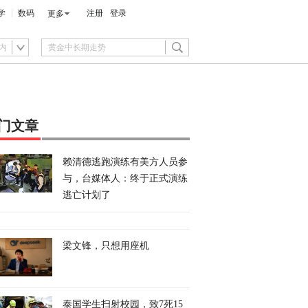
学
数码
注册
登录
更多
内
门文章
赖清德逃跑演练有美方人员参
与，台媒体人：终于正式演练
逃亡计划了
梁文锋，只想用座机
泰国学生扫射校园，致7死15