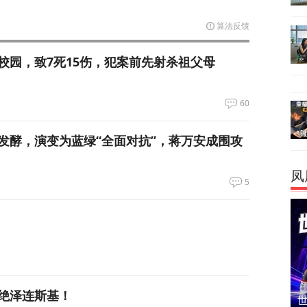
算法反馈
校园，致7死15伤，犯案前先射杀祖父母
60
发酵，演变为蓝绿“全面对抗”，蒋万安成围攻
凤
5
绝泽连斯基！