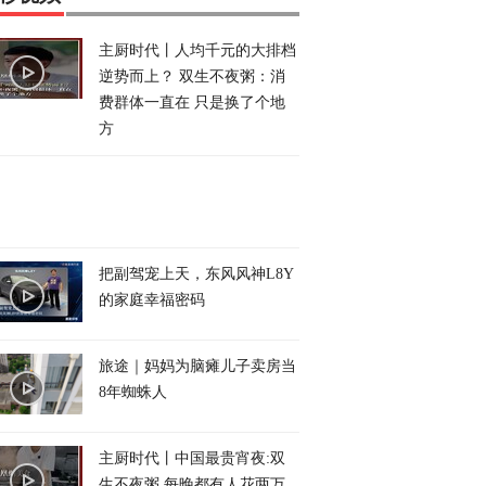
主厨时代丨人均千元的大排档
逆势而上？ 双生不夜粥：消
费群体一直在 只是换了个地
方
把副驾宠上天，东风风神L8Y
的家庭幸福密码
旅途｜妈妈为脑瘫儿子卖房当
8年蜘蛛人
主厨时代丨中国最贵宵夜:双
生不夜粥 每晚都有人花两万