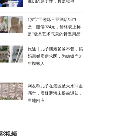
谁扔的原子弹，真是耻辱
1岁宝宝碰坏三亚酒店纸巾
盒，赔偿924元，价格表上称
是“极具艺术气息的骨瓷用品”
旅途｜儿子脑瘫爸爸不管，妈
妈离婚卖房求医，为赚钱当8
年蜘蛛人
网友称儿子在景区被大水冲走
溺亡，质疑泄洪未提前通知，
当地回应
彩视频