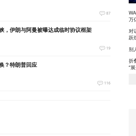
W
87
万
峡，伊朗与阿曼被曝达成临时协议框架
对
跃
19
别
折
换？特朗普回应
“
116