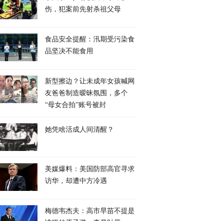
伤，犯案前先射杀祖父母
食品安全提醒：汛期受污染食
品坚决不能食用
新型擦边？让未成年女孩喊网
友爸爸制造暧昧氛围，多个
“母女合拍”账号被封
她凭啥活成人间清醒？
美媒爆料：美国防部高官寻求
访华，却遭中方冷遇
梅德韦杰夫：高市早苗不提是