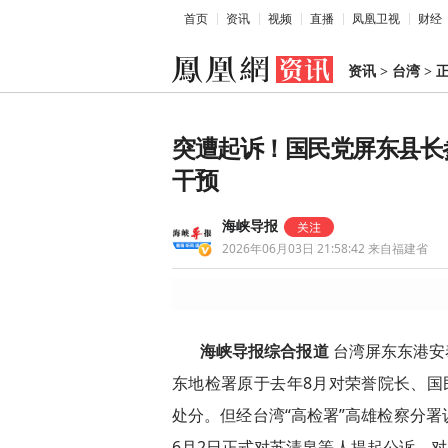
首页
资讯
视频
直播
凤凰卫视
财经
资讯
>
台湾
>
突遭起诉！国民党屏东县长
干预
海峡导报
2026年06月03日 21:58:42
来自福建省
海峡导报综合报道
台湾屏东东港安
东地检署原于去年8月对荣誉院长、国
处分。但经台湾“高检署”高雄检察分
6月2日正式对苏清泉等人提起公诉。对