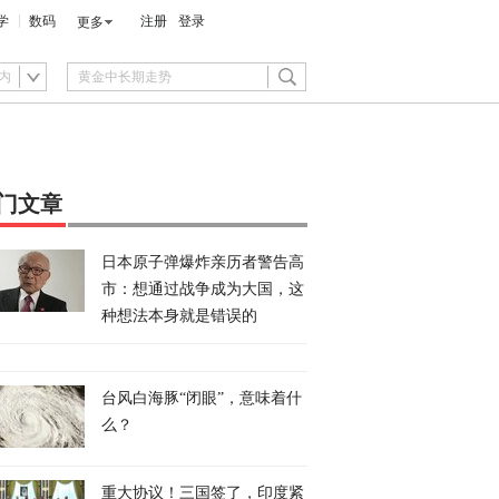
学
数码
注册
登录
更多
内
门文章
日本原子弹爆炸亲历者警告高
市：想通过战争成为大国，这
种想法本身就是错误的
台风白海豚“闭眼”，意味着什
么？
重大协议！三国签了，印度紧