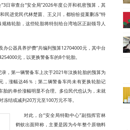
3日审查台“安全局”2026年度公开和机密预算，其
和民进党民代林楚茵、王义川，都纷纷提案删冻“特
殊规格轮胎，这些轮胎将特别给台湾地区正副领导人
及办公器具养护费”共编列预算12704000元，其中台
54000元，以更换警备车的8个轮胎。
记录，第一辆警备车上次于2021年汰换轮胎的预算为
65万元，涨幅达46％；第二辆警备车尚未有更换轮胎记
辆车胎的单价涨幅明显不合理。多位民代也认为，未就
冻结或减列20万元至100万元不等。
对此，台“安全局特勤中心”副指挥官林
鹤钦出面辩称，主要是因为今年整个原物料