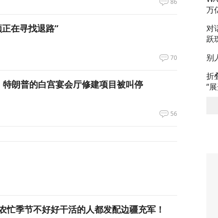
86
万
领正在寻找退路”
对
跃
别
70
折
，特朗普的白宫宴会厅修建项目被叫停
“
56
农忙季节不好好干活的人都发配边疆充军！