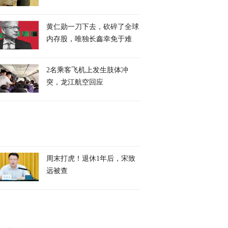
黄仁勋一刀下去，砍碎了全球
内存股，唯独长鑫幸免于难
2名乘客飞机上发生肢体冲
突，龙江航空回应
周末打虎！退休1年后，宋致
远被查