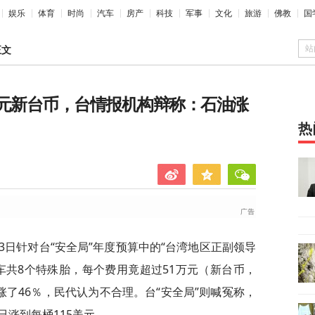
娱乐
体育
时尚
汽车
房产
科技
军事
文化
旅游
佛教
国
站
正文
万元新台币，台情报机构辩称：石油涨
热
3日针对台“安全局”年度预算中的“台湾地区正副领导
车共8个特殊胎，每个费用竟超过51万元（新台币，
涨了46％，民代认为不合理。台“安全局”则喊冤称，
涨到每桶115美元。