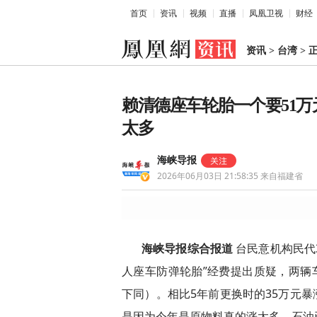
首页
资讯
视频
直播
凤凰卫视
财经
资讯
>
台湾
>
赖清德座车轮胎一个要51
太多
海峡导报
2026年06月03日 21:58:35
来自福建省
海峡导报综合报道
台民意机构民代
人座车防弹轮胎”经费提出质疑，两辆
下同）。相比5年前更换时的35万元暴
是因为今年是原物料真的涨太多，石油已