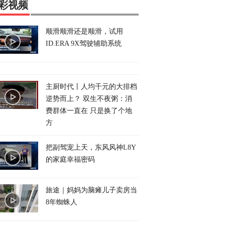
彩视频
顺滑顺滑还是顺滑，试用
ID.ERA 9X驾驶辅助系统
主厨时代丨人均千元的大排档
逆势而上？ 双生不夜粥：消
费群体一直在 只是换了个地
方
把副驾宠上天，东风风神L8Y
的家庭幸福密码
旅途｜妈妈为脑瘫儿子卖房当
8年蜘蛛人