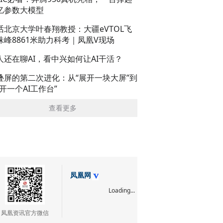
亿参数大模型
话北京大学叶春翔教授：大疆eVTOL飞
珠峰8861米助力科考｜凤凰V现场
人还在聊AI，看中兴如何让AI干活？
叠屏的第二次进化：从“展开一块大屏”到
展开一个AI工作台”
查看更多
凤凰网
Loading...
凤凰资讯官方微信