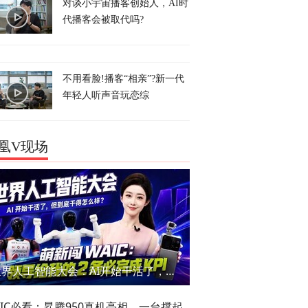
对谈小宇宙播客创始人，AI时
代播客会被取代吗?
不用看脸!播客“相亲”?新一代
年轻人听声音玩恋综
凰V现场
世界人工智能大会：AI开始干活了，但到底干的怎么样？萌新闯WAIC
AIC必看：昇腾950真机亮相，一台撑起