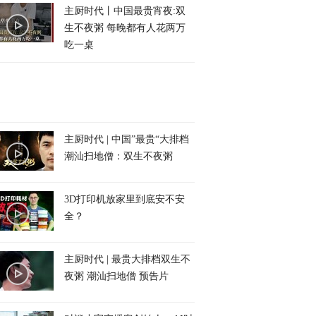
主厨时代丨中国最贵宵夜:双
生不夜粥 每晚都有人花两万
吃一桌
主厨时代 | 中国”最贵“大排档
潮汕扫地僧：双生不夜粥
3D打印机放家里到底安不安
全？
主厨时代 | 最贵大排档双生不
夜粥 潮汕扫地僧 预告片