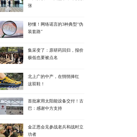
张
秒懂！网络谣言的3种典型“伪
装套路”
集采变了：原研药回归，报价
极低也要被点名
北上广的中产，在悄悄捧红
这双鞋！
首批家用太阳能设备交付！古
巴：感谢中方支持
金正恩会见参战老兵和战时立
功者