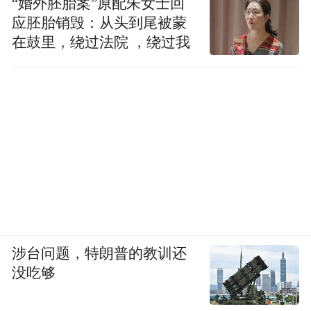
“婚外胚胎案”原配朱女士回
应胚胎销毁：从头到尾被蒙
在鼓里，绕过法院 ，绕过我
涉台问题，特朗普的教训还
没吃够