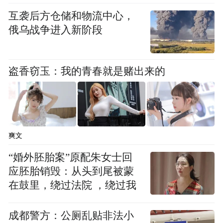
金不再是问题。
互袭后方仓储和物流中心，
俄乌战争进入新阶段
今年2月，天涯社区在“与君共创，重启天涯”
的创世成员招募公告中称，成都天涯客是天
涯社区平台重启、新天涯建设的核心力量，
盗香窃玉：我的青春就是赌出来的
已陆续为天涯社区数据的存续提供了上百万
资金。
成都天涯客的注册资本为3000万元，法定代
爽文
表人是刘国胜，2025年企业员工2人，是四川
“婚外胚胎案”原配朱女士回
乐智天下科技有限公司的全资子公司，股权
应胚胎销毁：从头到尾被蒙
穿透之后，一位叫作杨杰的自然人是成都天
在鼓里，绕过法院 ，绕过我
涯客的实际控制人。
成都警方：公厕乱贴非法小