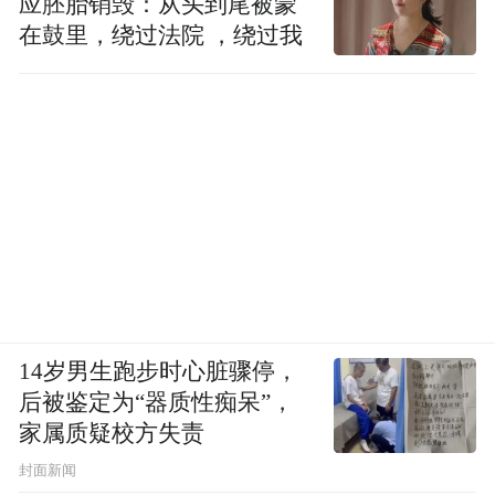
应胚胎销毁：从头到尾被蒙
在鼓里，绕过法院 ，绕过我
14岁男生跑步时心脏骤停，
后被鉴定为“器质性痴呆”，
家属质疑校方失责
封面新闻