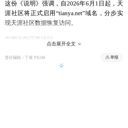
这份《说明》强调，自2026年6月1日起，天
涯社区将正式启用“tianya.net”域名，分步实
现天涯社区数据恢复访问。
实测未能正常访问
点击展开全文
6月1日至6月3日上午11点，经济观察报记者
举报
责任编辑：丁俊 PX240
实测天涯社区网站仍然无法成功访问。
记者点击进入《说明》页面下端的“我为天涯
加油，进入重启现场”，弹出一个登录界面，
点“立即注册”无法实现，弹出一个对话框，
称天涯社区历史数据与互动功能将分步恢
复，敬请期待，请点击“浏览进入”浏览部分