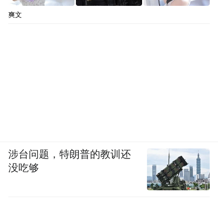
现在不少（前）员工起诉他，‘tianya.cn’的域
爽文
名就是因为员工集体诉讼而冻结。”
对此说法，刑明继续回应，“tianya.cn”的域名
确因债权人诉讼而冻结的，部分员工因为历
史遗留问题，也成为债权人，他们有权冻结
公司资产。“所以我们《说明》里面写的是因
为种种原因。”刑明解释说。
5月31日的《说明》提及“tianya.cn”部分内容
涉台问题，特朗普的教训还
原文为：“另外，由于种种原因，tianya.cn域
没吃够
名暂时无法使用。成都天涯客网络科技有限
公司、天涯好东西(海南)电子商务有限公司作
为天涯社区数据的受托运营方，仅以其持有