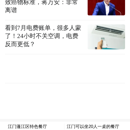
致癌物标准，蒋万安：非常
布业务重启计划。2026年6月1日，天涯社区
离谱
计划重启访问。
看到7月电费账单，很多人蒙
刑明为了重启天涯社区，想尽了所有的办
了！24小时不关空调，电费
反而更低？
法。
2024年5月，刑明在公众号“天涯神贴”以800
万元兜售顶级的“hainan.com”域名，希望通过
出售此域名获取资金重启天涯社区。
记者问刑明是否卖掉了这个域名，他摇摇头
说没有。
创始人刑明自述