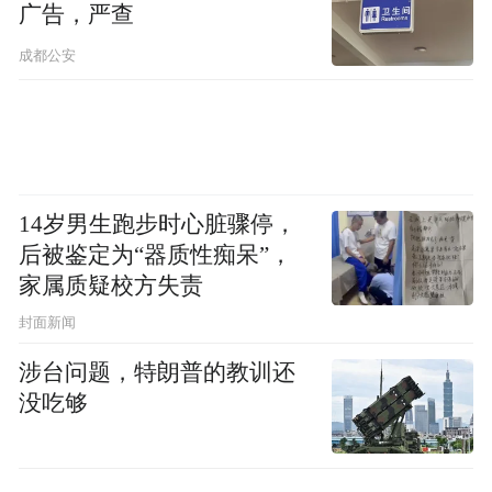
新天涯创世成员产品服务包还在全球发行了
广告，严查
9999份，对外每份售价1999元。新天涯联合
成都公安
工作组称，这个创世成员产品包含五大尊享
权益：1、天涯重启者数字徽章；2、天涯客
高级会员礼盒；3、天涯神贴付费专区10年免
费阅读权限；4、天涯元空间权益（包含数字
14岁男生跑步时心脏骤停，
钱包）；5、天涯客10年高级尊享会员折扣与
后被鉴定为“器质性痴呆”，
1999个天涯金豆。
家属质疑校方失责
封面新闻
经济观察报记者未能从新天涯联合工作组处
获知该产品卖出去多少份。
涉台问题，特朗普的教训还
没吃够
刑明对记者表示，2019年天涯股份资产被冻
结，自此企业资金流动性出现严重问题，这