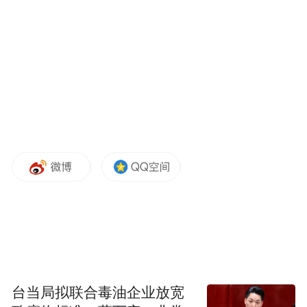
块，曾捧红宁财神、当年明月等网络红人。
2006年天涯社区得到联想、谷歌等共同投
资；2007年，谷歌中国开始向天涯提供流量
支持并合作开发“天涯问答”等产品；2010年6
月，天涯股份溢价190万美元回购谷歌的持
股。
2015年8月天涯社区挂牌新三板，市场估值达
10亿元 ；2022年累计被执行金额超1.39亿
元，创始人刑明被限制高消费；2023年4月因
资金困境暂停访问，同年发起直播筹款仅筹
集20.5万元。
台当局拟联合毒油企业放宽
2024年2月天涯社区被申请破产审查，次月宣