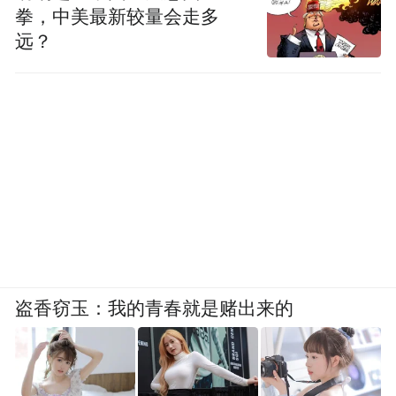
拳，中美最新较量会走多
两千万，海南电信才会开放服务器。
远？
对此说法，6月3日下午，创始人刑明回应，
新天涯联合工作组一共五个人，由他自己和
成都天涯客投资方人员组成，5月31日当天加
班到深夜，写完这份《说明》之后，几个人
放松一下打了掼蛋、吃了烧烤。
“（天涯社区）三番五次地搞复活，大家也疲
倦了，唯一的兴趣点也消耗殆尽。”前天涯员
盗香窃玉：我的青春就是赌出来的
工说，“当年新三板之前，股东层预留了10%
的股权给员工，被刑明私下卖给员工，进了
个人账户，股权也没释放，大概有几千万，