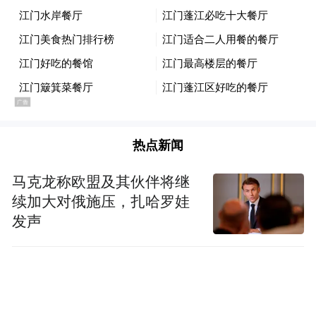
创始人刑明，出生于1968年10月，现年58
岁，籍贯海南文昌，1991年毕业于中山大学
中文系。
刑明目前担任天涯股份的董事长兼总裁，因
为债务纠纷，其于2025年11月被四川省成都
热点新闻
市中级人民法院列为被执行人。截至目前，
马克龙称欧盟及其伙伴将继
刑明仍然处于“限制高消费”的状态，天涯股
续加大对俄施压，扎哈罗娃
份的员工数2024年显示为7人。
发声
刑明向经济观察报记者介绍，天涯社区已经
成功引入战略投资者——成都天涯客网络科
技有限公司（下称“成都天涯客”），因此资