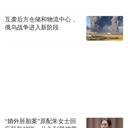
Notice: The content above (including the videos,
pictures and audios if any) is uploaded and posted
by the user of Dafeng Hao, which is a social media
互袭后方仓储和物流中心，
platform and merely provides information storage
俄乌战争进入新阶段
space services.”
“婚外胚胎案”原配朱女士回