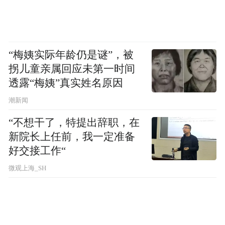
也是后续平台关停的核心诱因；受资金链断
裂影响，截至2023年4月，天涯累计拖欠海南
电信费用1600余万元，最终致使网站暂停服
“梅姨实际年龄仍是谜”，被
务，上述电信欠款事宜过往已有公开披露。
拐儿童亲属回应未第一时间
透露“梅姨”真实姓名原因
刑明说，天涯社区最宝贵的是数据，平台历
潮新闻
史数据迁移已通过仲裁拿到具备法律效力的
裁决文书，数据迁移落地需走完合规审批流
“不想干了，特提出辞职，在
程；数据是天涯核心资产，即便企业经营困
新院长上任前，我一定准备
好交接工作“
难，天涯社区也持续投入资金保全全部历史
微观上海_SH
数据完整。
前天涯员工爆料和创始人回应