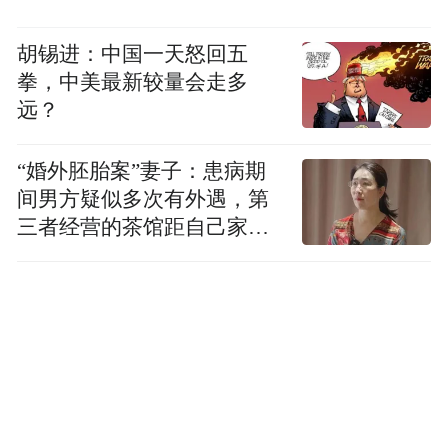
对于天涯社区重启这件事，有批评的声音。
胡锡进：中国一天怒回五
一位不愿具名的天涯社区前骨干员工，发来
拳，中美最新较量会走多
两张图片，称记者看到的《说明》，是5月31
远？
日深夜，他们四个人在掼蛋（一种棋牌游
戏）时候赶出来的稿子。该天涯社区前骨干
“婚外胚胎案”妻子：患病期
间男方疑似多次有外遇，第
员工此前曾负责天涯社区某大区业务。
三者经营的茶馆距自己家步
行仅15分钟