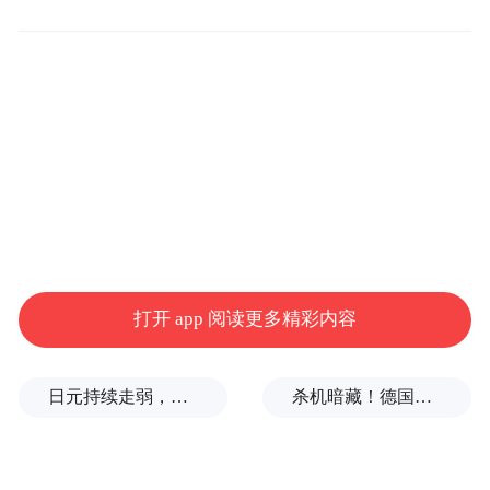
精彩内容。
记者又点击“浏览进入”，接下来是漫长的等
待，仍无法进入。
6月2日，记者致电天涯社区创始人刑明，刑
明告诉记者，请用户多多等待，这几天的访
问量实在太大。
天涯社区成立于1999年3月1日，由邢明创
打开 app 阅读更多精彩内容
立，归属天涯社区网络科技股份有限公司
（下称“天涯股份”），总部位于海南海口。
日元持续走弱，给我们什么样的机会？
杀机暗藏！德国机场发现携爆炸物无人机，或涉及外国势力
天涯社区定位为“全球华人内容创作和知识分
享社交平台”，拥有天涯杂谈、莲蓬鬼话等版