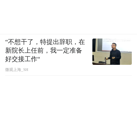
计募资目标约2000万元。经济观察记者向刑
明询问销售情况，他的回答是销售还算顺
利，但具体销售数据不方便对外披露。
“不想干了，特提出辞职，在
无论如何，创始于1999年的天涯社区，以大
新院长上任前，我一定准备
众互动的方式，汇聚了一代网民的无数精华
好交接工作“
神帖，是一代网民的精神交流平台和文字乐
微观上海_SH
园，已经成为一代网民的记忆。
如今，天涯社区，艰难重启，能否成功，需
要时间来证明。
“特别声明：以上作品内容(包括在内的视频、图片或音
频)为凤凰网旗下自媒体平台“大风号”用户上传并发
布，本平台仅提供信息存储空间服务。