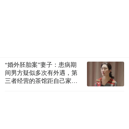
的tianya.net域名支持天涯社区数据逐步恢复
访问。但天涯社区网络平台品牌及历史数据
等核心资产所有权并未发生任何变更，仍归
天涯社区公司所有。”
“（天涯社区重启）很多人跑来问我，希望我
能够帮其找回注册名和密码，但实际上根本
“婚外胚胎案”妻子：患病期
无法找回，我都觉得丢人，觉得天涯（社
间男方疑似多次有外遇，第
区）还是悄无声息地死了好。”上述天涯社区
三者经营的茶馆距自己家步
前骨干员工评论称。
行仅15分钟
2026年2月，新天涯联合工作组以“与君共
创，重启天涯”为由，公开销售9999份新天涯
创世成员产品服务包，每份售价1999元，共