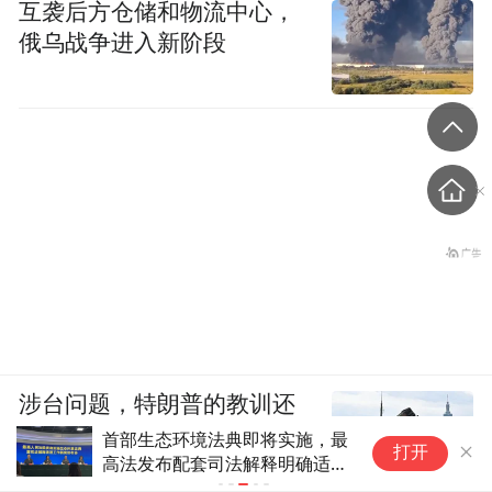
互袭后方仓储和物流中心，
俄乌战争进入新阶段
涉台问题，特朗普的教训还
没吃够
首部生态环境法典即将实施，最
K
打开
高法发布配套司法解释明确适用
2
规则