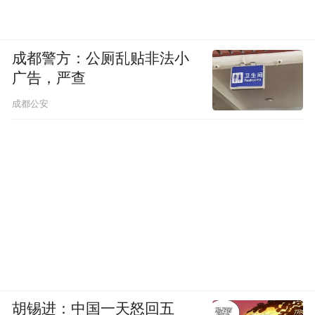
成都警方：公厕乱贴非法小
广告，严查
受访者供图
成都公安
上述天涯社区前骨干员工透露，所谓“新天涯
联合工作组”仅四五人：一名兼职技术、老板
刑明、一名运营及一名内容编辑。5月31日公
告发布后，团队便去吃烧烤了。
此外，上述天涯社区前骨干员工表示，团队
本无意发布公告，当时正在打掼蛋，但被媒
体“架”上热搜，只得硬着头皮发了这份公
胡锡进：中国一天怒回五
告。他们这群人想干还是想干，但是得凑齐