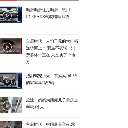
顺滑顺滑还是顺滑，试用
ID.ERA 9X驾驶辅助系统
主厨时代丨人均千元的大排档
逆势而上？ 双生不夜粥：消
费群体一直在 只是换了个地
方
把副驾宠上天，东风风神L8Y
的家庭幸福密码
旅途｜妈妈为脑瘫儿子卖房当
8年蜘蛛人
主厨时代丨中国最贵宵夜:双