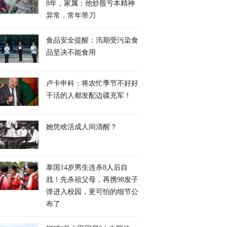
8年，家属：他炒股亏本精神
异常，常年带刀
食品安全提醒：汛期受污染食
品坚决不能食用
卢卡申科：将农忙季节不好好
干活的人都发配边疆充军！
她凭啥活成人间清醒？
泰国14岁男生连杀8人后自
戕！先杀祖父母，再携98发子
弹进入校园，更可怕的细节公
布了