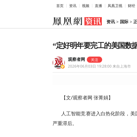
首页
资讯
视频
直播
凤凰卫视
财经
资讯
>
国际
>
“定好明年要完工的美国数据
观察者网
2026年06月03日 19:28:00
来自上海市
【文/观察者网 张菁娟】
人工智能竞赛进入白热化阶段，美
严重滞后。