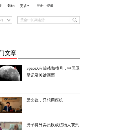
学
数码
注册
登录
更多
内
门文章
SpaceX火箭残骸撞月，中国卫
星记录关键画面
梁文锋，只想用座机
男子将外卖员砍成植物人获刑