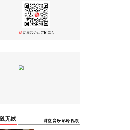
凰无线
讲堂
音乐
彩铃
视频