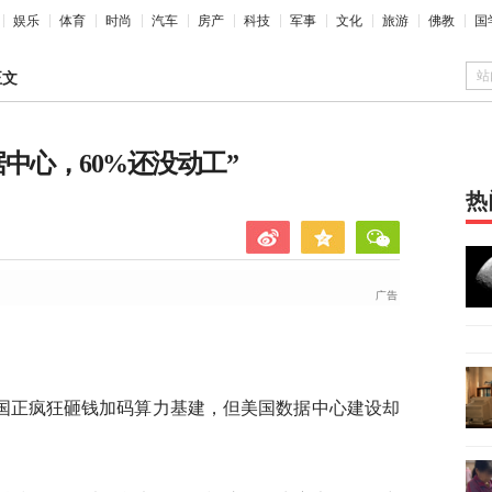
娱乐
体育
时尚
汽车
房产
科技
军事
文化
旅游
佛教
国
站
正文
中心，60%还没动工”
热
国正疯狂砸钱加码算力基建，但美国数据中心建设却