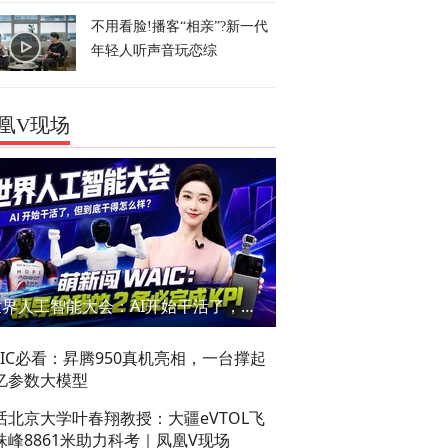
不用看脸!播客“相亲”?新一代
年轻人听声音玩恋综
凰V现场
世界人工智能大会：AI开始干活了，但到底干的怎么样？萌新闯WAIC
AIC必看：昇腾950真机亮相，一台撑起
亿参数大模型
话北京大学叶春翔教授：大疆eVTOL飞
珠峰8861米助力科考｜凤凰V现场