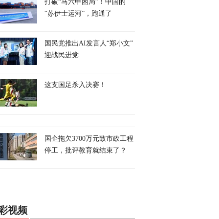
打破“马六甲困局”！中国的
“苏伊士运河”，跑通了
国民党推出AI发言人“郑小文”
迎战民进党
这支国足杀入决赛！
国企拖欠3700万元致市政工程
停工，批评教育就结束了？
彩视频