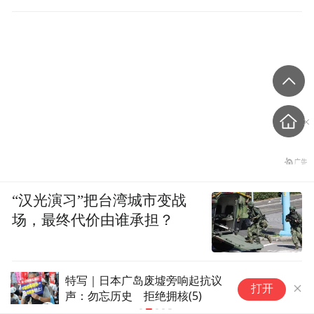
“汉光演习”把台湾城市变战
场，最终代价由谁承担？
特写｜日本广岛废墟旁响起抗议
特
打开
声：勿忘历史 拒绝拥核(5)
声