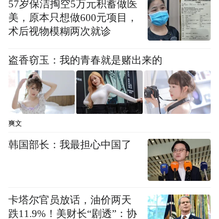
57岁保洁掏空5万元积蓄做医
交给了美国中央司令部，但后者拒绝发表评
美，原本只想做600元项目，
论。
术后视物模糊两次就诊
米切尔航空航天研究所（Mitchell Institute for
盗香窃玉：我的青春就是赌出来的
Aerospace Studies）所长、退役空军将领大卫
·德普图拉（David Deptula）表示：“这真是一
个极其罕见的巧合。”德普图拉曾在1990至
1991年的海湾战争期间，担任“沙漠风暴行
爽文
动”空中战役的主要攻击计划制定者。
韩国部长：我最担心中国了
德普图拉在接受CBS电话采访时表示，自越
南战争以来，他已想不起还有哪名飞行员在
同一场军事行动中，接连遭遇两次独立的被
卡塔尔官员放话，油价两天
击落事件。“这就像被闪电击中两次一样。”
跌11.9%！美财长“剧透”：协