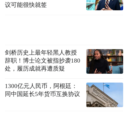
议可能很快就签
德普图拉形容道。
“特别声明：以上作品内容(包括在内的视频、图片或音
频)为凤凰网旗下自媒体平台“大风号”用户上传并发
布，本平台仅提供信息存储空间服务。
Notice: The content above (including the videos,
pictures and audios if any) is uploaded and posted
剑桥历史上最年轻黑人教授
by the user of Dafeng Hao, which is a social media
辞职！博士论文被指抄袭180
platform and merely provides information storage
space services.”
处，履历成就再遭质疑
1300亿元人民币，阿根廷：
同中国延长5年货币互换协议