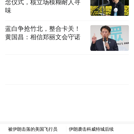
念仪式，核立场模糊耐人寻
味
蓝白争抢竹北，整合卡关！
黄国昌：相信郑丽文会守诺
今年4月初，被伊朗击落的美军F-15战机残骸。 美
国“战区”网站