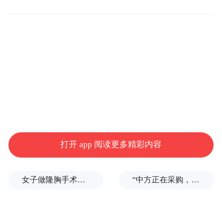
打开 app 阅读更多精彩内容
女子做隆胸手术全麻后被告知暂停，记者采访时又发现其他违规问题
“中方正在采购，令人鼓舞！”
今年3月初，网传视频显示，一架疑似美国F-15战
机在科威特上空坠毁，飞行员跳伞逃生。 社交媒体