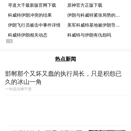
今年4月，美军参谋长联席会议主席凯恩在这
两人获救后，于白宫举行的一场简报会上表
示：“无论是飞行员还是武器系统军官，在与
部队失去联系期间所展现出的勇气，以及他
们躲避敌方搜捕时表现出的能力，无论如何
热点新闻
赞誉都不为过。”
邯郸那个又坏又蠢的执行局长，只是积怨已
“他们的坚毅精神和顽强的战斗意志，直接源
久的冰山一角
于他们对我方救援部队的绝对信任、他们所
一句话法律干货
受的专业训练，以及他们誓要生存并归来的
坚定信念。”凯恩当时说道。
据报道，对于媒体的相关问询，五角大楼转