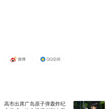
在今年年初中东战争爆发的最初几天里，这
名飞行员是6名成功弹射逃生的机组人员之
一。当时，三架F-15E“攻击鹰”战斗机在科威
特上空遭科威特防空系统误击，具体实施击
落的是一架科威特战斗机。
令人意外的是，仅仅数周后，这名飞行员再
次被迫弹射逃生，因为其驾驶的F-15E战机于
4月3日被伊朗导弹击落。
CBS此前曾报道称，这名身受重伤的飞行员
在数小时后获救，而另一名机组人员则在隐
蔽躲藏了近两天后才获救。
高市出席广岛原子弹轰炸纪