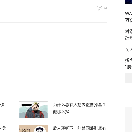
34
W
万
长看上你了”，背后有大问题
对
跃
658
别
电、运费暴涨……百年一遇大旱席卷欧洲重创
折
“
60
谈最新细节曝光
的快
为什么总有人想去盗曹操墓？
24
他那么抠
人关
后人褒贬不一的曾国藩到底有