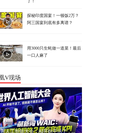
了！
探秘印度国宴！一顿饭2万？
阿三国宴到底有多离谱？
用3000只生蚝做一道菜！最后
一口人麻了
凰V现场
世界人工智能大会：AI开始干活了，但到底干的怎么样？萌新闯WAIC