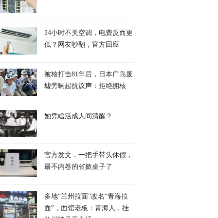
24小时不关空调，电费反而更
低？网友吵翻，官方回应
被核打击81年后，日本广岛废
墟旁响起抗议声：拒绝拥核
她凭啥活成人间清醒？
官方发文，一把手带头休假，
最不内卷的省掀桌子了
多地“兰州拉面”改名“青海拉
面”，面馆老板：青海人，挂