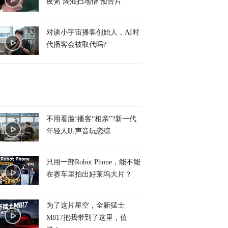
夜粥 潮汕扫地僧 预告片
对谈小宇宙播客创始人，AI时
代播客会被取代吗?
不用看脸!播客“相亲”?新一代
年轻人听声音玩恋综
只用一部Robot Phone，能不能
在赛车里拍出好莱坞大片？
为了这片星空，全新猛士
M817把我带到了这里，值