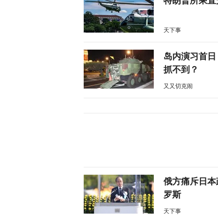
特朗普所乘直
天下事
岛内演习首日
抓不到？
又又切克闹
俄方痛斥日本
罗斯
天下事