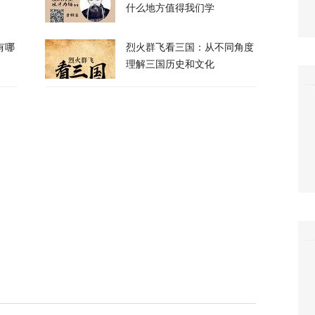
什么地方值得我们学
有哪
烈火群飞看三国：从不同角度
呛到辣眼睛！昆明黄磷泄漏燃烧，迷雾里的24小时
理解三国历史和文化
64
车制造被“卡脖子”？美军又一致命软肋曝光
2
霍尔木兹海峡的控制权，伊朗获得最大让步
154
都没拦住，泽连斯基指责盟友间接导致重大伤