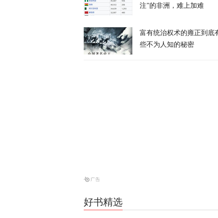
注”的非洲，难上加难
富有统治权术的雍正到底
风暴眼 | 
些不为人知的秘密
风暴眼
战斗机和装甲
天下事
消息人士：对
天下事
好书精选
昨晚一枚导弹