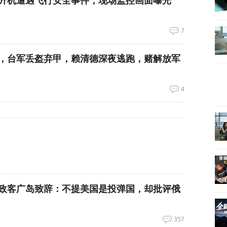
升机遭遇飞行安全事件，现场监控画面曝光
7
，台军丢盔弃甲，赖清德深夜逃跑，赌解放军
4
政客广岛致辞：不提美国是投弹国，却批评俄
357