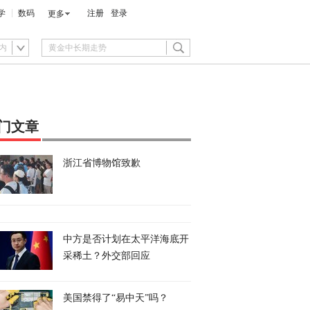
学
数码
注册
登录
更多
内
门文章
浙江省博物馆致歉
中方是否计划在太平洋海底开
采稀土？外交部回应
美国禁得了“易中天”吗？