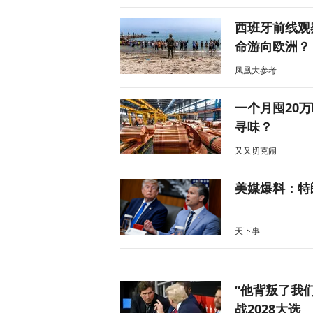
西班牙前线观
命游向欧洲？
凤凰大参考
一个月囤20
寻味？
又又切克闹
美媒爆料：特
天下事
“他背叛了我
战2028大选