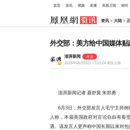
首页
资讯
视频
直播
凤凰卫视
财经
资讯
>
大陆
>
外交部：美方给中国媒体贴
澎湃新闻
2026年06月03日 15:25:24
来自上海
澎湃新闻记者 聂舒翼 朱郑勇
6月3日，外交部发言人毛宁主持
人称，本届美国政府对言论自由有着
遇。该发言人更声称中国长期以来对包