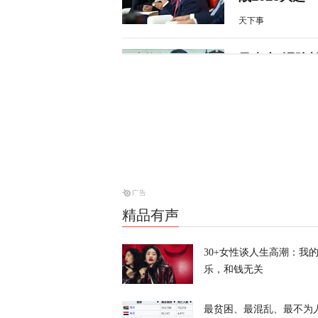
天下事
风声丨“冯院
风声
炸河床、停核
经济
天下事
精品有声
伊朗与阿曼会
30+女性谈人生高潮：我
天下事
乐，和钱无关
最贫困、最混乱、最不为