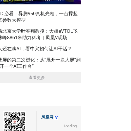
AIC必看：昇腾950真机亮相，一台撑起
亿参数大模型
话北京大学叶春翔教授：大疆eVTOL飞
珠峰8861米助力科考｜凤凰V现场
人还在聊AI，看中兴如何让AI干活？
叠屏的第二次进化：从“展开一块大屏”到
展开一个AI工作台”
查看更多
凤凰网
Loading...