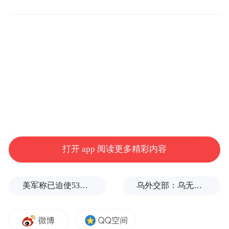
日本气象厅预测，周三下午，台风蔷薇将接
近关东地区的南部海域；周四凌晨，将进一
步向关东地区的近海方向移动。气象厅呼吁
民众，台风过后仍需警惕山体滑波等灾害，
并呼吁民众查阅官方网站，及时确认灾害信
息。
打开 app 阅读更多精彩内容
气象厅表示，日本首都东京等关东地区，截
至周三傍晚仍可能出现警报级强降雨；东京
美军称已迫使53艘商船改变航线
乌外交部：乌无意向保加利亚方向发射任何装备
都内多条河流，已发布4级洪水危险警报。