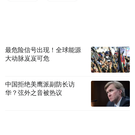
凤凰卫视梁佳、大泽大介 日本东京报道
最危险信号出现！全球能源
大动脉岌岌可危
中国拒绝美鹰派副防长访
华？弦外之音被热议