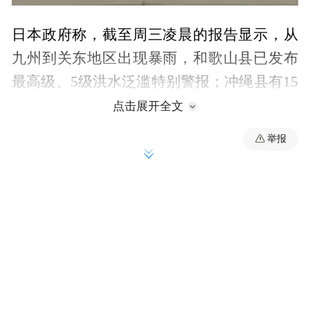
日本政府称，截至周三凌晨的报告显示，从
九州到关东地区出现暴雨，和歌山县已发布
最高级、5级洪水泛滥特别警报；冲绳县有15
人轻伤，6栋建筑物受损；目前共有约6万户
点击展开全文
家庭停电，部分高速公路封闭，有铁路、航
举报
空及轮船停运；并收到道路积水、山体滑坡
等报告。