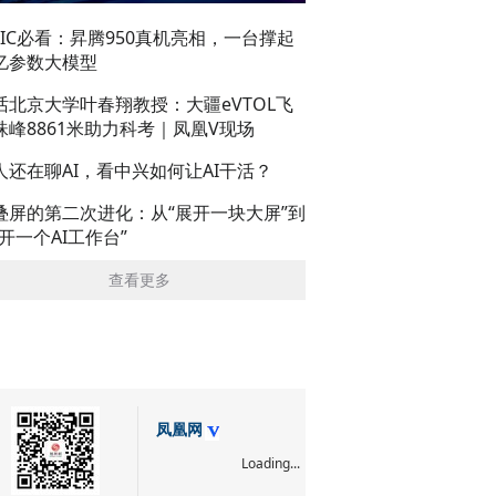
AIC必看：昇腾950真机亮相，一台撑起
亿参数大模型
话北京大学叶春翔教授：大疆eVTOL飞
珠峰8861米助力科考｜凤凰V现场
人还在聊AI，看中兴如何让AI干活？
叠屏的第二次进化：从“展开一块大屏”到
展开一个AI工作台”
查看更多
凤凰网
Loading...