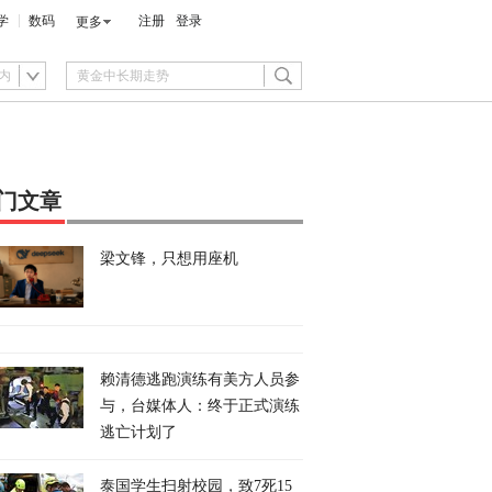
学
数码
注册
登录
更多
内
门文章
梁文锋，只想用座机
赖清德逃跑演练有美方人员参
与，台媒体人：终于正式演练
逃亡计划了
泰国学生扫射校园，致7死15