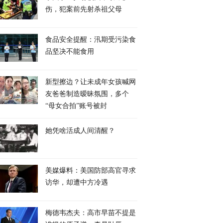
伤，犯案前先射杀祖父母
食品安全提醒：汛期受污染食
品坚决不能食用
新型擦边？让未成年女孩喊网
友爸爸制造暧昧氛围，多个
“母女合拍”账号被封
她凭啥活成人间清醒？
美媒爆料：美国防部高官寻求
访华，却遭中方冷遇
梅德韦杰夫：高市早苗不提是