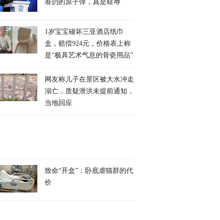
谁扔的原子弹，真是耻辱
1岁宝宝碰坏三亚酒店纸巾
盒，赔偿924元，价格表上称
是“极具艺术气息的骨瓷用品”
网友称儿子在景区被大水冲走
溺亡，质疑泄洪未提前通知，
当地回应
致命“开盒”：卧底虐猫群的代
价