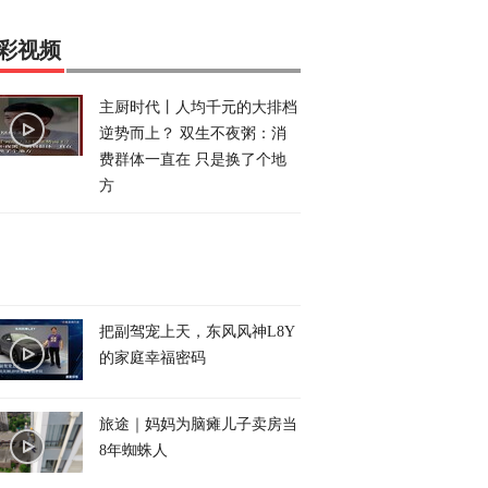
彩视频
主厨时代丨人均千元的大排档
逆势而上？ 双生不夜粥：消
费群体一直在 只是换了个地
方
把副驾宠上天，东风风神L8Y
的家庭幸福密码
旅途｜妈妈为脑瘫儿子卖房当
8年蜘蛛人