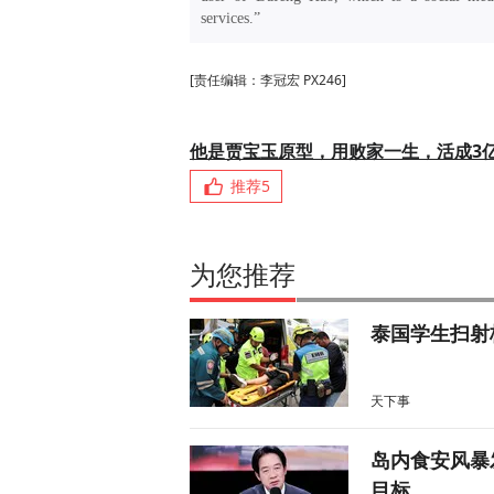
services.”
[责任编辑：李冠宏 PX246]
他是贾宝玉原型，用败家一生，活成3
推荐
5
为您推荐
泰国学生扫射
天下事
岛内食安风暴
目标