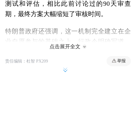
测试和评估，相比此前讨论过的90天审查
期，最终方案大幅缩短了审核时间。
特朗普政府还强调，这一机制完全建立在企
业自愿参与的基础之上。行政令明确写道，
点击展开全文
“本节中的任何内容均不得被解释为建立针对
举报
新AI模型（包括先进模型）开发、发布和分
责任编辑：杜智 PX209
发的强制许可、预审批或政府授权制度”。不
过，此前有报道称，白宫考虑过制定强制性
审查规定，但最终未被纳入行政令内容。