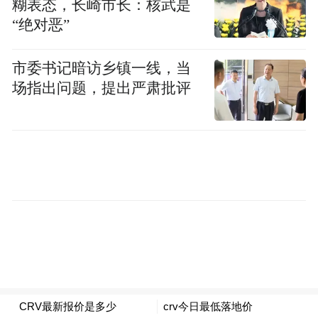
糊表态，长崎市长：核武是
部长赫格塞思等人在白宫举行会议。会上，
“绝对恶”
特朗普要求缩短AI模型审查期限。萨克斯通
过电话参与会议，对这一折中方案表示支
市委书记暗访乡镇一线，当
持。
场指出问题，提出严肃批评
白宫在声明中称，“先进的AI能力使我们的国
家更加强大，但同时也带来了新的国家安全
考量，需要行政部门、各机构及相关部门协
调一致地采取行动”。根据行政令，美国政府
将与部分“可信合作伙伴”建立合作机制，使
其能够提前接触前沿模型，从而加强关键基
础设施的网络安全防护。
《南华早报》指出，这项新行政令标志着特