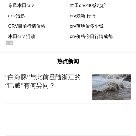
朗普政府AI政策的重要转变。重返白宫后，
特朗普立即撤销了前总统拜登的一项要求企
业自愿向政府提交安全测试结果的AI监管行
政令。自那以来，特朗普一直避免推出新的
AI监管措施，整体采取较为审慎的“放手”策
略。
热点新闻
然而，AI公司Anthropic开发的模型Mythos据
“白海豚”与此前登陆浙江的
称引发了特朗普政府高层的安全担忧，并成
“巴威”有何异同？
为推动此次行政令出台的重要因素。该模型
具备识别并利用政府机构、医院、银行和关
键基础设施系统中的安全漏洞的能力。
虽然Mythos尚未向公众开放，但此前已向包