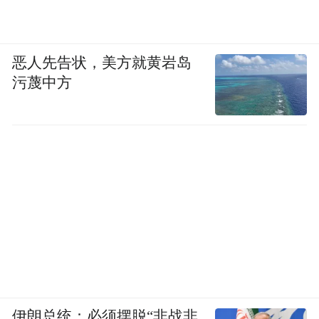
恶人先告状，美方就黄岩岛
污蔑中方
伊朗总统：必须摆脱“非战非