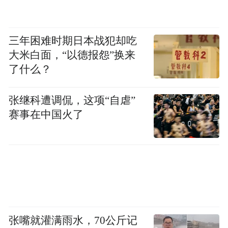
融体系造成巨大冲击，甚至引发系统性风
险，并敦促金融机构尽快将这些模型纳入网
三年困难时期日本战犯却吃
络安全体系。
大米白面，“以德报怨”换来
了什么？
萨克斯则认为，新行政令“具有改变游戏规则
的意义，因为它允许AI实验室遵守这一自愿
张继科遭调侃，这项“自虐”
框架，而无需因此推迟新模型发布”。
赛事在中国火了
许多AI企业也表示支持白宫采取的政策方
向。微软总裁兼副董事长布拉德·史密斯2日
表示，公司欢迎特朗普政府的这一努力。
不过，批评人士认为，该行政令远未达到有
张嘴就灌满雨水，70公斤记
效监管高风险AI系统所需的强制监管标准，