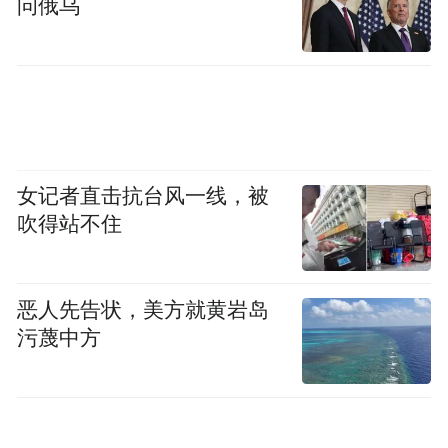
问俄乌
另一方则希望尽可能拆除AI部署过程中的所
有障碍。
事实上，AI对经济和国家安全的影响不仅困
扰着特朗普政府，也曾是拜登政府面临的难
题，并导致美国国会内部长期存在分歧，至
女记者直击抗台风一线，被
今仍未通过专门的AI立法。
吹得站不住
包括美国国家网络总监肖恩·凯恩克罗斯在内
恶人先告状，美方就黄岩岛
的国家安全和网络安全官员，一直主张对AI
污蔑中方
实施一定限制，以应对其潜在风险。
贝森特也一直是内部推动加强监管的重要人
物。他多次警告称，新一代AI模型可能对金