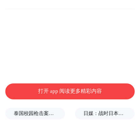
白宫网站
这一行政令被曝是白宫内部和硅谷科技界多
番争论后的折中结果。
英国路透社此前爆料称，该行政令原计划于5
月底签署，白宫当时甚至已邀请多名科技行
打开 app 阅读更多精彩内容
业高管赴华盛顿参加签署仪式，但就在原定
签署时间前几个小时，特朗普突然变卦，以
担忧影响美国对华竞争优势为由，推迟了仪
泰国校园枪击案致9死，枪手父亲道歉
日媒：战时日本多所大学进行输血人体实验，向患者注射动物血
式。