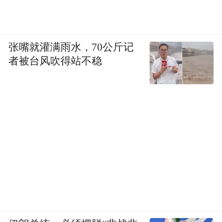
张嘴就灌满雨水，70公斤记
者被台风吹得站不稳