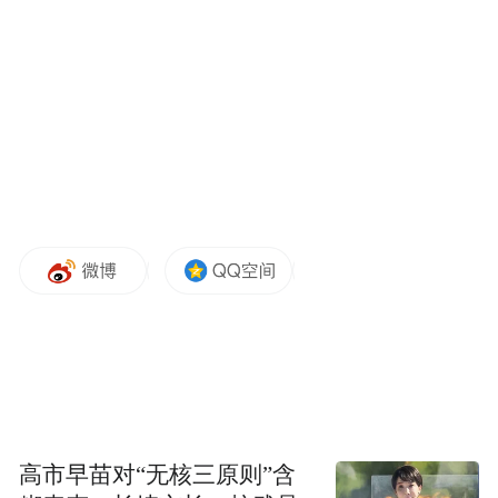
他当时在白宫说，“我认为这会妨碍（美国保
持领先地位），你知道，我们领先于中国，
我们领先所有人，我不想做任何会妨碍这种
领先的事”。
《华盛顿邮报》等多家美国媒体随后称，特
朗普是在与白宫前加密货币和AI事务主管戴
维·萨克斯，以及马斯克、Meta首席执行官马
克·扎克伯格等科技大佬通话后，改变了主意
的。不过，马斯克和Meta后来否认曾在特朗
普作出延期决定前与其沟通。
《华尔街日报》6月2日称，知情人士透露，
特朗普1日晚间与美国财政部长贝森特、国防
高市早苗对“无核三原则”含