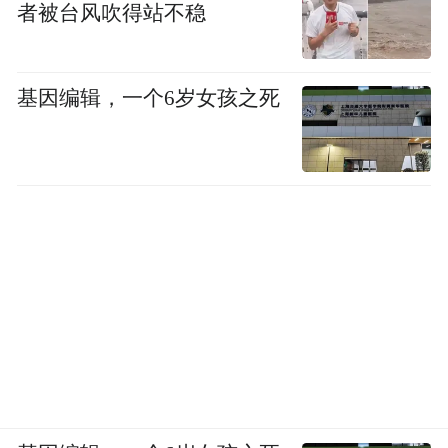
者被台风吹得站不稳
同时也赋予政府较大的自由裁量权，使其无
需严格执行相关规定。
基因编辑，一个6岁女孩之死
弗吉尼亚州民主党众议员唐·拜尔批评说，这
是一项“令人失望”的政策，它反映了特朗普
政府在AI发展问题上的整体模式——营造一
个类似“蛮荒西部”式的监管环境。
“特别声明：以上作品内容(包括在内的视频、图片或音
频)为凤凰网旗下自媒体平台“大风号”用户上传并发
布，本平台仅提供信息存储空间服务。
Notice: The content above (including the videos,
pictures and audios if any) is uploaded and posted
by the user of Dafeng Hao, which is a social media
platform and merely provides information storage
space services.”