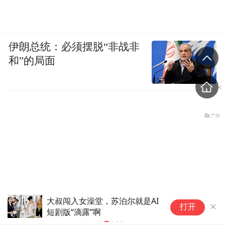
伊朗总统：必须摆脱“非战非
和”的局面
大叔闯入女澡堂，苏泊尔就是AI
A
打开
短剧版“滴露”啊
给
盗香窃玉：我的青春就是赌出来的