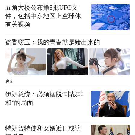
括思科公司、摩根大通集团、英伟达公司在
五角大楼公布第5批UFO文
件，包括中东地区上空球体
内的美国企业开放测试。
有关视频
而就在行政令签署当天，Anthropic宣布进一
盗香窃玉：我的青春就是赌出来的
步扩大Mythos的使用范围。该公司表示，获
得访问权限的企业和机构数量将从今年4月首
批约50家增加至全球约150家，覆盖15个以上
国家和地区，涵盖医疗、能源、电力和供水
爽文
等此前未被纳入的行业。
伊朗总统：必须摆脱“非战非
和”的局面
《华尔街日报》分析指出，此次低调签署的
行政令，标志着特朗普政府AI政策的最新调
整，也凸显出他在白宫内部不同派别之间寻
特朗普特使和女婿近日或访
求平衡所面临的挑战：一方主张加强监管，