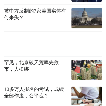
出所民辅警火速赶赴现场时，暴雨骤然倾
被中方反制的7家美国实体有
泻，一名男子撑着雨伞，守护在老人身边。
何来头？
“我是旁边物业的，老人家说不清楚家里人电
话。”这名男子介绍，直到民警将老人扶上警
车，他才撑着伞离开。
“老师傅，先上车避雨，我们送您回家。” 民
辅警小心翼翼搀扶熊爹爹坐上警车，耐心唠
罕见，北京破天荒率先救
市，大松绑
家常核实个人信息，顺利联系上老人家属。
10多万人报名的考试，成绩
全部作废，公平么？