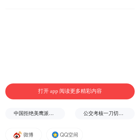
极目新闻记者在视频中看到，这4名女士叮嘱
再三方才各自离开。
打开 app 阅读更多精彩内容
中国拒绝美鹰派副防长访华？弦外之音被热议
公交考核一刀切司机不敢开空调：别把压力转嫁一线员工
第二次摔倒，一男一女再次将老人扶起
不料前行数十米，老人再次重心不稳仰面跌