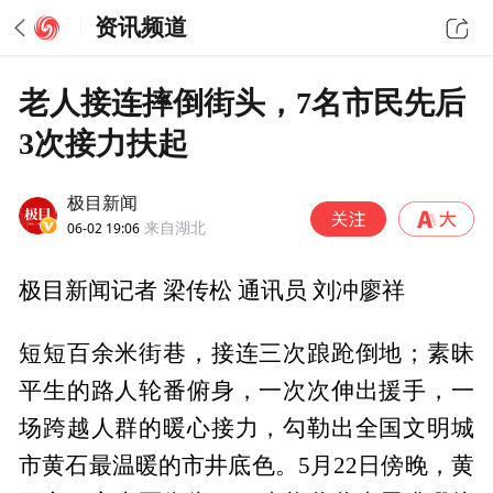
资讯频道
老人接连摔倒街头，7名市民先后
3次接力扶起
极目新闻
06-02 19:06
来自湖北
极目新闻记者 梁传松 通讯员 刘冲廖祥
短短百余米街巷，接连三次踉跄倒地；素昧
平生的路人轮番俯身，一次次伸出援手，一
场跨越人群的暖心接力，勾勒出全国文明城
市黄石最温暖的市井底色。5月22日傍晚，黄