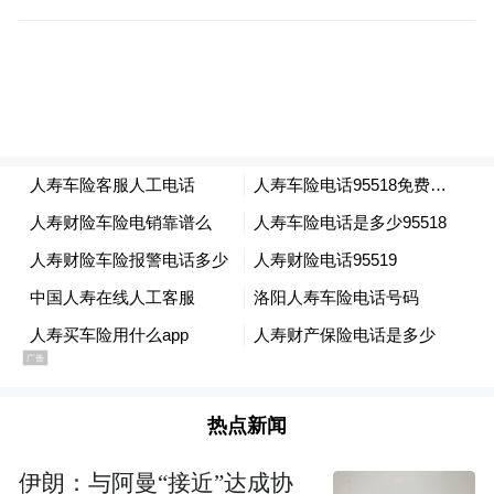
戴头盔女子将老人扶到路边休息
没走出多远，老人第三次重重摔倒在花坛
旁。这时，天空下起了雨。一名戴着头盔的
男子立即上前，一旁的朋友用手机记录下他
扶老人的一幕。
“不能走了，坐下休息！”这名男子小心翼翼
扶起老人后，便让朋友报警求助，并将老人
扶在花坛边落座。接连三次摔倒，先后有7名
热点新闻
互不相识的市民分段伸出援手，全程无人冷
眼旁观。因老人年事偏高，说不清家属联系
伊朗：与阿曼“接近”达成协