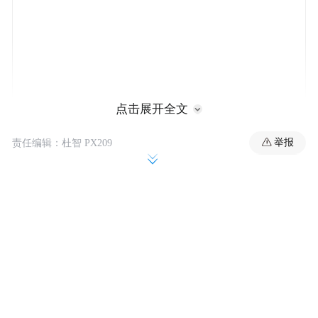
点击展开全文
举报
责任编辑：杜智 PX209
当日17时许，家住西塞山区的熊爹爹独自拄
拐外出，因年事已高、腿脚乏力，刚走上城
区马路时身体失衡重重摔倒，瘫坐在路面难
以起身。眼见老人动弹不得，途经的4位女市
民没有片刻迟疑，快步围拢上前，小心托住
老人腰背、稳稳搀扶老人起身。站稳后的熊
爹爹连连道谢，稍作休整后执意继续前行。