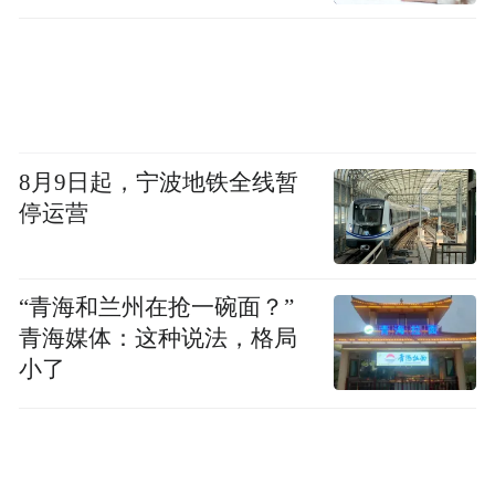
8月9日起，宁波地铁全线暂
停运营
民警赶到时，一名自称是物业公司的男子守护一
旁为老人撑伞
“青海和兰州在抢一碗面？”
抵达老人居所附近时，受路况限制警车无法
青海媒体：这种说法，格局
直达楼栋门口，滂沱大雨依旧没有停歇。匆
小了
匆赶来的家属看见老人安然无恙，连连向民
辅警与一众好心人致谢。民警一手撑伞遮
雨，一手稳稳搀扶老人，配合家属踏雨步