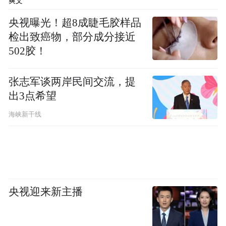
爽文
央视曝光！超8成睫毛胶样品
检出致癌物，部分成分接近
502胶！
张志军谈两岸民间交流，提
出3点希望
海峡新干线
第三次摔倒，一戴头盔男子上前扶起老人
央视迎来新主播
接警后，黄石市公安局西塞山区分局澄月派