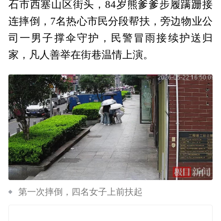
石市西塞山区街头，84岁熊爹爹步履蹒跚接
连摔倒，7名热心市民分段帮扶，旁边物业公
司一男子撑伞守护，民警冒雨接续护送归
家，凡人善举在街巷温情上演。
第一次摔倒，四名女子上前扶起