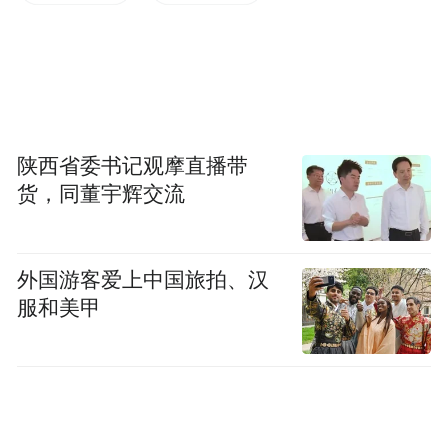
倒，记者在监控视频中看到，一男一女两名
中年人上前，快步蹲身将老人搀扶起来。其
中一名戴着头盔的女子，贴心把老人安置在
临街墙边歇息，并叮嘱让老人通知家人。但
是，熊爹爹却十分倔强，短暂休整过后，仍
陕西省委书记观摩直播带
货，同董宇辉交流
坚持赶路。
外国游客爱上中国旅拍、汉
服和美甲