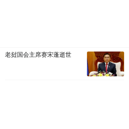
行，平安将熊爹爹送至家中。临别前，民警
细致叮嘱家属，高龄老人尽量减少独自外
出，建议随身佩戴家属联络卡，便于突发意
外时快速联络家人。
一次跌倒、三轮险情、八双援手、警民接续
老挝国会主席赛宋蓬逝世
守护。在连续获评全国文明城市的黄石，从
街头普通路人到执勤民辅警，“遇事搭把手、
危难伸援手”早已成为市民自觉选择，“钥匙
姑娘”常年照料独居老人、热心市民街头救危
等暖心故事常年在东楚大地接续上演，细碎
善意汇聚成整座城市温润向善的文明暖流。
一场百米救助，看似寻常小事，却是城市文
明最鲜活的具象表达。（图片为视频截图）