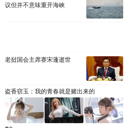
方式，热心群众当即拨打110报警求助。
议但并不意味重开海峡
老挝国会主席赛宋蓬逝世
盗香窃玉：我的青春就是赌出来的