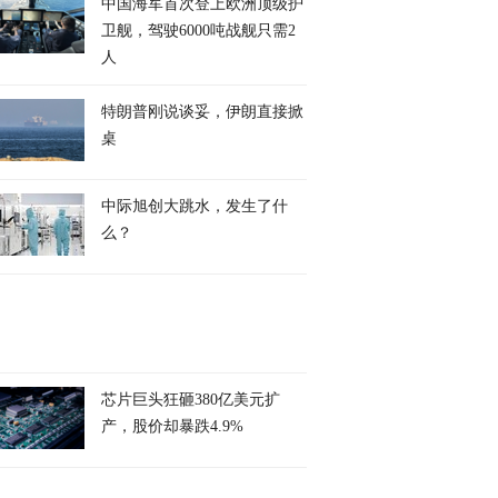
中国海军首次登上欧洲顶级护
卫舰，驾驶6000吨战舰只需2
人
特朗普刚说谈妥，伊朗直接掀
桌
中际旭创大跳水，发生了什
么？
芯片巨头狂砸380亿美元扩
产，股价却暴跌4.9%