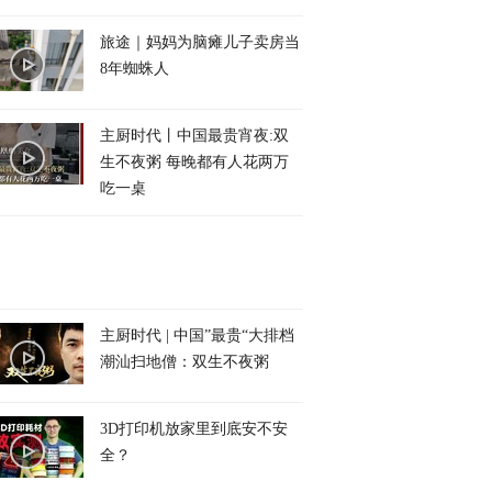
旅途｜妈妈为脑瘫儿子卖房当
8年蜘蛛人
主厨时代丨中国最贵宵夜:双
生不夜粥 每晚都有人花两万
吃一桌
主厨时代 | 中国”最贵“大排档
潮汕扫地僧：双生不夜粥
3D打印机放家里到底安不安
全？