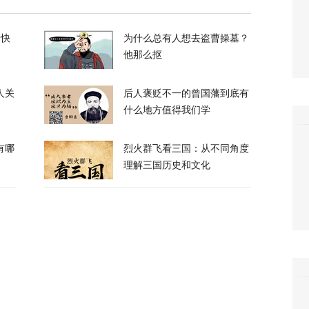
，台军丢盔弃甲，赖清德深夜逃跑，赌解放军
的快
为什么总有人想去盗曹操墓？
12
他那么抠
人关
后人褒贬不一的曾国藩到底有
什么地方值得我们学
有哪
烈火群飞看三国：从不同角度
政客广岛致辞：不提美国是投弹国，却批评俄
理解三国历史和文化
374
察：一条社交媒体视频，为何让上万年轻人赌
40