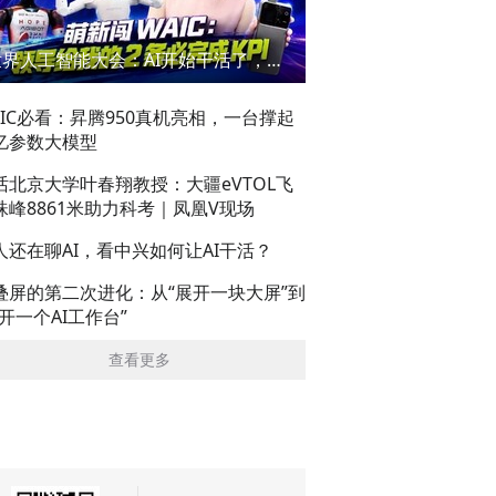
世界人工智能大会：AI开始干活了，但到底干的怎么样？萌新闯WAIC
AIC必看：昇腾950真机亮相，一台撑起
亿参数大模型
话北京大学叶春翔教授：大疆eVTOL飞
珠峰8861米助力科考｜凤凰V现场
人还在聊AI，看中兴如何让AI干活？
叠屏的第二次进化：从“展开一块大屏”到
展开一个AI工作台”
查看更多