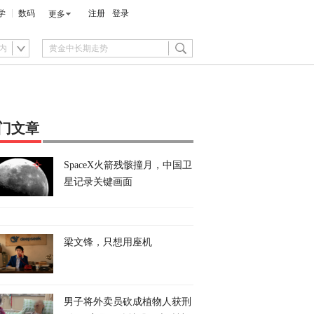
学
数码
注册
登录
更多
内
门文章
SpaceX火箭残骸撞月，中国卫
星记录关键画面
梁文锋，只想用座机
男子将外卖员砍成植物人获刑