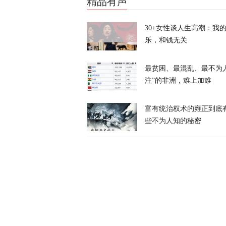
精品有声
岛内演习首日
抓不到？
30+女性谈人生高潮：我
又又切克闹
乐，和钱无关
最贫困、最混乱、最不为
注”的非洲，难上加难
富有统治权术的雍正到底
俄方痛斥日本
些不为人知的秘密
罗斯
天下事
西班牙前线观
命游向欧洲？
凤凰大参考