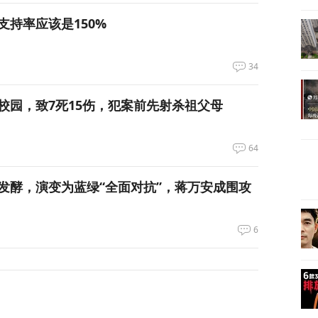
支持率应该是150%
34
校园，致7死15伤，犯案前先射杀祖父母
64
发酵，演变为蓝绿“全面对抗”，蒋万安成围攻
6