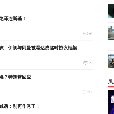
绝泽连斯基！
93
峡，伊朗与阿曼被曝达成临时协议框架
20
换？特朗普回应
凤
118
喊话：别再作秀了！