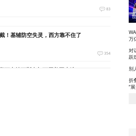
83
W
拦截！基辅防空失灵，西方靠不住了
万
对
354
跃
别
私下支持万斯参加下届美国大选
折
“
3
升机遭遇飞行安全事件，现场监控画面曝光
12