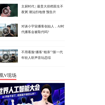
主厨时代 | 最贵大排档双生不
夜粥 潮汕扫地僧 预告片
对谈小宇宙播客创始人，AI时
代播客会被取代吗?
不用看脸!播客“相亲”?新一代
年轻人听声音玩恋综
凰V现场