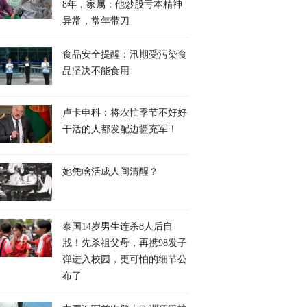
8年，家属：他炒股亏本精神
异常，常年带刀
食品安全提醒：汛期受污染食
品坚决不能食用
卢卡申科：将农忙季节不好好
干活的人都发配边疆充军！
她凭啥活成人间清醒？
泰国14岁男生连杀8人后自
戕！先杀祖父母，再携98发子
弹进入校园，更可怕的细节公
布了