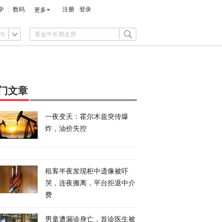
学
数码
注册
登录
更多
内
门文章
一夜变天：霍尔木兹突传爆
炸，油价失控
租客半夜发现柜中遗像被吓
哭，连夜搬离，平台拒退中介
费
男童遭漏诊身亡，首诊医生被