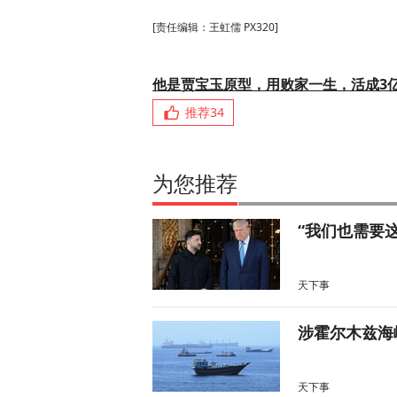
[责任编辑：王虹儒 PX320]
他是贾宝玉原型，用败家一生，活成3
推荐
34
为您推荐
“我们也需要
天下事
涉霍尔木兹海
天下事