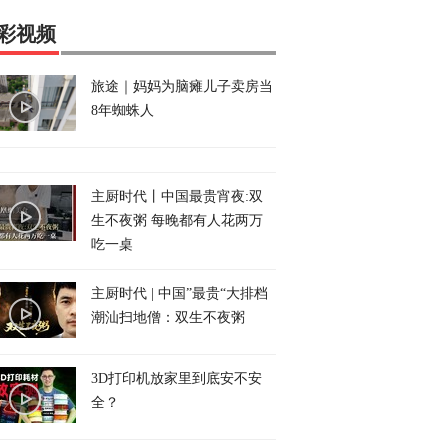
彩视频
旅途｜妈妈为脑瘫儿子卖房当
8年蜘蛛人
主厨时代丨中国最贵宵夜:双
生不夜粥 每晚都有人花两万
吃一桌
主厨时代 | 中国”最贵“大排档
潮汕扫地僧：双生不夜粥
3D打印机放家里到底安不安
全？