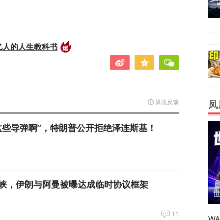
亿人的人生教科书
算法反馈
凤
这些导弹啊”，特朗普公开拒绝泽连斯基！
峡，伊朗与阿曼被曝达成临时协议框架
11
W