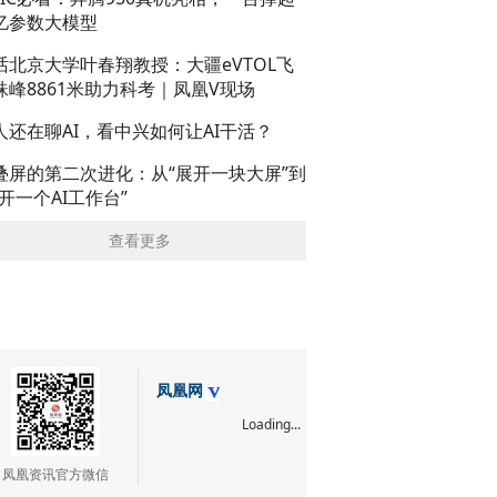
亿参数大模型
话北京大学叶春翔教授：大疆eVTOL飞
珠峰8861米助力科考｜凤凰V现场
人还在聊AI，看中兴如何让AI干活？
叠屏的第二次进化：从“展开一块大屏”到
展开一个AI工作台”
查看更多
凤凰网
Loading...
凤凰资讯官方微信