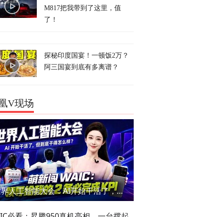
M817把我带到了这里，值
了！
探秘印度国宴！一顿饭2万？
阿三国宴到底有多离谱？
凰V现场
世界人工智能大会：AI开始干活了，但到底干的怎么样？萌新闯WAIC
AIC必看：昇腾950真机亮相，一台撑起