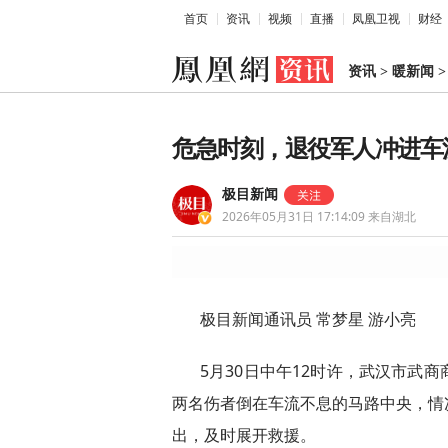
首页
资讯
视频
直播
凤凰卫视
财经
资讯
>
暖新闻
危急时刻，退役军人冲进车
极目新闻
2026年05月31日 17:14:09
来自湖北
极目新闻通讯员 常梦星 游小亮
5月30日中午12时许，武汉市武
两名伤者倒在车流不息的马路中央，情
出，及时展开救援。