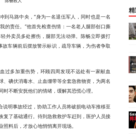
陈畅救人
精
冲到马路中央，“身为一名退伍军人，同时也是一名
我的责任。”他首先检查伤情：一名老人腿部创口撕
年轻外卖员多处擦伤，腿部无法动弹。陈畅立即拨打
在事故车辆前后摆放警示标识，疏导车辆，为伤者争取
失血过多加重伤势，环顾四周发现不远处有一家献血
球、碘伏消毒水、止血绷带等全套急救物资，为两名
同时不断安抚他们的情绪，缓解其恐慌心理。
合说明事故经过，协助工作人员将破损电动车推移至
恢复了基础通行。待到急救救护车赶到，医护人员接
业照料后，才放心地悄悄离开现场。