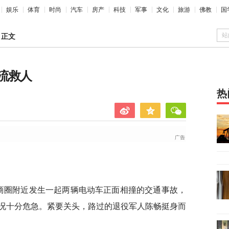
娱乐
体育
时尚
汽车
房产
科技
军事
文化
旅游
佛教
国
站
>
正文
流救人
热
商商圈附近发生一起两辆电动车正面相撞的交通事故，
况十分危急。紧要关头，路过的退役军人陈畅挺身而