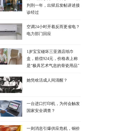
判刑一年，出狱后发帖讲述接
诊经过
空调24小时开着反而更省电？
电力部门回应
1岁宝宝碰坏三亚酒店纸巾
盒，赔偿924元，价格表上称
是“极具艺术气息的骨瓷用品”
她凭啥活成人间清醒？
一台进口打印机，为何会触发
国家安全调查？
一则消息引爆供应危机，铜价