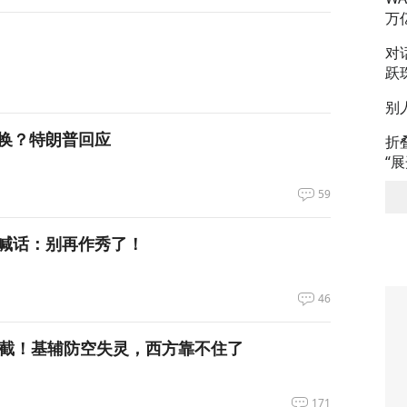
万
对
跃
别
换？特朗普回应
折
“
59
喊话：别再作秀了！
46
拦截！基辅防空失灵，西方靠不住了
171