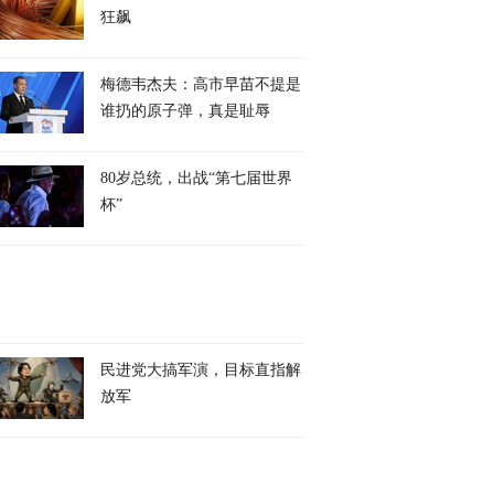
狂飙
梅德韦杰夫：高市早苗不提是
谁扔的原子弹，真是耻辱
80岁总统，出战“第七届世界
杯”
民进党大搞军演，目标直指解
放军