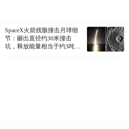
元等共同文化语言，日本年轻人也不一定愿
意为高市路线付出战争风险和增税成本。历
史上日本战后的快速发展，在一定程度上也
SpaceX火箭残骸撞击月球细
是得益于和平宪法政策，使得更多资源倾斜
节：砸出直径约30米撞击
再军事化，势必意
于经济发展和民众福祉。
坑，释放能量相当于约3吨
味着军费大幅增加，财政支持向军队倾斜，
TNT炸药
相应的社会福利支出也会削减，税负也可能
加重。
因此，应该让日本年轻人意识到，台海或东
海冲突会让日本青年承担战争风险，远程打
击能力会让日本不只是“保护自身”，而是可
能成为战争参与者和发动者。日本一旦突破
和平宪法，普通年轻人未必得到安全，反而