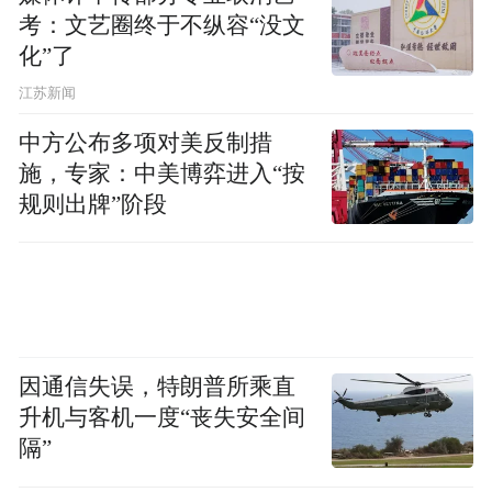
互动，让人始料未及。要知道，李在明早年
考：文艺圈终于不纵容“没文
化”了
以反日形象示人，但在近期和高市早苗的会
晤中，李在明将日韩关系定义为“共同应对快
江苏新闻
速变化的国际环境的战略合作伙伴”，并称
中方公布多项对美反制措
“我们一致认为，在近期中东局势引发的供应
施，专家：中美博弈进入“按
规则出牌”阶段
链和能源市场动荡之中，比以往任何时候都
更需要两国之间的紧密合作”。高市早苗甚至
邀请李在明下次赴日时“两人一起泡温泉”。
这也意味着，原本反日情绪高涨，对日本修
宪再军事化高度警惕反对的韩国，在现实驱
因通信失误，特朗普所乘直
升机与客机一度“丧失安全间
动下也有和日本交好的可能。
隔”
高市早苗政府同时还对其他亚太国家展开外