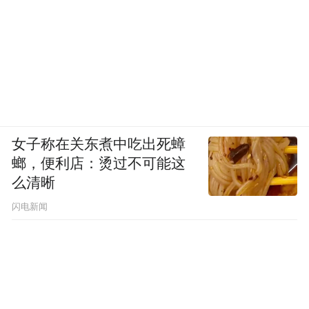
响，建立往来，避免他们倒向高市早苗的怀
抱。毕竟只要不达三分之二的参议院通过门
槛，修宪就始终只能是高市早苗的春梦。
比如，日本公明党虽然过去长期与自民党联
合，但有和平主义的背景，对修宪强军更谨
女子称在关东煮中吃出死蟑
慎，而立宪民主党是反高市右转的主力之
螂，便利店：烫过不可能这
一。立宪民主党与公明党共同组建了中间派
么清晰
新党中道改革联合，目标就是对抗高市政府
闪电新闻
右倾。这是可以团结往来的对象。
已有的反修宪反战团体，更是可以争取联合
的力量，可以通过学术、媒体、民间交流、
和平纪念活动、青年访学等方式加强联系。