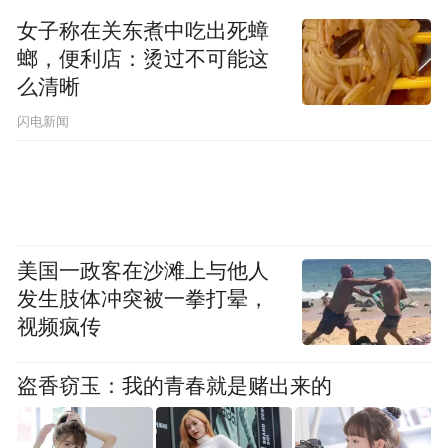
前的民调支持率，若真进行全民公投，超过
女子称在关东煮中吃出死蟑
半数支持修宪也不是不可能的。
螂，便利店：烫过不可能这
么清晰
在法律操作层面，高市早苗修宪最大的阻碍
闪电新闻
来自参议院。日本参议院总数为248席，自民
党及其执政盟友席位为120席，尚未过半，离
三分之二还差得很远。但不排除高市早苗拉
拢其他在野党，博取更多的执政盟友，将修
美国一政客在沙滩上与他人
宪幻梦一步步推向现实。
发生肢体冲突被一拳打晕，
视频疯传
同时，在外交层面，高市早苗虽然仍旧否认
二战侵略伤害，却密集流窜于多个亚太邻
盗香窃玉：我的青春就是赌出来的
国，用现实经济合作援助来淡化对日本修宪
的警惕反对。