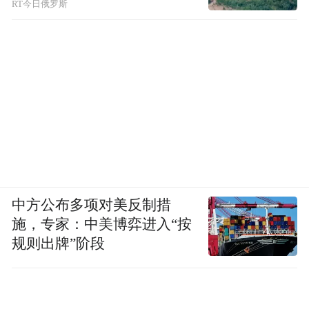
除了道德谴责和经济制裁外，我们也要看到
RT今日俄罗斯
日本社会内部存在的不同声音，从大规模反
战抗议中就能看出，日本仍旧存在为数不少
客观理性、爱好和平的人。因此，不能一刀
切地把全体日本人妖魔化、敌对化。这种简
单粗暴的思想，反而可能会加重中日两国民
间的敌对，而这正中高市早苗的下怀：渲染
中国威胁，就是其推动再军事化的手段之
一。
中方公布多项对美反制措
施，专家：中美博弈进入“按
同时也要看到，日本政界也不是铁板一块，
规则出牌”阶段
高市早苗领导的自民党虽然在众议院有压倒
性优势，但在参议院仍然有很多反对党和中
立党。中国可以做的，是对这些党派施加影