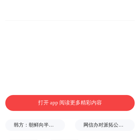
年龄性别分析，发现人数最多的是30多岁人
群，20多岁人群比例超过20%，且总人数
日本年轻人开始
60%为女性。这也意味着，
成为反战抗议的主力；同时，大量女性也加
入政治抗议人群中。
他们挥舞着荧光棒，将
之称为“光剑”，打出“No War”的标语，愤怒
地喊出“不要战争要和平”口号。
打开 app 阅读更多精彩内容
韩方：朝鲜向半岛以东海域发射短程弹道导弹
网信办对派拓公司在华销售产品启动网络安全审查
高市早苗对修宪再军事化进行了哪些布局？