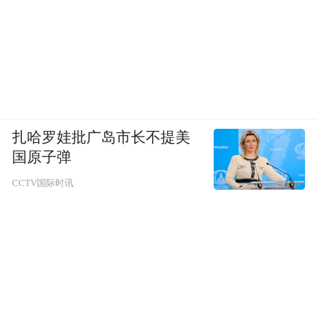
民主是否会沦为多数人的暴
的民主悖论：
政？多数人就一定是理性正确的吗？少数人
的利益诉求是否就可以被轻易牺牲？
一个历史的前车之鉴是，1930年代的德国纳
粹党，也是通过合法选举手段上台的，其核
扎哈罗娃批广岛市长不提美
心诉求也是利用多数德国人民族主义心理，
国原子弹
将德国“再军事化”，之后让德国走上了战争
CCTV国际时讯
的不归路。
因此，我们看到越来越多日本人尤其是日本
年轻人走上街头，进行反战抗议。他们也感
受到了当下的危机，开始更积极主动地发出
声音。