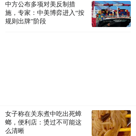
中方公布多项对美反制措
主编｜萧轶
施，专家：中美博弈进入“按
规则出牌”阶段
“特别声明：以上作品内容(包括在内的视频、图片或音
频)为凤凰网旗下自媒体平台“大风号”用户上传并发
布，本平台仅提供信息存储空间服务。
Notice: The content above (including the videos,
pictures and audios if any) is uploaded and posted
by the user of Dafeng Hao, which is a social media
platform and merely provides information storage
space services.”
女子称在关东煮中吃出死蟑
螂，便利店：烫过不可能这
么清晰