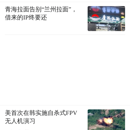
反观日本，军国主义余毒并未消除，极右翼
青海拉面告别“兰州拉面”，
势力仍旧猖獗。他们做不到正视侵略历史，
借来的IP终要还
执迷参拜供奉甲级战犯的靖国神社，否认大
屠杀、慰安妇，篡改历史教科书。这些都和
德国形成了鲜明对比。一个对侵略战争并未
真正反思道歉的国家，再度军事化后，谁也
不敢相信会驶向怎样的发展轨道。
美首次在韩实施自杀式FPV
面对日本“再军事化”，中国可以怎么做？
无人机演习