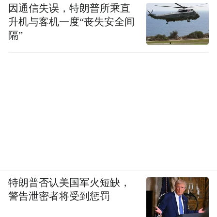
因通信失误，特朗普所乘直
可能被卷入他国冲突。再军事化，并不是日
升机与客机一度“丧失安全间
本民族主义的狂欢，反而可能将日本年轻人
隔”
拖进战争深渊。
概括下来，防止日本再军事化，不是简单切
断中日往来，而是将日本的右翼政府党派组
织与日本反对/中立党派、反战力量、青年和
越是在高市早苗推动修宪
平群体区分开来。
再军事化的时候，越应该增进与日本反对/中
立党派、民间和平组织、青年学生、广岛长
崎反核团体、护宪团体的交流，让反战声音
特朗普否认美国军火短缺，
在日本内部获得更多社会基础。
警告泄密者将受到惩罚