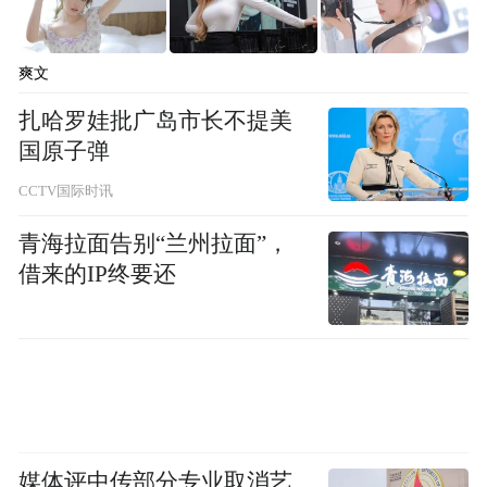
爽文
扎哈罗娃批广岛市长不提美
国原子弹
CCTV国际时讯
青海拉面告别“兰州拉面”，
借来的IP终要还
最值得注意的是，针对曾经长期遭受日本殖
民压迫、对日本军国主义高度反感的韩国，
高市早苗也在上任后频频和韩国总统李在明
媒体评中传部分专业取消艺