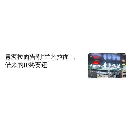
美的中国年轻人也不少。今年韩国总统李在
明访华期间，特意去了日本殖民时期流亡至
上海的大韩民国临时政府旧址，并纪念了在
“一·二八淞沪抗战”后炸死多名日军高官的尹
奉吉烈士。中韩两国对日本都有历史血海深
仇，这笔账是无法一笔勾销的。
青海拉面告别“兰州拉面”，
借来的IP终要还
中国可以继续强化和韩国的友好交流和经济
文化合作，比如适度扩大韩娱明星来华办演
唱会等活动，让韩国各界意识到，中韩之间
不仅曾经在反日侵略时是盟友，在当下现实
层面也可以是互助伙伴。得益于AI产业快速
发展，韩国三星和海力士半导体企业在近期
实现了爆发增长，两国也可以在AI领域进一