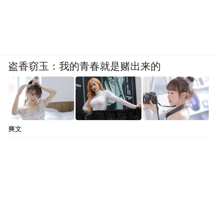
高市早苗的再军事化叙事，核心聚焦在“保护
日本”，但高市早苗害怕的叙事是，再军事化
是把日本重新拖向战争国家。日本国内反战
组织、护宪团体、左翼/自由派媒体、大学知
盗香窃玉：我的青春就是赌出来的
识界、广岛长崎和平团体，都可以成为限制
高市早苗的中坚力量。
同时，也可以游说日本企业和旅游业。高市
爽文
早苗的再军事化，会对他们的经济收益造成
负面影响，他们会因此而对日本政府施压。
应注意到的是，如今日本年轻人的反战倾向
更为明显，中日年轻人之间本来就存在二次