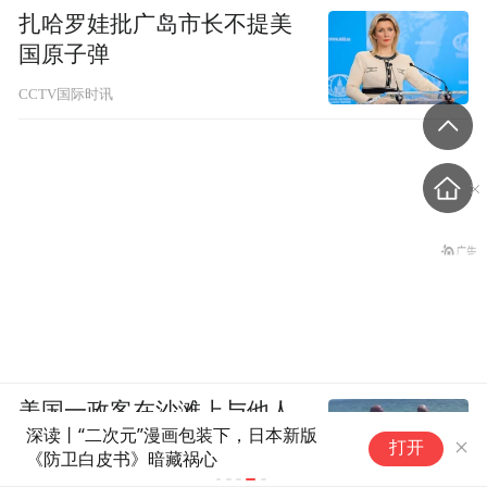
扎哈罗娃批广岛市长不提美
国原子弹
CCTV国际时讯
美国一政客在沙滩上与他人
日
发生肢体冲突被一拳打晕，
打开
国
视频疯传
坚