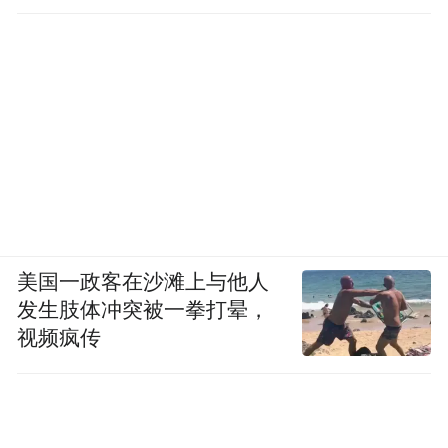
面，又在国际竭力博取周边国家的好感，以
降低邻国对其修宪“再军事化”野心的警惕。
因此要意识到，我们面对的高市早苗，是一
个有野心也有能力的对手，需要深入研究，
制定对策，而不是仅仅对其进行道德谴责或
者简单将其丑化。同时，也需要对日本国内
政治形势进行分析，看到日本各界存在的高
度分化，将之转化为遏制高市早苗修宪的内
美国一政客在沙滩上与他人
发生肢体冲突被一拳打晕，
部阻力。
视频疯传
但我们也要看到，即便高市早苗获得了众议
院压倒性优势，获得了过半数民众支持，仍
然有不少反对者。这也回到了一个老生常谈