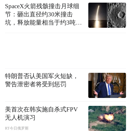
SpaceX火箭残骸撞击月球细
交攻势，她访问了越南、澳大利亚这些曾在
节：砸出直径约30米撞击
二战中被日本侵略伤害过的国家，她承诺提
坑，释放能量相当于约3吨
供100亿美元，帮助东南亚国家应对因美伊战
TNT炸药
争飙升的油价。在越南，她表示，“日本将在
构建以自由、开放、多元、包容以及法治为
基础的国际秩序方面，发挥比以往更加积极
主动的作用”。她用这种伪装话术和经济支
特朗普否认美国军火短缺，
持，试图换取其他亚太国家对其再军事化的
警告泄密者将受到惩罚
默许。
这一系列行为，表明高市早苗比预估中危
美首次在韩实施自杀式FPV
一方面，她在国内竭力维持
险、可怕得多。
无人机演习
高支持率，试图通过法律手段修宪；一方
RT今日俄罗斯