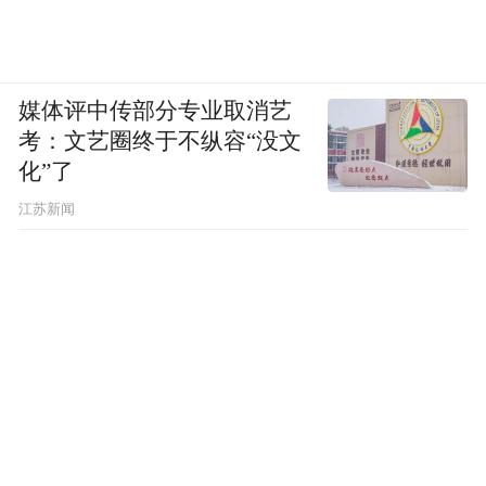
一些日本修宪支持者质疑，为什么同样是二
战战败国，德国可以拥有军队，而日本不可
媒体评中传部分专业取消艺
以。在俄乌战争期间，近几年德国进行了大
考：文艺圈终于不纵容“没文
规模扩军，这也刺激了他们的民族主义神
化”了
经。
江苏新闻
但必须要厘清的是，德国之所以能合法拥有
军队，在于他们进行了彻底的去纳粹化和去
军国主义化，并对历史罪行进行了认真的道
歉、忏悔和反思。最为著名的，是1970年西
德总理维利·勃兰特，在波兰华沙犹太隔离区
起义纪念碑前的下跪忏悔。