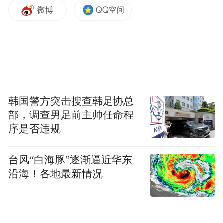
这波抗议浪潮始于今年2月份。高市早苗当选
日本首相后，提前于2月举行大选，并率自民
党获得众议院多数席位。这个素来以鹰派强
硬形象否定日本侵略罪行、推动日本修宪“再
军事化”著称的右翼政客，在当时就引发数千
人的抗议。4月份，高市早苗政府宣布更改法
韩国警方突击搜查韩足协总
律，向其他国家出售武器，包括和澳大利亚
部，调查男足前主帅任命程
达成65亿美元军售，向菲律宾提供二手军
序是否违规
舰。此举加剧了民众的不满，出现了愈演愈
台风“白海豚”逐渐逼近华东
烈的大规模抗议，在5月份达到了高潮。
沿海！各地最新情况
但是，高市早苗的支持率仍旧居高不下。
2026年4月，日本主要8家媒体民调中，高市
内阁支持率仍处于53.0%至70.2%之间，整体