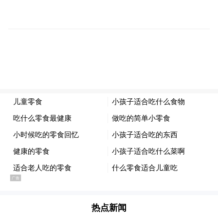
平均在六成左右；NHK5月民调也显示，高市
内阁支持率为61%，不支持率为23%。而
且，高市早苗率领的自民党在众议院有压倒
修改和平宪法，不再
性优势。这也意味着，
只是右翼政客的狂妄叫嚣，而是开始具备现
实可能。这也是日本抗议民众的担忧所在。
日本规定，修宪需要在参众两院获得超三分
之二的多数通过，之后再在全民公投中获得
简单的多数通过，即超过半数。目前来看，
日本众议院465席中，自民党已占316席，加
上其执政盟友日本维新会，达到 352席，已
热点新闻
经远超三分之二的门槛。再结合高市早苗目