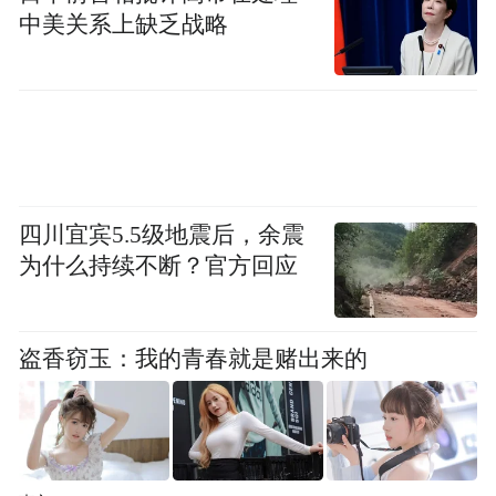
称，在巴拿马政府非法接管两个货柜码头并
中美关系上缺乏战略
霸占其资产一个月后，该公司损失不断扩
大，已在国际仲裁中将索赔金额升至20亿美
元以上。
上个月，多名消息人士向英媒透露，中方已
要求丹麦航运集团马士基和地中海航运公司
四川宜宾5.5级地震后，余震
（MSC）立即停止在巴拿马运河的港口运
为什么持续不断？官方回应
营。这两家航运公司此前获得了港口的临时
运营权。
盗香窃玉：我的青春就是赌出来的
随着局势日益紧张，巴拿马政府开始无端炒
作巴拿马籍商船遭遇监管一事。据其说法，
仅在4月份，中国港口扣留的164艘船舶中就