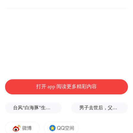
据报道，在安理会会议召开的几天前，上周
四（21日），马丁内斯-阿查在美国华盛顿举
行的一场会议上更直接地谈到了与中国的争
端，呼吁建立“没有意识形态战壕”的多边主
义。
他当时声称，巴拿马期望中方“尊重宪法和法
治，正如我们尊重与我们保持外交关系的国
家一样”。
打开 app 阅读更多精彩内容
台风“白海豚”生命史即将超过15天，是普通台风3倍以上，环流直径达1300公里
男子去世后，父母要求对孙子进行亲子鉴定，儿媳拒绝