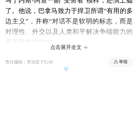
马丁内斯-阿查一副“受害者”模样，还演上瘾
了。他说，巴拿马致力于捍卫所谓“有用的多
边主义”，并称“对话不是软弱的标志，而是
对理性、外交以及人类和平解决争端能力的
最高形式的信任”。
点击展开全文
报道称，巴拿马外长做出此番发言之际，中
举报
责任编辑：李冠宏 PX246
巴两国正经历自2017年建交以来最严重的双
边危机。今年早些时候，巴方强行剥夺李嘉
诚旗下香港长江和记集团（长和）的港口特
许经营权。
然而，巴拿马方面不抓紧纠错，竟试图“道德
绑架”中方。