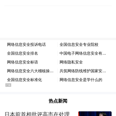
但截至目前，巴拿马方面始终是嘴上一套，
背后一套。
1997年，长和旗下的巴拿马港口公司拿到巴
尔博亚港和克里斯托瓦尔港25年的特许经营
权，后获得续期。然而，在美国总统特朗普
施压下，巴拿马最高法院今年1月以所谓“违
宪”为由，宣布授权巴拿马港口公司运营巴拿
马港口码头的合同无效。
3月份，中远海运集团据报暂停了其在巴尔博
亚港的业务。
热点新闻
同月，长和旗下巴拿马港口公司发布声明
日本前首相批评高市在处理