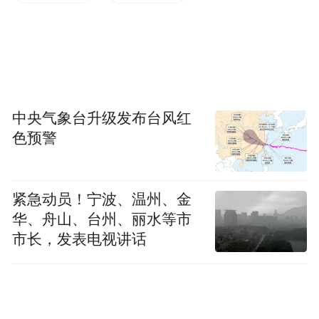
中央气象台升级发布台风红
巴拿马外交部长哈维尔-马丁内斯-阿查 资料图
色预警
实际上，马丁内斯-阿查近期频繁搬出“尊重”
二字。另据路透社报道，上个月，他说，巴
紧急动员！宁波、温州、金
拿马“尊重所有国家的法律主权，也只是要求
华、舟山、台州、丽水等市
市长，发表电视讲话
得到同样的待遇”。5月初，他又说，“巴拿马
尊重中国，但巴拿马首先恪守本国宪法”，还
污蔑中方“经济胁迫”。