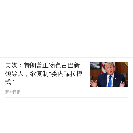
Notice: The content above (including the videos,
pictures and audios if any) is uploaded and posted
by the user of Dafeng Hao, which is a social media
platform and merely provides information storage
space services.”
美媒：特朗普正物色古巴新
领导人，欲复制“委内瑞拉模
式”
新华日报