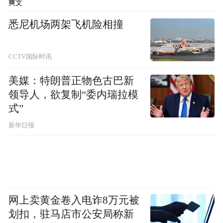
爽文
有136艘悬挂巴拿马旗，占总数的82%以上。
悉尼机场两架飞机险相撞
巴方还找来美国为自己撑腰。美国国务卿鲁
比奥诬蔑称，“中国最近针对悬挂巴拿马国旗
CCTV国际时讯
的船只采取的行动，引发了人们对利用经济
美媒：特朗普正物色古巴新
手段破坏巴拿马法治的严重担忧”。
领导人，欲复制“委内瑞拉模
式”
相较于巴拿马方面在作出相关无理裁决后的
新华日报
躲躲闪闪、含糊其词，中方的立场是明确
的。此前，中国外交部发言人表示，该裁决
有悖于巴拿马方面批准相关特许经营权的法
律，企业将保留包括诉讼法律程序在内的所
有权利，中方将采取一切必要措施，坚决维
网上卖黄金卷入电诈8万元被
划扣，驻马店市公安局称新
护中方企业正当合法权益。