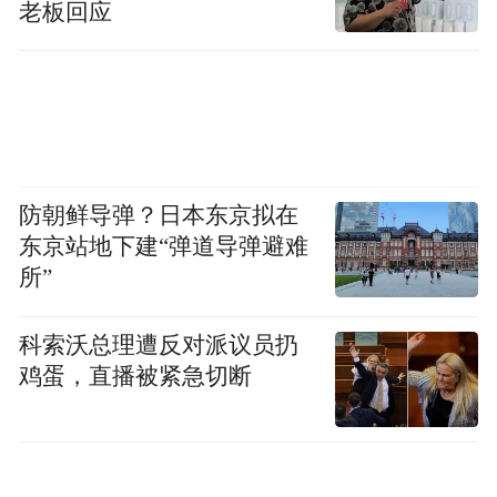
老板回应
值得注意的是，巴拿马政府的态度，早已引
起本国民众的不满。
“特朗普要求巴拿马与中国分手，引发巴拿马
国内的强烈反弹。”去年8月，美国政治新闻
防朝鲜导弹？日本东京拟在
网（Politico）曾刊文称，巴拿马人认为，该
东京站地下建“弹道导弹避难
国政府面对来自美国的压力没有明确反抗，
所”
反而屡屡让步。报道称，多年来，巴拿马经
济受益于与中国的伙伴关系，以及中国在该
科索沃总理遭反对派议员扔
国发展项目上的投资。
鸡蛋，直播被紧急切断
“特别声明：以上作品内容(包括在内的视频、图片或音
频)为凤凰网旗下自媒体平台“大风号”用户上传并发
布，本平台仅提供信息存储空间服务。