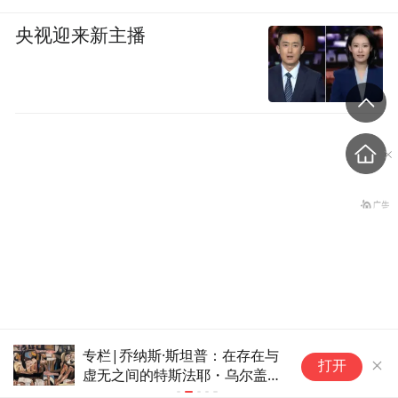
央视迎来新主播
老挝国会主席赛宋蓬逝世
张志军谈两岸民间交流，提出3
内蒙古自治
打开
点希望
吴刚严重违