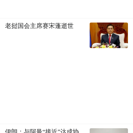
老挝国会主席赛宋蓬逝世
伊朗：与阿曼“接近”达成协