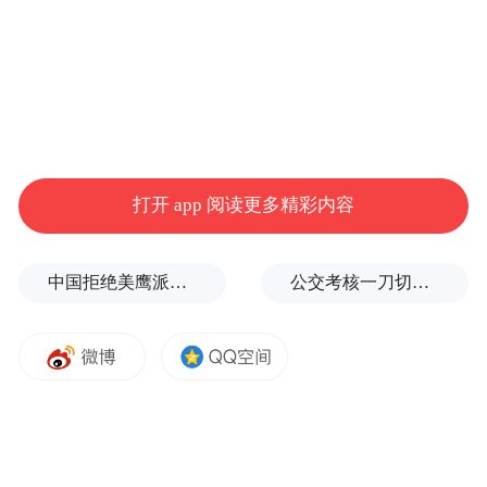
打开 app 阅读更多精彩内容
中国拒绝美鹰派副防长访华？弦外之音被热议
公交考核一刀切司机不敢开空调：别把压力转嫁一线员工