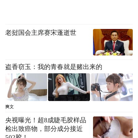
老挝国会主席赛宋蓬逝世
盗香窃玉：我的青春就是赌出来的
爽文
央视曝光！超8成睫毛胶样品
检出致癌物，部分成分接近
502胶！