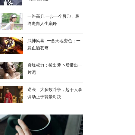
一路高升:一步一个脚印，最
终走向人生巅峰
武神风暴: 一念天地变色；一
意血洒苍穹
巅峰权力：拔出萝卜后带出一
片泥
逆袭：大多数斗争，起于人事
调动止于背景对决