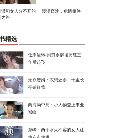
智谋和女人分不开的
漫漫官途，危情相伴
场之路
书精选
仕来运转-到穷乡僻壤历练三
年后起飞
无双赘婿：衣锦还乡，十里长
亭铺红妆
商海局中局：小人物登上事业
巅峰
巅峰：两个水火不容的女人让
他左右为难