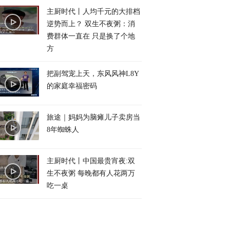
主厨时代丨人均千元的大排档
逆势而上？ 双生不夜粥：消
费群体一直在 只是换了个地
方
把副驾宠上天，东风风神L8Y
的家庭幸福密码
旅途｜妈妈为脑瘫儿子卖房当
8年蜘蛛人
主厨时代丨中国最贵宵夜:双
生不夜粥 每晚都有人花两万
吃一桌