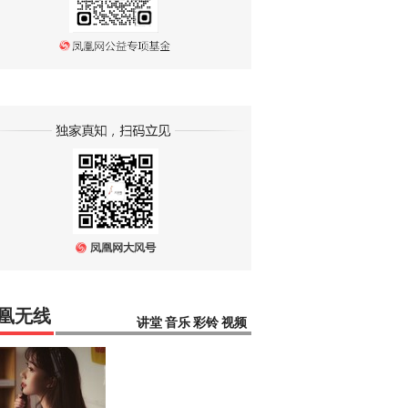
凰无线
讲堂
音乐
彩铃
视频