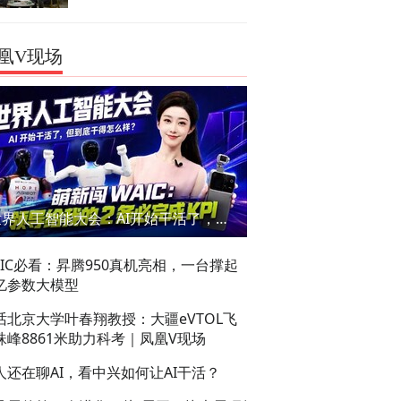
凰V现场
世界人工智能大会：AI开始干活了，但到底干的怎么样？萌新闯WAIC
AIC必看：昇腾950真机亮相，一台撑起
亿参数大模型
话北京大学叶春翔教授：大疆eVTOL飞
珠峰8861米助力科考｜凤凰V现场
人还在聊AI，看中兴如何让AI干活？