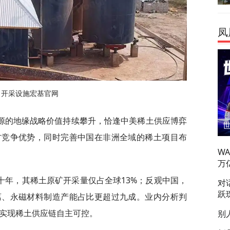
凤
出开采设施宏基官网
源的地缘战略价值持续攀升，恰逢中美稀土供应博弈
方竞争优势，同时完善中国在非洲全域的稀土项目布
W
万
十年，其稀土原矿开采量仅占全球13%；反观中国，
对
跃
离、永磁材料制造产能占比更超过九成。业内分析判
能实现稀土供应链自主可控。
别