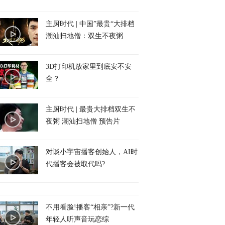
主厨时代 | 中国”最贵“大排档
潮汕扫地僧：双生不夜粥
3D打印机放家里到底安不安
全？
主厨时代 | 最贵大排档双生不
夜粥 潮汕扫地僧 预告片
对谈小宇宙播客创始人，AI时
代播客会被取代吗?
不用看脸!播客“相亲”?新一代
年轻人听声音玩恋综