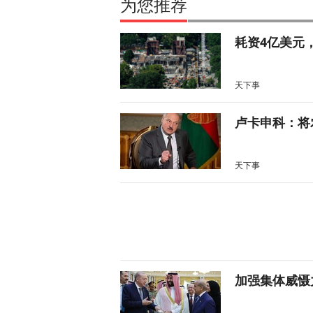
为您推荐
耗资4亿美元
天下事
卢卡申科：将
天下事
加强集体威慑