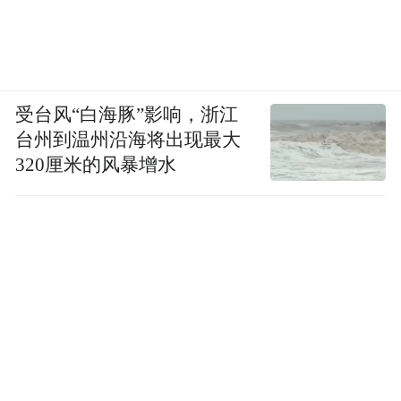
《夺锦楼》、创作于1918年的《三滴血》到
现在都还在演出，成为这个百年大社的保留
演出剧目。
受台风“白海豚”影响，浙江
沉浮：时代浪潮里，戏比天大
台州到温州沿海将出现最大
320厘米的风暴增水
《主角》的编剧郑桦说：“面对这部厚重文学
母本，我坚守准则：不失原著之魂，不囿原
著之形。原著‘命运无常中的坚守’这一精神内
核，我分毫未改。”
剧中，忆秦娥的成长并不浪漫。从秦岭深处
的放羊娃，到剧团里被烟熏火燎的烧火丫
头，再到名震四方的“秦腔小皇后”，她每一