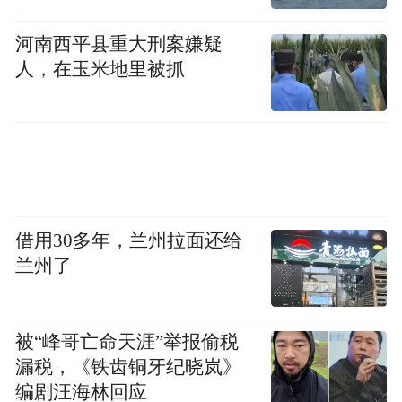
河南西平县重大刑案嫌疑
人，在玉米地里被抓
借用30多年，兰州拉面还给
兰州了
秦腔演员在西安易俗社文化街区演出。新华
社记者蔡馨逸摄
被“峰哥亡命天涯”举报偷税
辽阔苍凉的土地，孕育了西北人豪爽质朴的
漏税，《铁齿铜牙纪晓岚》
编剧汪海林回应
性格，也赋予秦腔宽音大嗓、疏阔豪迈、热