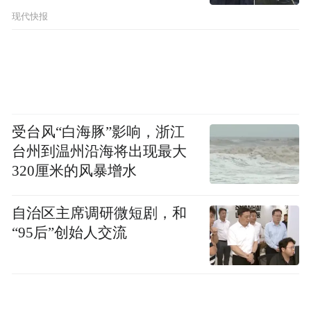
耳酸心的艺术品格。受欢迎的秦腔大家，往
现代快报
往能替一方百姓把心里的苦、烈、爱、恨唱
出来。
秦腔的盛景，并不只在乡野戏台，也在它一
次次回应时代的担当中。
受台风“白海豚”影响，浙江
台州到温州沿海将出现最大
1912年，易俗伶学社在西安成立，后更名为
320厘米的风暴增水
易俗社。这家后来被鲁迅题赠“古调独弹”的
自治区主席调研微短剧，和
秦腔科班，自创办起便有“移风易俗、启迪民
“95后”创始人交流
智”的追求。它不满足于把旧戏唱熟、把老腔
守住，而是试图用秦腔讲新故事、写新人
物、回应新社会。