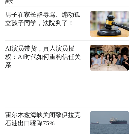
几十里山路，也并不稀奇。
爽文
男子在家长群辱骂、煽动孤
那样的场面，是乡土社会的一次集体相逢。
立孩子同学，法院判了！
台上演帝王将相、忠孝节义、爱恨生死，台
下坐着庄稼人、手艺人、赶集人、远道而来
AI演员带货，真人演员授
的亲戚。戏里的悲欢与戏外的日子彼此照
权：AI时代如何重构信任关
应，舞台上的命运与台下人的心事相互牵
系
连。
“秦腔受欢迎的密码，深藏在它与西北大地、
与人民生活的血肉联系之中，是广大老百姓
的灵魂之声。”丁科民说。
霍尔木兹海峡关闭致伊拉克
石油出口骤降75%