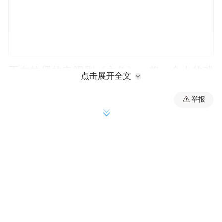
正在热播的电视剧《主角》，将一个人的戏
点击展开全文
梦人生与一个剧种的沉浮兴衰在荧屏上交
举报
汇。
这部热播剧改编自茅盾文学奖得主陈彦的同
名小说，以秦腔名伶忆秦娥人生轨迹为主
线，在其与胡三元、花彩香等人的命运交织
中，折射了中国社会四十年变迁中普通人的
生活轨迹，展现出传统戏曲在时代浪潮中的
挣扎与新生。