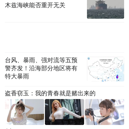
木兹海峡能否重开无关
第一次出现在戏剧史上。
陕西省文艺评论家协会副主席丁科民说，秦
腔唱腔的魅力在高亢、激越、痛快、真诚，
“像西北旷野的厉风，直来直去，进到人的骨
头里”。乐曲起落间，把天地大悲、人生大
台风、暴雨、强对流等五预
苦、民间大乐唱给天地听。
警齐发！沿海部分地区将有
特大暴雨
丁科民的家乡陕西省周至县，是当地有名的
“戏窝子”。逢年过节要唱，庙会集市要唱，
盗香窃玉：我的青春就是赌出来的
红白喜事也常有秦腔相伴。戏台一搭，人便
从巷道、田埂、集市上慢慢聚来。老人夹着
板凳，孩子钻到台前，有人为听一场戏步行