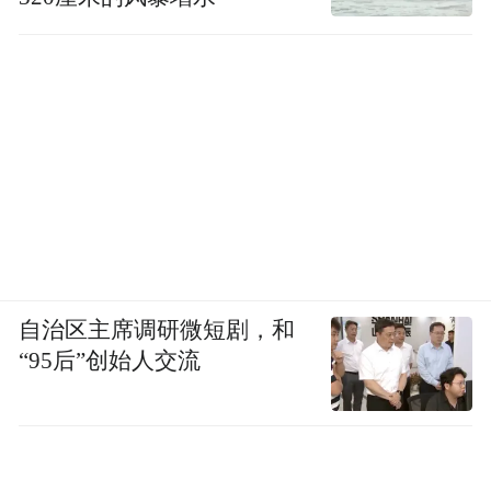
让老戏迷看到新意，让新观众走进传统。”三
意社社长侯红琴说。
一嗓秦腔，吼尽百年沧桑；一台大戏，照见
文化根魂。忆秦娥的故事终会落幕，但秦腔
的锣鼓不会停。只要舞台还在，观众还在，
愿意开嗓的人还在，那一声从黄土深处吼出
的秦腔，仍会在山河之间久久回响。
自治区主席调研微短剧，和
“95后”创始人交流