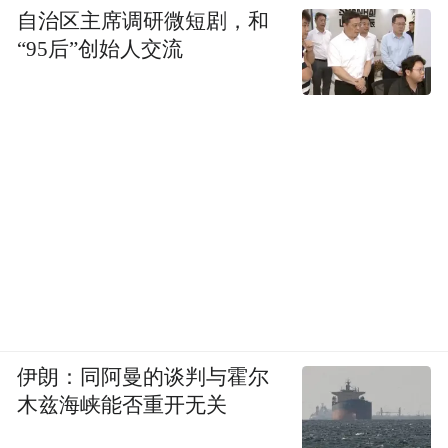
自治区主席调研微短剧，和
打磨。“死磕”换来了口碑，一个曾经濒临困
“95后”创始人交流
境的县级剧团，又在乡土深处唱出了生机。
2020年，西安演艺集团正式托管周至县剧
团。2021年，秦腔小剧场在周至正式开业，
既为剧团提供了新的演出阵地，也为当地增
添了一处秦风秦韵的文化地标。
新生：古韵新声，破圈而行
《主角》作者陈彦说：“每一个主角，都是被
诸多配角推向主角宝座的；每一个配角，经
过自己的艰苦卓绝的磨炼也会成为时代的主
伊朗：同阿曼的谈判与霍尔
木兹海峡能否重开无关
角。”这句话说的是忆秦娥，也是说的秦腔本
身。它曾辉煌、曾没落，但从未真正离开。