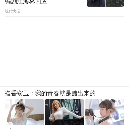
编剧汪海林回应
现代快报
电视剧《主角》剧照。受访者供图
这句“戏比天大”，落在舞台上，是艺人对角
盗香窃玉：我的青春就是赌出来的
色、唱腔和身段的细抠；落在历史中，则是
秦腔人在风雨里守住一口气的信念。
抗战时期，日军飞机多次轰炸西安，易俗社