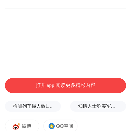
截止到5月19日，该剧CVB（中国视听大数
据）黄金时段收视率最高达4.306%，9天蝉
联日榜第一。
剧中人说，“戏比天大”。在现实中，一代代
秦腔艺人也正是凭着这份近乎执拗的信念，
把一门扎根黄土的艺术唱进岁月深处。
盛景：黄土之上，一戏倾城
打开 app 阅读更多精彩内容
锣鼓渐急，人声慢慢低下去；板胡一紧，四
检测列车撞人致11死2伤，施工业务外包单位被罚1.5万元
知情人士称美军高层正寻求对伊战事“退出路径”
面八方的目光便聚到台上。忆秦娥一张口，
声音不是轻轻送出来，而像从胸腔深处撞出