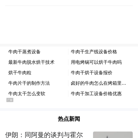
而秦腔，也从历史深处走到现代观众眼前。
发源于陕甘一带的秦腔，成熟于明清时期。
乾隆时期，仅西安一地的秦腔班社就有36
家，秦腔在西北地区广为流传。
由于其掌控节奏的击节乐器是梆子 ，秦腔也
叫梆子腔。音随地改，中国有众多剧种都是
从秦腔发展而来的，或者受秦腔很大的影
响，因此秦腔也被称为梆子腔的鼻祖。
在民国时期的《剧学月刊》上，刊登了明代
热点新闻
万历年间传奇《钵中莲》剧本，第十四出记
伊朗：同阿曼的谈判与霍尔
载了“西秦腔二犯”的唱腔标识，这是“秦腔”