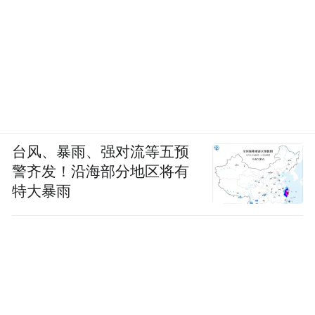
《夺锦楼》倡导婚姻自由，《软玉屏》呼吁
解放奴婢，《镇台念书》告诫武人亦要读
书……以范紫东、高培支等人为代表的易俗
社创作团队，先后创作、改编了大量秦腔剧
目，把改良社会的锋芒藏进锣鼓声里。
到了抗战时期，秦腔的锣鼓声里又添了山河
台风、暴雨、强对流等五预
警齐发！沿海部分地区将有
破碎的悲愤。国难当头，秦腔艺人把救亡图
特大暴雨
存、家国情怀唱进剧目。《血泪仇》《一家
人》《穷人恨》等，成为抗战岁月里从黄土
深处发出的呐喊。
上百年来，易俗社秉承“推陈出新”的原则，
先后创作了八百多部剧本。创作于1917年的