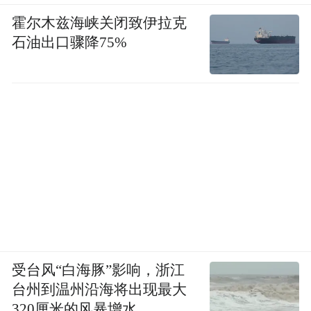
场。
霍尔木兹海峡关闭致伊拉克
陕西省戏曲研究院用秦腔版《上春山》将秦
石油出口骤降75%
腔传统板式与流行歌曲旋律巧妙融合，MV播
放量累计过亿；三意社把看家戏《火焰驹》
做成36集微短剧，收获3000多万点击量；AI
微短剧《长安灶君·马上有戏》通过实景表演
和AI技术的双线融合，让厚重的非遗老戏“撞
上”轻盈的前沿科技。
跨界融合打开了新的入口。2025年底，秦腔
《火焰驹》亮相上海东方艺术中心，一些年
轻观众正是被微短剧《火焰驹之烈焰不灭》
受台风“白海豚”影响，浙江
台州到温州沿海将出现最大
吸引而来。“事实证明只要找对契合点，就能
320厘米的风暴增水