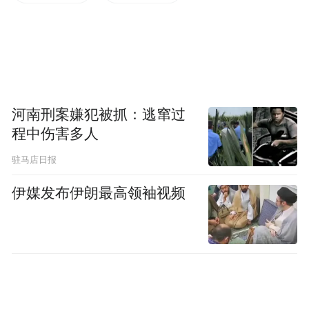
来，带着秦腔独有的苍茫与痛快。台下先是
一静，随即叫好声、掌声、锣鼓声炸作一
团。一个原本不起眼的烧火丫头，就这样被
秦腔推到了舞台中央。
河南刑案嫌犯被抓：逃窜过
程中伤害多人
驻马店日报
伊媒发布伊朗最高领袖视频
电视剧《主角》海报。受访者供图