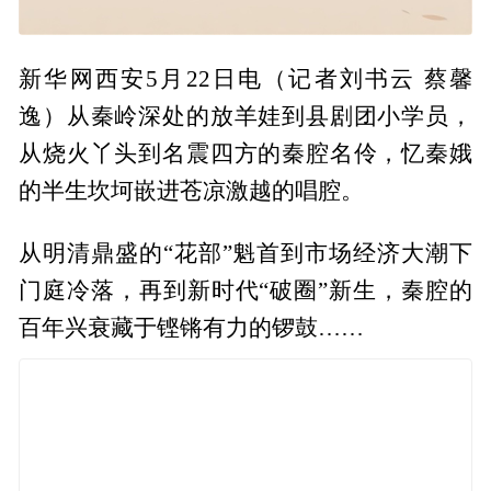
新华网西安5月22日电（记者刘书云 蔡馨
逸）从秦岭深处的放羊娃到县剧团小学员，
从烧火丫头到名震四方的秦腔名伶，忆秦娥
的半生坎坷嵌进苍凉激越的唱腔。
从明清鼎盛的“花部”魁首到市场经济大潮下
门庭冷落，再到新时代“破圈”新生，秦腔的
百年兴衰藏于铿锵有力的锣鼓……