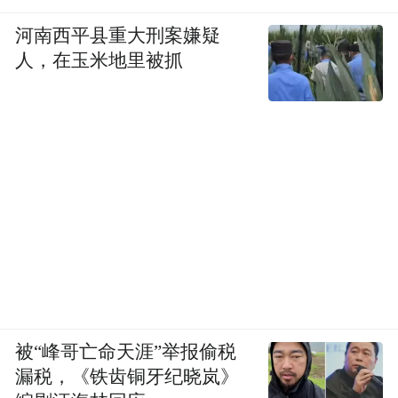
次身份跃迁，都伴随着身不由己的无奈与撕
河南西平县重大刑案嫌疑
心裂肺的成长阵痛。
人，在玉米地里被抓
练功要熬，唱腔要磨，身段要抠，还要经受
误解、排挤和生活的重压。她最初抗拒唱
戏，最终却在岁月磨砺中发现，自己早已与
秦腔血脉相融、无法分割。
“《主角》的核心，是致敬‘工匠精神’——‘戏
比天大’是秦腔人刻进骨血的信仰。”该剧艺
术总监兼主演张嘉益说。
被“峰哥亡命天涯”举报偷税
漏税，《铁齿铜牙纪晓岚》