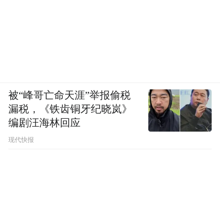
造人物、隐喻命运的核心。每一出戏，几乎
都是人物命运的一面镜子。《打焦赞》是忆
秦娥的破茧，同是“烧火丫头”杨排风的机敏
泼辣与忆秦娥的初露锋芒彼此重合，《狐仙
劫》则既是她艺术上的高峰，也是人生风波
的隐约预演。
被“峰哥亡命天涯”举报偷税
漏税，《铁齿铜牙纪晓岚》
陕西省戏曲研究院一团副团长李小青说，
编剧汪海林回应
《主角》中的秦腔表演场景随叙事自然流
现代快报
淌，既保留了传统戏台的韵味，又借影视语
言细腻捕捉排练厅的汗水、后台的紧张与台
上的光彩。许多原本不熟悉秦腔的观众，通
过这部剧看到了秦腔的唱念做打、舞台美
学、行当传承和艺人命运。