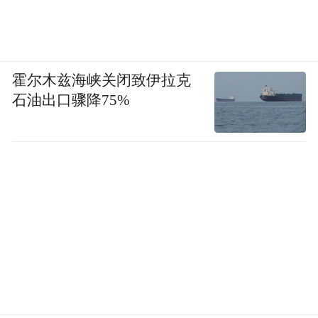
周至县剧团在乡村演出。受访者供图
霍尔木兹海峡关闭致伊拉克
石油出口骤降75%
这种“游击”式的演出方式，让剧团始终保持
着“滚一身泥巴”的质朴，也让他们对基层观
众的喜好有着最敏锐的感知。
“观众看戏，图的是原汁原味，所以秦腔的本
源与程式不能丢。”周至县剧团团长王国权
说，一句唱词，反反复复琢磨数十遍，是排
练场里的常事。
舞台上一声干净利落的叫板，背后是无数次