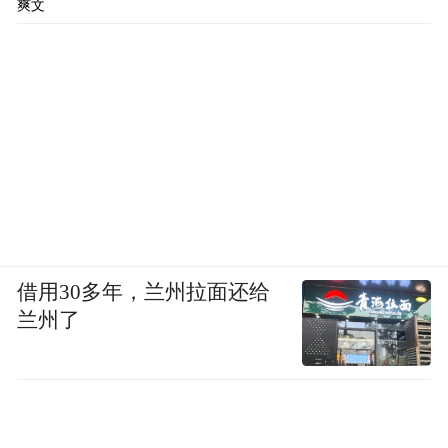
爽文
剧场被炸损毁。易俗社创始人之一高培支没
有退缩，坚定地说：“戏比天大，只要剧场还
在，戏就不能停。我们要用歌声压过炮声！”
有了这种信念与坚守，剧场锣鼓从未中断，
激昂的秦腔在炮火声中吼出了中国人不屈的
脊梁。
时代继续向前。随着市场经济发展和大众娱
借用30多年，兰州拉面还给
乐方式多元化，电视、电影、流行音乐、互
兰州了
联网陆续融入日常生活，曾经一呼百应的乡
村戏台，在新的文化消费变迁中日渐冷清。
成立于1953年的周至县剧团，曾在上世纪六