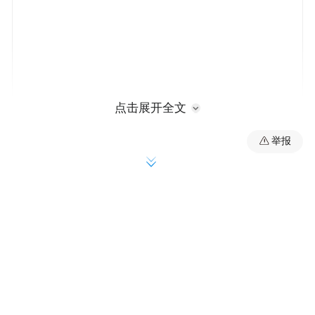
点击展开全文
举报
罗德里格斯在社交媒体发表声明，批评白宫
当天发表的声明“浅薄且不实”，是对古巴人
民的冒犯，反映出美国部分势力仍怀有新殖
民主义幻想。
罗德里格斯指出，1902年5月20日并非古巴真
正独立的起点，而是美帝国主义通过暗箱操
作、干涉性决策和军事占领，开启对古巴新