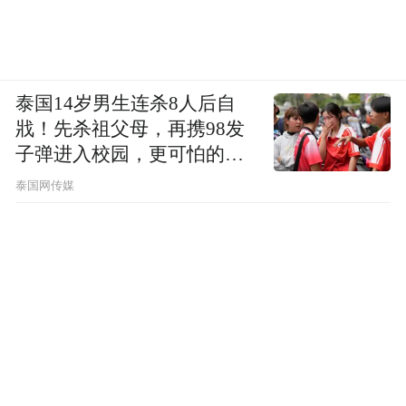
泰国14岁男生连杀8人后自
戕！先杀祖父母，再携98发
子弹进入校园，更可怕的细
节公布了
泰国网传媒