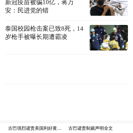
新冠疫苗被骗10亿，蒋万
安：民进党的错
泰国校园枪击案已致8死，14
岁枪手被曝长期遭霸凌