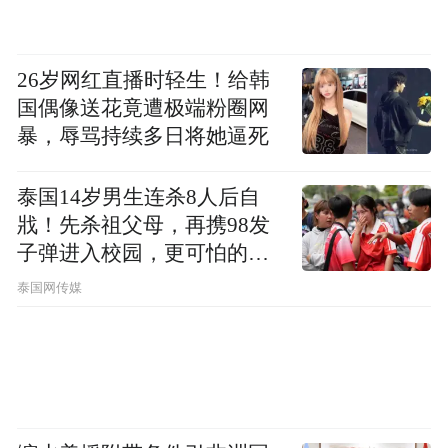
26岁网红直播时轻生！给韩
国偶像送花竟遭极端粉圈网
暴，辱骂持续多日将她逼死
泰国14岁男生连杀8人后自
戕！先杀祖父母，再携98发
子弹进入校园，更可怕的细
节公布了
泰国网传媒