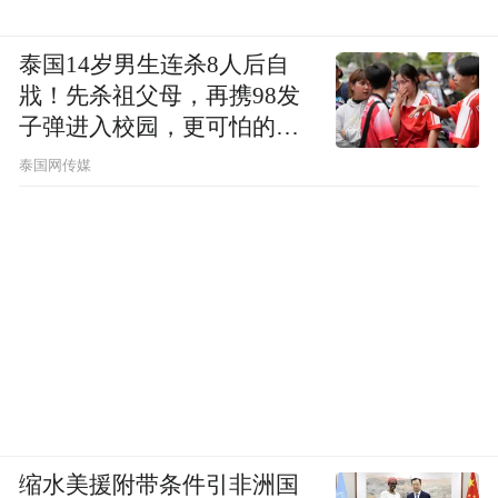
泰国14岁男生连杀8人后自
戕！先杀祖父母，再携98发
子弹进入校园，更可怕的细
节公布了
泰国网传媒
缩水美援附带条件引非洲国