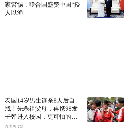
家警惕，联合国盛赞中国“授
人以渔”
泰国14岁男生连杀8人后自
戕！先杀祖父母，再携98发
子弹进入校园，更可怕的细
节公布了
泰国网传媒