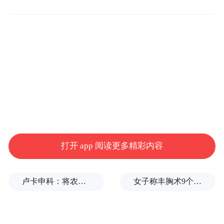
殖民主义统治的日子。他回顾说，1959年1月
1日，古巴革命正式终结了美国几十年的经济
与政治控制。在此期间，美国发动过三次军
事干预，并扶持两个独裁政权，共计造成超
过2万名古巴人死亡。
罗德里格斯指出，美国当前对古巴实施包括
能源封锁在内的经济制裁以及军事侵略威
胁，才是破坏地区和平的真正因素，反映出
打开 app 阅读更多精彩内容
极端反古势力企图重新确立美国对古巴的控
制。
卢卡申科：将农忙季节不好好干活的人都发配边疆充军！
女子称丰胸术9个月后确诊乳腺癌，医美机构：手术不可能引发癌症，建议走司法途径
5月20日是古巴独立日。美国白宫20日发表声