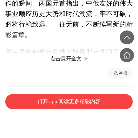
作的瞬间。两国元首指出，中俄友好的伟大
事业顺应历史大势和时代潮流，牢不可破，
必将行稳致远、一往无前，不断续写新的精
彩篇章。
图片展由新华社和俄罗斯塔斯社共同举办，
点击展开全文
生动呈现新时代以来两国元首之间的密切交
往，全面展现中俄睦邻友好合作迈出的坚实
举报
步伐。
蔡奇、丁薛祥、王毅参加。
打开 app 阅读更多精彩内容